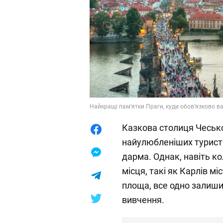
Найкращі пам’ятки Праги, куди обов’язково ва
Казкова столиця Чеської
найулюбленіших туристич
дарма. Однак, навіть ко
місця, такі як Карлів м
площа, все одно залиши
вивчення.