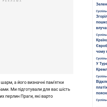
РЕКЛАМА
Зелен
листо
Суспіль
Згоріл
пошко
влуча
Фото
Суспіль
Країн
Євроб
чому 
Суспіль
У Тур
Кремл
Суспіль
Відкл
 шарм, а його визначні пам'ятки
платі
ами. Ми підготували для вас шість
поясн
х перлин Праги, які варто
Суспіль