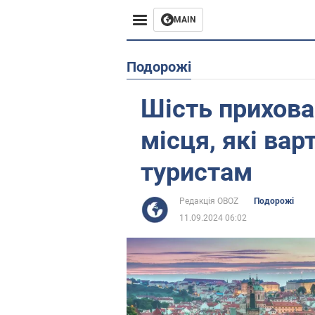
MAIN
Європа
Подорожі
США
Шість прихова
Азія
місця, які вар
Африка
туристам
Життя
Редакція OBOZ
Подорожі
11.09.2024 06:02
Лайфхаки