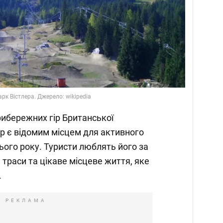
рк Вістлера. Джерело: wikipedia
ибережних гір Британської
ер є відомим місцем для активного
ього року. Туристи люблять його за
 траси та цікаве місцеве життя, яке
.
РЕКЛАМА