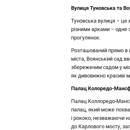
Вулиця Туновська та Во
Туновська вулиця – це 
різними арками – одне 
прогулянок.
Розташований прямо в 
міста, Воянський сад в
збереженим садом у міст
як дивовижно красиві ма
Палац Колоредо-Мансф
Палац Коллоредо-Манс
палац, який може похва
і рококо, незважаючи н
до Карлового мосту, з