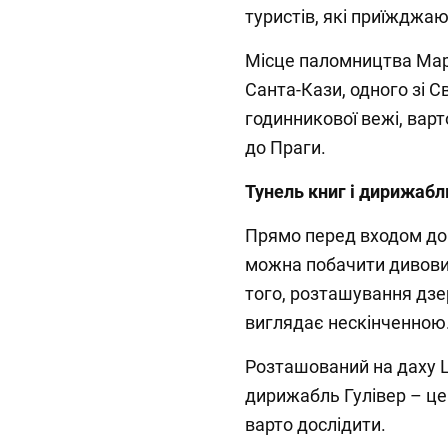
туристів, які приїжджают
Місце паломництва Марії
Санта-Кази, одного зі С
годинникової вежі, варт
до Праги.
Тунель книг і дирижабл
Прямо перед входом до 
можна побачити дивови
того, розташування дзе
виглядає нескінченною
Розташований на даху 
дирижабль Гулівер – це
варто дослідити.