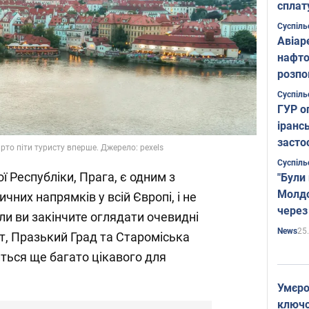
сплат
Суспіль
Авіар
нафто
розпо
страте
Суспіль
ГУР о
іранс
засто
рто піти туристу вперше. Джерело: pexels
Суспіль
 Республіки, Прага, є одним з
"Були
Молдо
них напрямків у всій Європі, і не
через
ли ви закінчите оглядати очевидні
25
News
іст, Празький Град та Староміська
ться ще багато цікавого для
Умєро
ключов