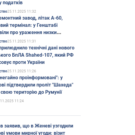
у податків
25.11.2025 11:32
ство
емонтний завод, літак А-60,
вий термінал: у Генштабі
віли про ураження низки
гічних об'єктів Росії
25.11.2025 11:31
ство
прилюднило технічні дані нового
ького БпЛА Shahed-107, який РФ
совує проти України
25.11.2025 11:26
ство
 негайно проінформовані": у
ві підтвердили проліт "Шахеда"
 свою територію до Румунії
.11.2025 11:24
в заявив, що в Женеві узгодили
і умови мирної угоди: візит