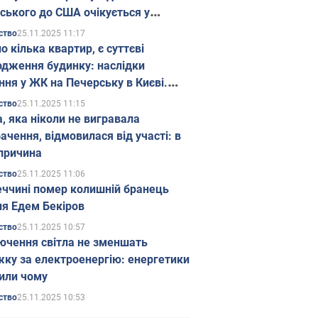
ського до США очікується у
паді
25.11.2025 11:17
ство
о кілька квартир, є суттєві
дження будинку: наслідки
ння у ЖК на Печерську в Києві.
25.11.2025 11:15
ство
а, яка ніколи не вигравала
ачення, відмовилася від участі: в
причина
25.11.2025 11:06
ство
еччині помер колишній бранець
я Едем Бекіров
25.11.2025 10:57
ство
ючення світла не зменшать
жку за електроенергію: енергетики
или чому
25.11.2025 10:53
ство