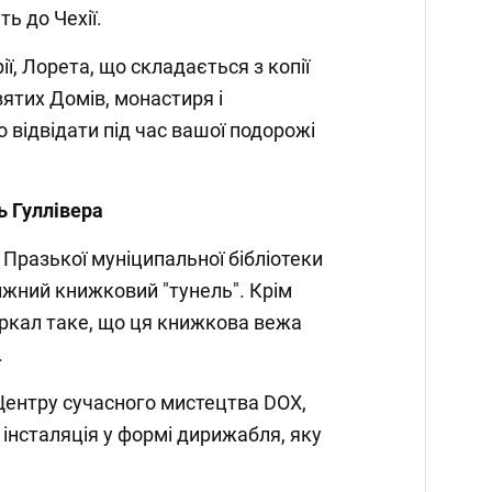
ь до Чехії.
, Лорета, що складається з копії
вятих Домів, монастиря і
о відвідати під час вашої подорожі
ь Гуллівера
Празької муніципальної бібліотеки
жний книжковий "тунель". Крім
ркал таке, що ця книжкова вежа
.
Центру сучасного мистецтва DOX,
 інсталяція у формі дирижабля, яку