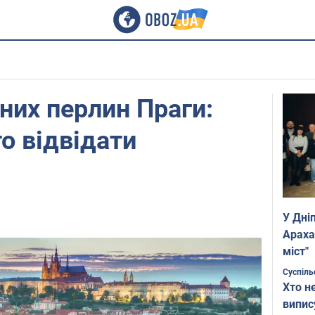
них перлин Праги:
то відвідати
У Дні
Араха
міст"
Суспіль
Хто н
випис