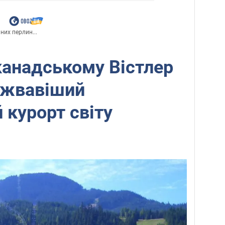
них перлин...
канадському Вістлер
йжвавіший
 курорт світу