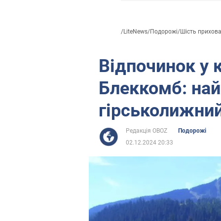
/
LiteNews
/
Подорожі
/
Шість прихова
Відпочинок у 
Блеккомб: на
гірськолижний
Редакція OBOZ
Подорожі
02.12.2024 20:33