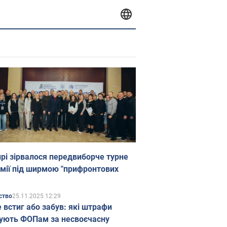
прі зірвалося передвиборче турне
мії під ширмою "прифронтових
25.11.2025 12:29
ство
е встиг або забув: які штрафи
ують ФОПам за несвоєчасну