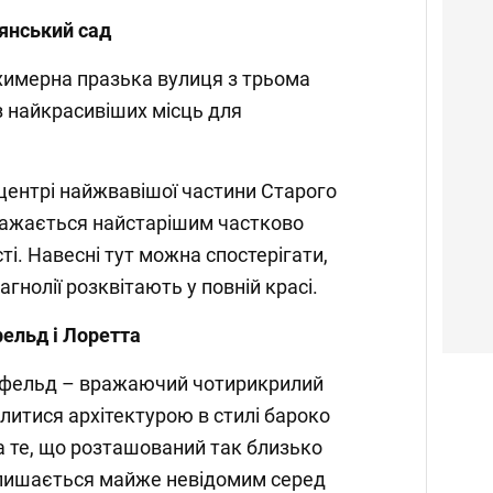
янський сад
химерна празька вулиця з трьома
з найкрасивіших місць для
центрі найжвавішої частини Старого
важається найстарішим частково
і. Навесні тут можна спостерігати,
гнолії розквітають у повній красі.
ельд і Лоретта
фельд – вражаючий чотирикрилий
литися архітектурою в стилі бароко
а те, що розташований так близько
алишається майже невідомим серед