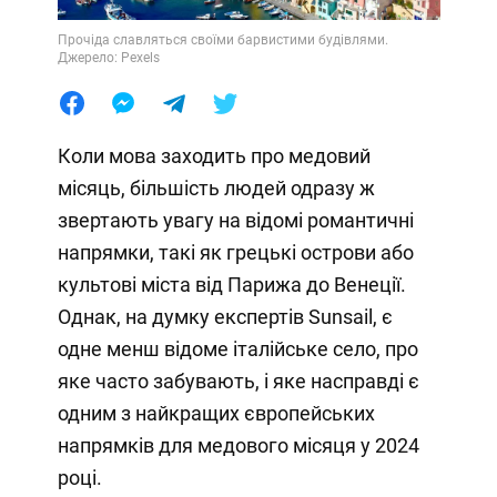
Прочіда славляться своїми барвистими будівлями.
Джерело: Pexels
Коли мова заходить про медовий
місяць, більшість людей одразу ж
звертають увагу на відомі романтичні
напрямки, такі як грецькі острови або
культові міста від Парижа до Венеції.
Однак, на думку експертів Sunsail, є
одне менш відоме італійське село, про
яке часто забувають, і яке насправді є
одним з найкращих європейських
напрямків для медового місяця у 2024
році.