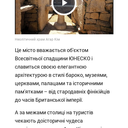
Play
Video
Це місто вважається об'єктом
Всесвітньої спадщини ЮНЕСКО і
славиться своєю елегантною
архітектурою в стилі бароко, музеями,
церквами, палацами та історичними
пам'ятками – від стародавніх фінікійців
до часів Британської імперії.
А за межами столиці на туристів
чекають доісторичні чудеса