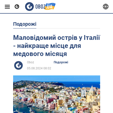
Подорожі
Європа
Маловідомий острів у Італії
США
- найкраще місце для
медового місяця
Азія
Oboz
Подорожі
05.08.2024 08:02
Африка
Життя
Лайфхаки