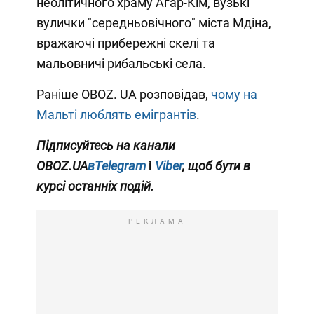
неолітичного храму Агар-Кім, вузькі
вулички "середньовічного" міста Мдіна,
вражаючі прибережні скелі та
мальовничі рибальські села.
Раніше OBOZ. UA розповідав,
чому на
Мальті люблять емігрантів
.
Підписуйтесь на канали
OBOZ.UA
вTelegram
і
Viber
, щоб бути в
курсі останніх подій.
РЕКЛАМА