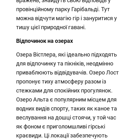
вражень, знайдуть свою відповідь у
провінційному парку Гарібальді. Тут
можна відчути магію гір і зануритися у
тишу цієї природної гавані.
Відпочинок на озерах
Озера Вістлера, які ідеально підходять
для відпочинку та пікніків, неодмінно
приваблюють відвідувачів. Озеро Лост
пропонує тиху атмосферу разом із
стежками для спокійних прогулянок.
Озеро Альта є популярним місцем для
водних видів спорту, таких як каное та
веслування на дошці стоячи, у той час
як фоном є приголомшливі гірські
краєвиди. Ці локації забезпечують