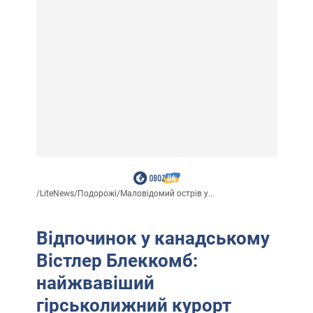
/
LiteNews
/
Подорожі
/
Маловідомий острів у...
Відпочинок у канадському
Вістлер Блеккомб:
найжвавіший
гірськолижний курорт