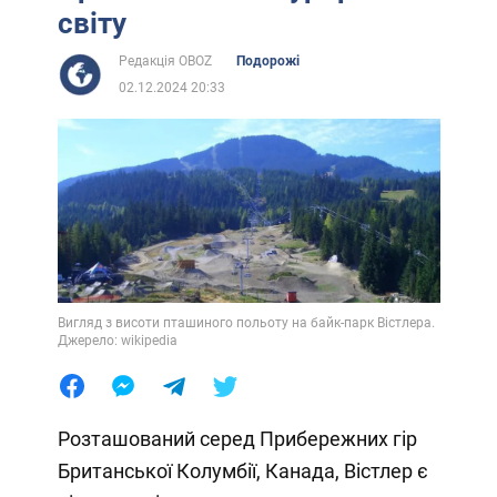
світу
Редакція OBOZ
Подорожі
02.12.2024 20:33
Вигляд з висоти пташиного польоту на байк-парк Вістлера.
Джерело: wikipedia
Розташований серед Прибережних гір
Британської Колумбії, Канада, Вістлер є