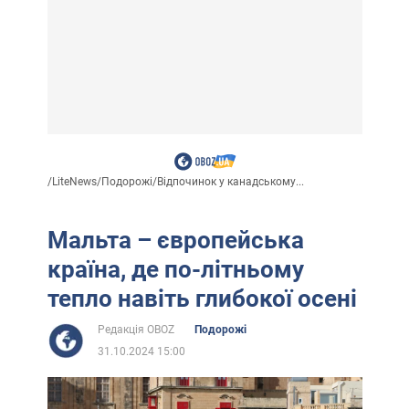
/
LiteNews
/
Подорожі
/
Відпочинок у канадському...
Мальта – європейська
країна, де по-літньому
тепло навіть глибокої осені
Редакція OBOZ
Подорожі
31.10.2024 15:00