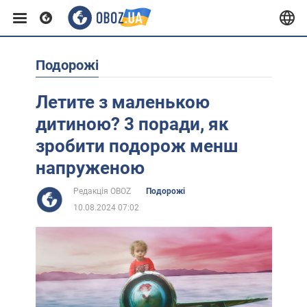
Подорожі
Європа
Летите з маленькою
США
дитиною? 3 поради, як
зробити подорож менш
Азія
напруженою
Редакція OBOZ
Подорожі
Африка
10.08.2024 07:02
Життя
Лайфхаки