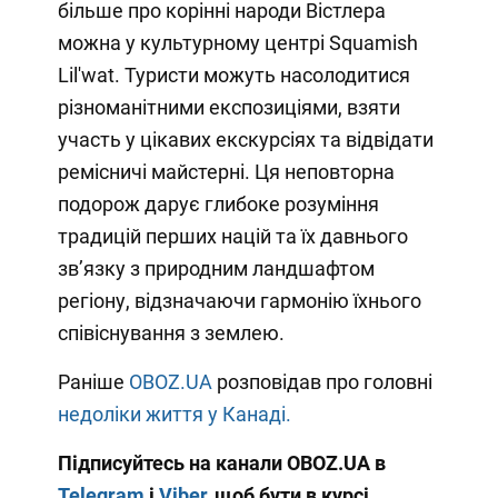
більше про корінні народи Вістлера
можна у культурному центрі Squamish
Lil'wat. Туристи можуть насолодитися
різноманітними експозиціями, взяти
участь у цікавих екскурсіях та відвідати
ремісничі майстерні. Ця неповторна
подорож дарує глибоке розуміння
традицій перших націй та їх давнього
зв’язку з природним ландшафтом
регіону, відзначаючи гармонію їхнього
співіснування з землею.
Раніше
OBOZ.UA
розповідав про головні
недоліки життя у Канаді.
Підписуйтесь на канали OBOZ.UA в
Telegram
і
Viber
, щоб бути в курсі