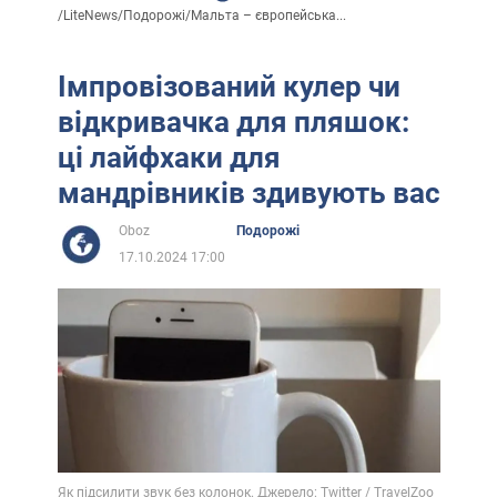
/
LiteNews
/
Подорожі
/
Мальта – європейська...
Імпровізований кулер чи
відкривачка для пляшок:
ці лайфхаки для
мандрівників здивують вас
Oboz
Подорожі
17.10.2024 17:00
Як підсилити звук без колонок. Джерело: Twitter / TravelZoo