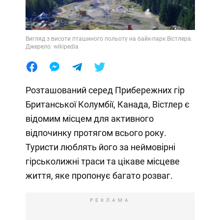
Вигляд з висоти пташиного польоту на байк-парк Вістлера.
Джерело: wikipedia
Розташований серед Прибережних гір
Британської Колумбії, Канада, Вістлер є
відомим місцем для активного
відпочинку протягом всього року.
Туристи люблять його за неймовірні
гірськолижні траси та цікаве місцеве
життя, яке пропонує багато розваг.
РЕКЛАМА