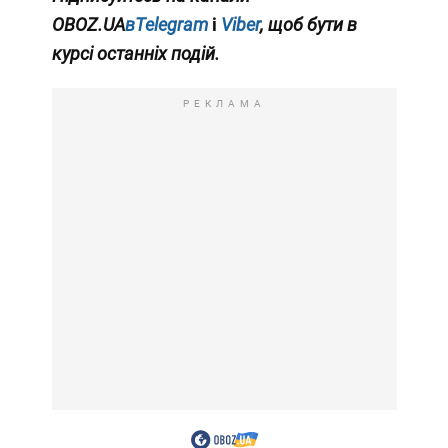
OBOZ.UA
вTelegram
і
Viber
, щоб бути в
курсі останніх подій.
РЕКЛАМА