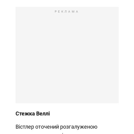
РЕКЛАМА
Стежка Веллі
Вістлер оточений розгалуженою