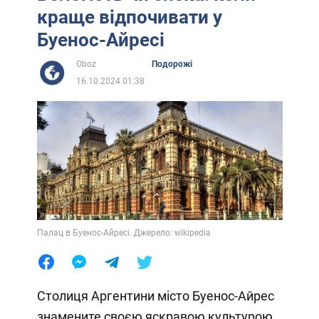
краще відпочивати у
Буенос-Айресі
Oboz
Подорожі
16.10.2024 01:38
Палац в Буенос-Айресі. Джерело: wikipedia
Столиця Аргентини місто Буенос-Айрес
знамените своєю яскравою культурою,