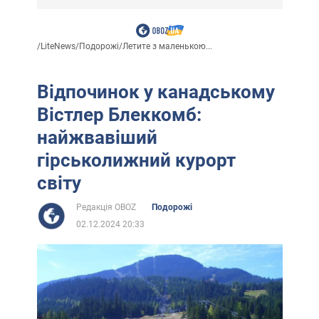
/
LiteNews
/
Подорожі
/
Летите з маленькою...
Відпочинок у канадському
Вістлер Блеккомб:
найжвавіший
гірськолижний курорт
світу
Редакція OBOZ
Подорожі
02.12.2024 20:33