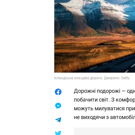
Ісландська кільцева дорога. Джерело: Getty
Дорожні подорожі — оди
побачити світ. З комфо
можуть милуватися при
не виходячи з автомобі