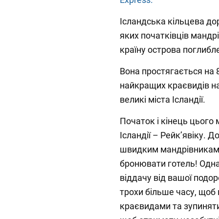
Ісландська кільцева до
яких початківців мандрів
країну острова поглибле
Вона простягається на 
найкращих краєвидів на 
великі міста Ісландії.
Початок і кінець цього
Ісландії – Рейк’явіку. 
швидким мандрівникам,
бронювати готель! Одн
віддачу від вашої подо
трохи більше часу, що
краєвидами та зупинятис