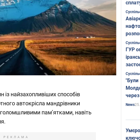
сплат
Суспіль
Авіар
нафто
розпо
страте
Суспіль
ГУР о
іранс
засто
Суспіль
"Були
Молдо
н із найзахопливіших способів
через
ртного автокрісла мандрівники
25
News
голомшливими пам’ятками, навіть
ля.
Умєро
ключов
РЕКЛАМА