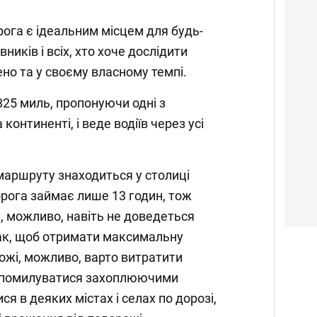
рога є ідеальним місцем для будь-
ників і всіх, хто хоче дослідити
но та у своєму власному темпі.
825 миль, пропонуючи одні з
континенті, і веде водіїв через усі
 маршруту знаходиться у столиці
Дорога займає лише 13 годин, тож
 можливо, навіть не доведеться
ак, щоб отримати максимальну
рожі, можливо, варто витратити
б помилуватися захоплюючими
я в деяких містах і селах по дорозі,