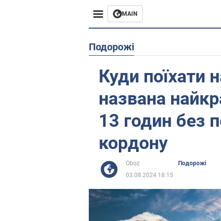
MAIN
Європа
Подорожі
США
Куди поїхати н
Азія
названа найкр
Африка
13 годин без 
кордону
Життя
Лайфхаки
Oboz
Подорожі
03.08.2024 18:15