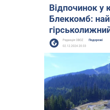
Відпочинок у 
Блеккомб: на
гірськолижний
Редакція OBOZ
Подорожі
02.12.2024 20:33