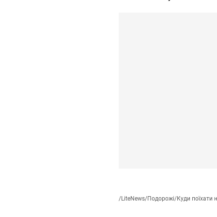
/
LiteNews
/
Подорожі
/
Куди поїхати н