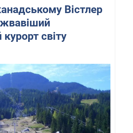
канадському Вістлер
йжвавіший
 курорт світу