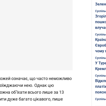
Зелен
листо
Суспіль
Згоріл
пошко
влуча
Фото
Суспіль
Країн
Євроб
чому 
Суспіль
У Тур
Кремл
Суспіль
рожей означає, що часто неможливо
Відкл
проїжджаючи нею. Однак цю
платі
ожна об’їхати всього лише за 13
поясн
чити дуже багато цікавого, пише
Суспіль