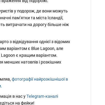
 враження від подорожі.
уристів у подорож, де вони можуть
начні пам’ятки та міста Ісландії,
ь витрачати на дорогу більше ніж
то з відвідування однієї з відомих
ним варіантом є Blue Lagoon, але
 Lagoon є кращим варіантом.
я менших натовпів і розкішних
омляв,
фотографії найрозкішнішої в
и.
мація в нас у
Telegram-каналі
ведіться на фейки!