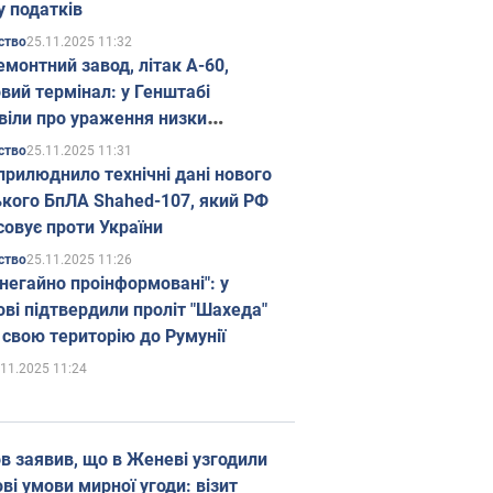
у податків
25.11.2025 11:32
ство
емонтний завод, літак А-60,
вий термінал: у Генштабі
віли про ураження низки
гічних об'єктів Росії
25.11.2025 11:31
ство
прилюднило технічні дані нового
ького БпЛА Shahed-107, який РФ
совує проти України
25.11.2025 11:26
ство
 негайно проінформовані": у
ві підтвердили проліт "Шахеда"
 свою територію до Румунії
.11.2025 11:24
в заявив, що в Женеві узгодили
і умови мирної угоди: візит