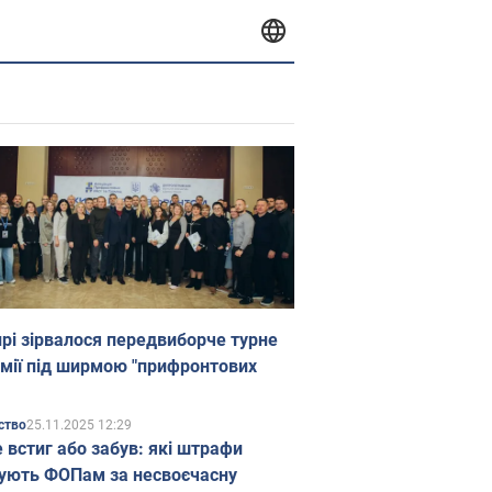
прі зірвалося передвиборче турне
мії під ширмою "прифронтових
25.11.2025 12:29
ство
е встиг або забув: які штрафи
ують ФОПам за несвоєчасну