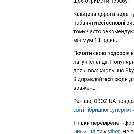
щоб отримати незабутні
Кільцева дорога веде т
побачити всі основні виз
тому часто рекомендуют
мінімум 13 годин.
Почати свою подорож вар
лагун Ісландії. Популяр
деякі вважають, що Sky
Відправляйтеся сюди дл
вражень.
Раніше, OBOZ.UA повід
світі гібридної суперяхт
Тільки перевірена інфор
OBOZ.UA
та у
Viber
. Не 