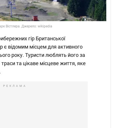
рк Вістлера. Джерело: wikipedia
ибережних гір Британської
ер є відомим місцем для активного
ього року. Туристи люблять його за
 траси та цікаве місцеве життя, яке
.
РЕКЛАМА