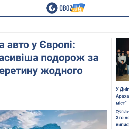
а авто у Європі:
асивіша подорож за
перетину жодного
У Дні
Араха
міст"
Суспіль
Хто н
випис