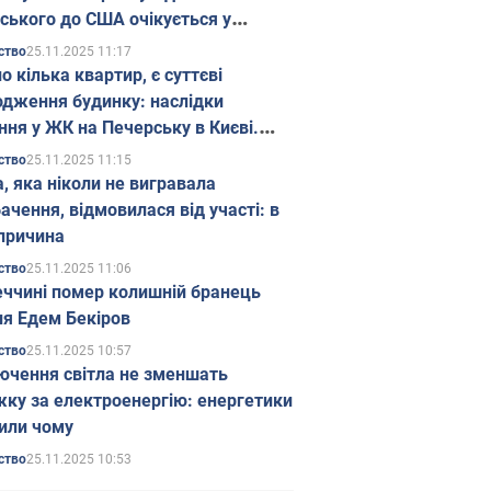
ського до США очікується у
паді
25.11.2025 11:17
ство
о кілька квартир, є суттєві
дження будинку: наслідки
ння у ЖК на Печерську в Києві.
25.11.2025 11:15
ство
а, яка ніколи не вигравала
ачення, відмовилася від участі: в
причина
25.11.2025 11:06
ство
еччині помер колишній бранець
я Едем Бекіров
25.11.2025 10:57
ство
ючення світла не зменшать
жку за електроенергію: енергетики
или чому
25.11.2025 10:53
ство