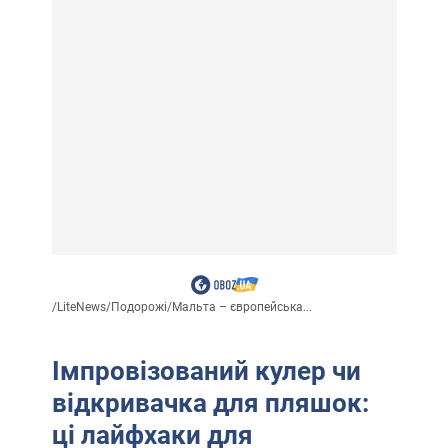
/
LiteNews
/
Подорожі
/
Мальта – європейська...
Імпровізований кулер чи
відкривачка для пляшок:
ці лайфхаки для