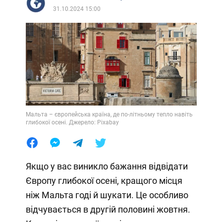
31.10.2024 15:00
Мальта – європейська країна, де по-літньому тепло навіть
глибокої осені. Джерело: Pixabay
Якщо у вас виникло бажання відвідати
Європу глибокої осені, кращого місця
ніж Мальта годі й шукати. Це особливо
відчувається в другій половині жовтня.