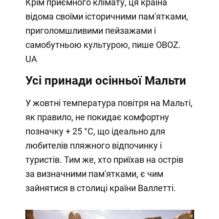
Крім приємного клімату, ця країна
відома своїми історичними пам'ятками,
приголомшливими пейзажами і
самобутньою культурою, пише OBOZ.
UA
Усі принади осінньої Мальти
У жовтні температура повітря на Мальті,
як правило, не покидає комфортну
позначку + 25 °C, що ідеально для
любителів пляжного відпочинку і
туристів. Тим же, хто приїхав на острів
за визначними пам'ятками, є чим
зайнятися в столиці країни Валлетті.