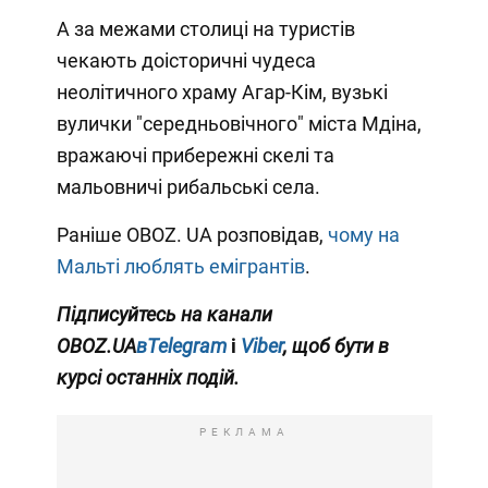
А за межами столиці на туристів
чекають доісторичні чудеса
неолітичного храму Агар-Кім, вузькі
вулички "середньовічного" міста Мдіна,
вражаючі прибережні скелі та
мальовничі рибальські села.
Раніше OBOZ. UA розповідав,
чому на
Мальті люблять емігрантів
.
Підписуйтесь на канали
OBOZ.UA
вTelegram
і
Viber
, щоб бути в
курсі останніх подій.
РЕКЛАМА