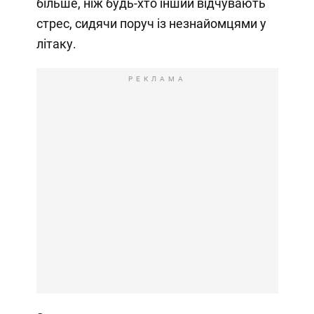
більше, ніж будь-хто інший відчувають
стрес, сидячи поруч із незнайомцями у
літаку.
РЕКЛАМА