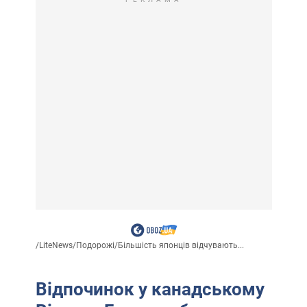
/
LiteNews
/
Подорожі
/
Більшість японців відчувають...
Відпочинок у канадському