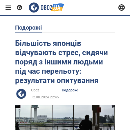
Подорожі
Європа
Більшість японців
США
відчувають стрес, сидячи
поряд з іншими людьми
Азія
під час перельоту:
результати опитування
Африка
Oboz
Подорожі
12.08.2024 22:45
Життя
Лайфхаки