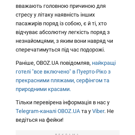
вважають головною причиною для
стресу у літаку наявність інших
пасажирів поряд із собою, є й ті, хто
відчуває абсолютну легкість поряд з
незнайомцями, з яким вони навряд чи
сперечатимуться під час подорожі.
Раніше, OBOZ.UA повідомляв,
найкращі
готелі "все включено" в Пуерто-Ріко з
прекрасними пляжами, серфінгом та
природними красами.
Тільки перевірена інформація в нас у
Telegram-каналі OBOZ.UA
та у
Viber
. Не
ведіться на фейки!
РЕКЛАМА