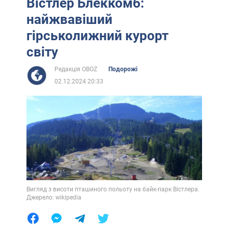
Вістлер Блеккомб:
найжвавіший
гірськолижний курорт
світу
Редакція OBOZ
Подорожі
02.12.2024 20:33
Вигляд з висоти пташиного польоту на байк-парк Вістлера.
Джерело: wikipedia