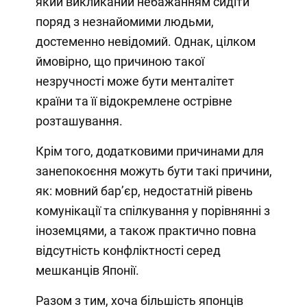
який викликаний небажанням сидіти
поряд з незнайомими людьми,
достеменно невідомий. Однак, цілком
ймовірно, що причиною такої
незручності може бути менталітет
країни та її відокремлене острівне
розташування.
Крім того, додатковими причинами для
занепокоєння можуть бути такі причини,
як: мовний бар’єр, недостатній рівень
комунікації та спілкування у порівнянні з
іноземцями, а також практично повна
відсутність конфліктності серед
мешканців Японії.
Разом з тим, хоча більшість японців