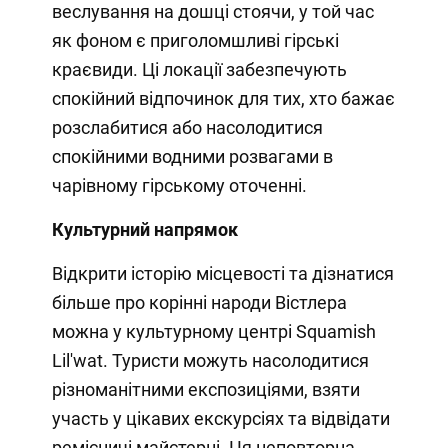
веслування на дошці стоячи, у той час
як фоном є приголомшливі гірські
краєвиди. Ці локації забезпечують
спокійний відпочинок для тих, хто бажає
розслабитися або насолодитися
спокійними водними розвагами в
чарівному гірському оточенні.
Культурний напрямок
Відкрити історію місцевості та дізнатися
більше про корінні народи Вістлера
можна у культурному центрі Squamish
Lil'wat. Туристи можуть насолодитися
різноманітними експозиціями, взяти
участь у цікавих екскурсіях та відвідати
ремісничі майстерні. Ця неповторна