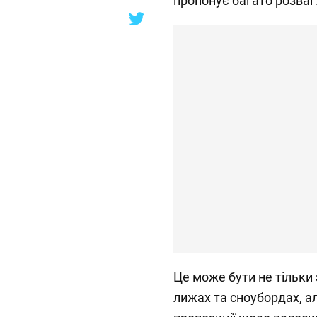
пропонує багато розваг
Це може бути не тільки 
лижах та сноубордах, ал