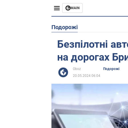
MAIN
Європа
Подорожі
США
Безпілотні ав
Азія
на дорогах Бри
Африка
Oboz
Подорожі
20.05.2024 06:04
Життя
Лайфхаки