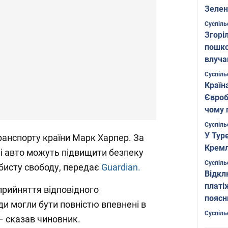
Зелен
листо
Суспіль
Згоріл
пошко
влуча
Фото
Суспіль
Країн
Євроб
чому 
Суспіль
У Тур
транспорту країни Марк Харпер. За
Кремл
ні авто можуть підвищити безпеку
Суспіль
бисту свободу, передає
Guardian.
Відкл
платі
прийняття відповідного
поясн
и могли бути повністю впевнені в
Суспіль
, – сказав чиновник.