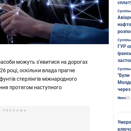
сплат
Суспіль
Авіар
нафто
розпо
страте
Суспіль
ГУР о
іранс
засто
засоби можуть з'явитися на дорогах
Суспіль
26 році, оскільки влада прагне
"Були
 фунтів стерлінгів міжнародного
Молдо
ння протягом наступного
через
25
News
РЕКЛАМА
Умєро
ключов