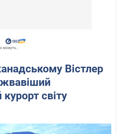
о можуть...
канадському Вістлер
йжвавіший
 курорт світу