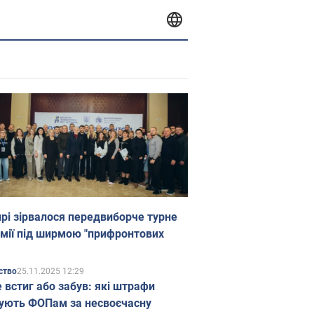
прі зірвалося передвиборче турне
мії під ширмою "прифронтових
25.11.2025 12:29
ство
е встиг або забув: які штрафи
ують ФОПам за несвоєчасну