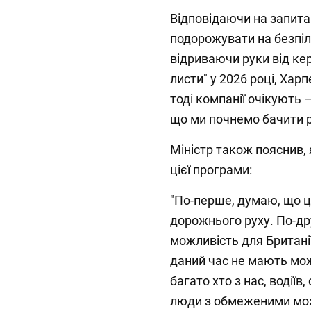
Відповідаючи на запит
подорожувати на безпіл
відриваючи руки від ке
листи" у 2026 році, Харп
тоді компанії очікують 
що ми почнемо бачити ро
Міністр також пояснив, 
цієї програми:
"По-перше, думаю, що ц
дорожнього руху. По-др
можливість для Британії.
даний час не мають мож
багато хто з нас, водії
люди з обмеженими мож