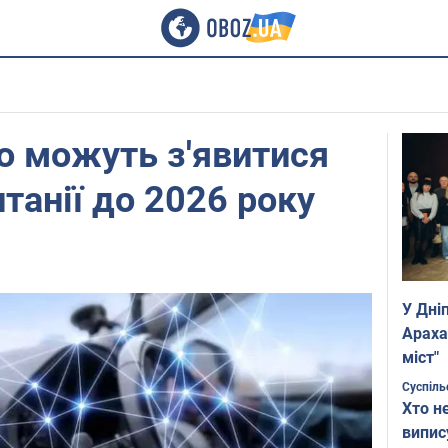
то можуть з'явитися
танії до 2026 року
У Дні
Араха
міст"
Суспіль
Хто н
випис