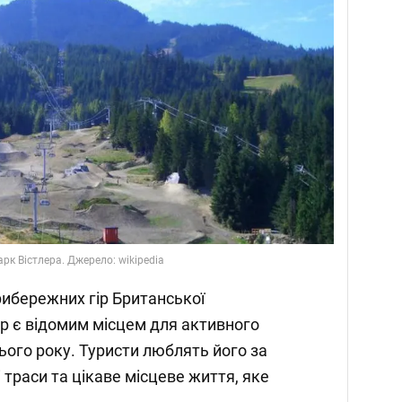
рк Вістлера. Джерело: wikipedia
ибережних гір Британської
ер є відомим місцем для активного
ього року. Туристи люблять його за
 траси та цікаве місцеве життя, яке