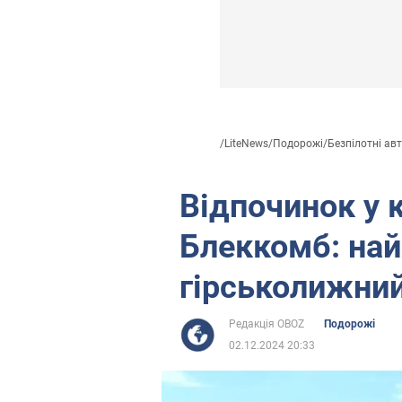
/
LiteNews
/
Подорожі
/
Безпілотні авт
Відпочинок у 
Блеккомб: на
гірськолижний
Редакція OBOZ
Подорожі
02.12.2024 20:33