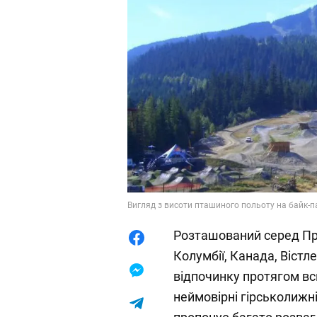
Вигляд з висоти пташиного польоту на байк-па
Розташований серед Пр
Колумбії, Канада, Вістл
відпочинку протягом вс
неймовірні гірськолижні