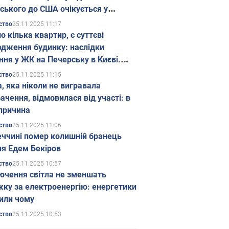
ського до США очікується у
паді
25.11.2025 11:17
ство
о кілька квартир, є суттєві
дження будинку: наслідки
ння у ЖК на Печерську в Києві.
25.11.2025 11:15
ство
а, яка ніколи не вигравала
ачення, відмовилася від участі: в
причина
25.11.2025 11:06
ство
еччині помер колишній бранець
я Едем Бекіров
25.11.2025 10:57
ство
ючення світла не зменшать
жку за електроенергію: енергетики
или чому
25.11.2025 10:53
ство