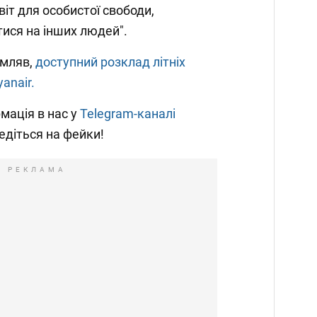
віт для особистої свободи,
ися на інших людей".
омляв,
доступний розклад літніх
anair.
мація в нас у
Telegram-каналі
ведіться на фейки!
РЕКЛАМА