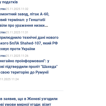
у податків
25.11.2025 11:32
ство
емонтний завод, літак А-60,
вий термінал: у Генштабі
віли про ураження низки
гічних об'єктів Росії
25.11.2025 11:31
ство
прилюднило технічні дані нового
ького БпЛА Shahed-107, який РФ
совує проти України
25.11.2025 11:26
ство
 негайно проінформовані": у
ві підтвердили проліт "Шахеда"
 свою територію до Румунії
.11.2025 11:24
в заявив, що в Женеві узгодили
і умови мирної угоди: візит