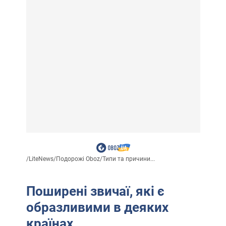
/
LiteNews
/
Подорожі Oboz
/
Типи та причини...
Поширені звичаї, які є
образливими в деяких
країнах