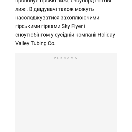
пропонує гірські лижі, сноуборд і бігові
лижі. Відвідувачі також можуть
насолоджуватися захоплюючими
гірськими гірками Sky Flyer і
сноутюбінгом у сусідній компанії Holiday
Valley Tubing Co.
РЕКЛАМА