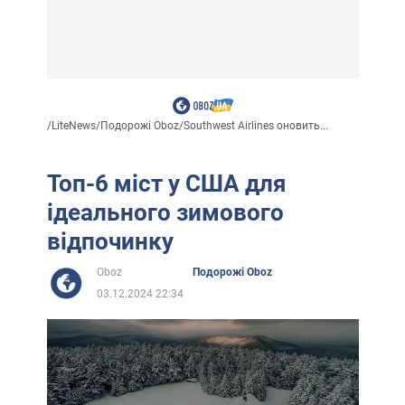
/
LiteNews
/
Подорожі Oboz
/
Southwest Airlines оновить...
Топ-6 міст у США для
ідеального зимового
відпочинку
Oboz
Подорожі Oboz
03.12.2024 22:34