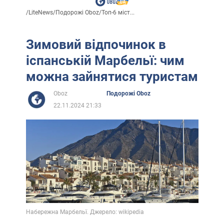
/
LiteNews
/
Подорожі Oboz
/
Топ-6 міст...
Зимовий відпочинок в
іспанській Марбельї: чим
можна зайнятися туристам
Oboz
Подорожі Oboz
22.11.2024 21:33
Набережна Марбельї. Джерело: wikipedia