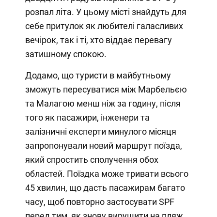
розпал літа. У цьому місті знайдуть для
себе притулок як любителі галасливих
вечірок, так і ті, хто віддає перевагу
затишному спокою.
Додамо, що туристи в майбутньому
зможуть пересуватися між Марбельєю
та Малагою менш ніж за годину, після
того як пасажири, інженери та
залізничні експерти минулого місяця
запропонували новий маршрут поїзда,
який спростить сполучення обох
областей. Поїздка може тривати всього
45 хвилин, що дасть пасажирам багато
часу, щоб повторно застосувати SPF
перед тим, як знову вирушити на пляж.