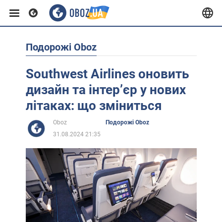
Подорожі Oboz
Європа
Southwest Airlines оновить
США
дизайн та інтерʼєр у нових
літаках: що зміниться
Азія
Oboz
Подорожі Oboz
31.08.2024 21:35
Африка
Життя
Лайфхаки