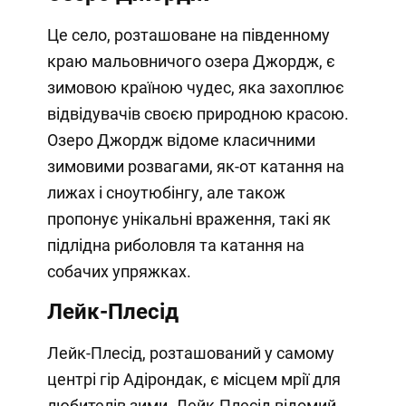
Це село, розташоване на південному
краю мальовничого озера Джордж, є
зимовою країною чудес, яка захоплює
відвідувачів своєю природною красою.
Озеро Джордж відоме класичними
зимовими розвагами, як-от катання на
лижах і сноутюбінгу, але також
пропонує унікальні враження, такі як
підлідна риболовля та катання на
собачих упряжках.
Лейк-Плесід
Лейк-Плесід, розташований у самому
центрі гір Адірондак, є місцем мрії для
любителів зими. Лейк-Плесід відомий