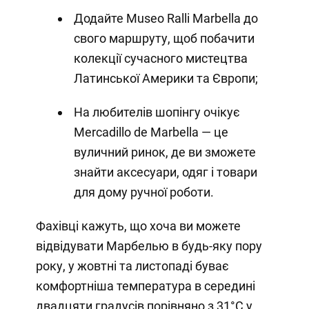
Додайте Museo Ralli Marbella до
свого маршруту, щоб побачити
колекції сучасного мистецтва
Латинської Америки та Європи;
На любителів шопінгу очікує
Mercadillo de Marbella — це
вуличний ринок, де ви зможете
знайти аксесуари, одяг і товари
для дому ручної роботи.
Фахівці кажуть, що хоча ви можете
відвідувати Марбелью в будь-яку пору
року, у жовтні та листопаді буває
комфортніша температура в середині
двадцяти градусів порівняно з 31°C у