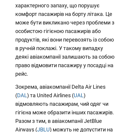
характерного запаху, що порушує
комфорт пасажирів на борту літака. Це
може бути викликано через проблеми з
особистою гігієною пасажирів або
продуктів, які вони перевозять із собою
в ручній поклажі. У такому випадку
деякі авіакомпанії залишають за собою
право відмовити пасажиру у посадці на
рейс.
Зокрема, авіакомпанії Delta Air Lines
(
DAL
) та United Airlines (
UAL
)
відмовляють пасажирам, чий одяг чи
гігієна може образити інших пасажирів.
Разом з тим, в авіакомпанії JetBlue
Airways (
JBLU
) можуть не допустити на