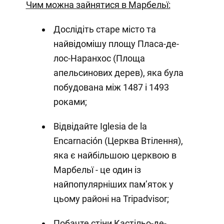
Чим можна зайнятися в Марбельї:
Дослідіть старе місто та
найвідомішу площу Пласа-де-
лос-Наранхос (Площа
апельсинових дерев), яка була
побудована між 1487 і 1493
роками;
Відвідайте Iglesia de la
Encarnación (Церква Втілення),
яка є найбільшою церквою в
Марбельї - це один із
найпопулярніших пам’яток у
цьому районі на Tripadvisor;
Побачте стіни Кастільо-де-