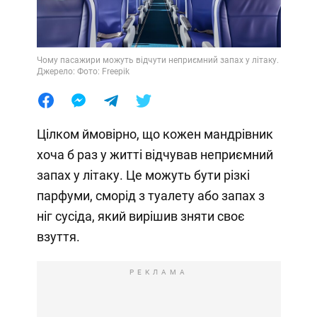
Чому пасажири можуть відчути неприємний запах у літаку.
Джерело: Фото: Freepik
Цілком ймовірно, що кожен мандрівник
хоча б раз у житті відчував неприємний
запах у літаку. Це можуть бути різкі
парфуми, сморід з туалету або запах з
ніг сусіда, який вирішив зняти своє
взуття.
РЕКЛАМА