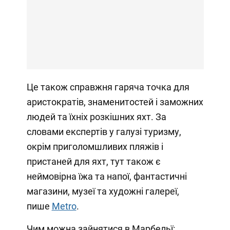
Це також справжня гаряча точка для
аристократів, знаменитостей і заможних
людей та їхніх розкішних яхт. За
словами експертів у галузі туризму,
окрім приголомшливих пляжів і
пристаней для яхт, тут також є
неймовірна їжа та напої, фантастичні
магазини, музеї та художні галереї,
пише
Metro
.
Чим можна зайнятися в Марбельї: