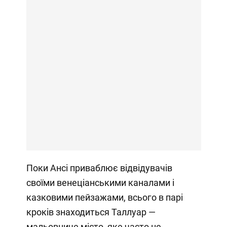
Поки Ансі приваблює відвідувачів
своїми венеціанськими каналами і
казковими пейзажами, всього в парі
кроків знаходиться Таллуар —
мальовниче місто, яке часто не