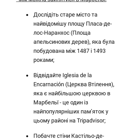
Дослідіть старе місто та
найвідомішу площу Пласа-де-
лос-Наранхос (Площа
апельсинових дерев), яка була
побудована між 1487 і 1493
роками;
Відвідайте Iglesia de la
Encarnación (Церква Втілення),
яка є найбільшою церквою в
Марбельї - це один із
найпопулярніших пам’яток у
цьому районі на Tripadvisor;
Побачте стіни Кастільо-де-