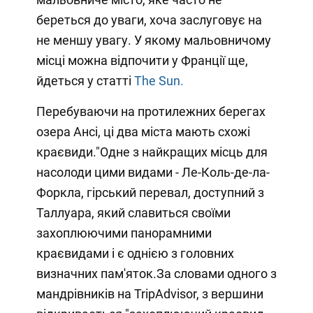
береться до уваги, хоча заслуговує на
не меншу увагу. У якому мальовничому
місці можна відпочити у Франції ще,
йдеться у статті
The Sun.
Перебуваючи на протилежних берегах
озера Ансі, ці два міста мають схожі
краєвиди."Одне з найкращих місць для
насолоди цими видами - Ле-Коль-де-ла-
Форкла, гірський перевал, доступний з
Таллуара, який славиться своїми
захоплюючими панорамними
краєвидами і є однією з головних
визначних пам'яток.За словами одного з
мандрівників на TripAdvisor, з вершини