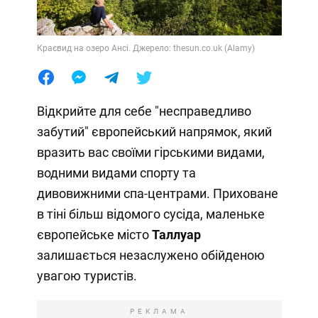
Краєвид на озеро Ансі. Джерело: thesun.co.uk (Alamy)
Відкрийте для себе "несправедливо
забутий" європейський напрямок, який
вразить вас своїми гірськими видами,
водними видами спорту та
дивовижними спа-центрами. Приховане
в тіні більш відомого сусіда, маленьке
європейське місто
Таллуар
залишається незаслужено обійденою
увагою туристів.
РЕКЛАМА