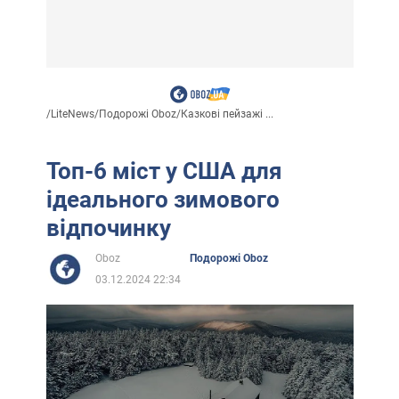
/
LiteNews
/
Подорожі Oboz
/
Казкові пейзажі ...
Топ-6 міст у США для
ідеального зимового
відпочинку
Oboz
Подорожі Oboz
03.12.2024 22:34