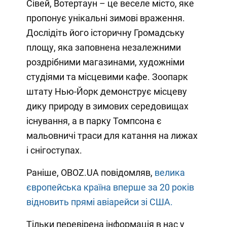
Сівей, Вотертаун – це веселе місто, яке
пропонує унікальні зимові враження.
Дослідіть його історичну Громадську
площу, яка заповнена незалежними
роздрібними магазинами, художніми
студіями та місцевими кафе. Зоопарк
штату Нью-Йорк демонструє місцеву
дику природу в зимових середовищах
існування, а в парку Томпсона є
мальовничі траси для катання на лижах
і снігоступах.
Раніше, OBOZ.UA повідомляв,
велика
європейська країна вперше за 20 років
відновить прямі авіарейси зі США.
Тільки перевірена інформація в нас у