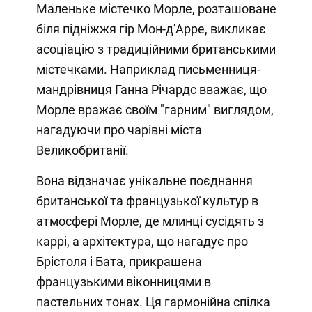
Маленьке містечко Морле, розташоване
біля підніжжя гір Мон-д'Арре, викликає
асоціацію з традиційними британськими
містечками. Наприклад письменниця-
мандрівниця Ганна Річардс вважає, що
Морле вражає своїм "гарним" виглядом,
нагадуючи про чарівні міста
Великобританії.
Вона відзначає унікальне поєднання
британської та французької культур в
атмосфері Морле, де млинці сусідять з
каррі, а архітектура, що нагадує про
Брістоля і Бата, прикрашена
французькими віконницями в
пастельних тонах. Ця гармонійна спілка