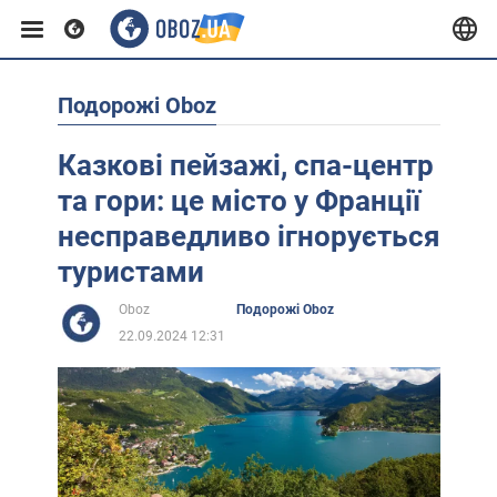
Подорожі Oboz
Європа
Казкові пейзажі, спа-центр
США
та гори: це місто у Франції
несправедливо ігнорується
Азія
туристами
Oboz
Подорожі Oboz
Африка
22.09.2024 12:31
Життя
Лайфхаки