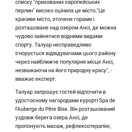
списку "прихованих європейських
перлин" високо оцінила це місто."Це
красиве місто, оточене горами і
розташоване над озером Ансі, де можна
чудово зайнятися водними видами
спорту. Талуар несправедливо
ігнорується відвідувачами цього району
через найближче популярне місце Ансі,
незважаючи на його природну красу", -
вважає експерт.
Талуар запрошує гостей відпочити в
удостоєному нагородами курорті Spa de
l'Auberge du Père Bise. Він розташований
уздовж берега озера Ансі, де
пропонують масаж, рефлексотерапію,