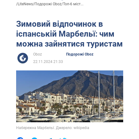
/
LiteNews
/
Подорожі Oboz
/
Топ-6 міст...
Зимовий відпочинок в
іспанській Марбельї: чим
можна зайнятися туристам
Oboz
Подорожі Oboz
22.11.2024 21:33
Набережна Марбельї. Джерело: wikipedia