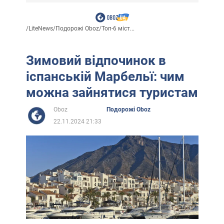
/
LiteNews
/
Подорожі Oboz
/
Топ-6 міст...
Зимовий відпочинок в
іспанській Марбельї: чим
можна зайнятися туристам
Oboz
Подорожі Oboz
22.11.2024 21:33