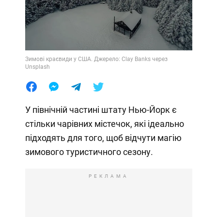
Зимові краєвиди у США. Джерело: Clay Banks через
Unsplash
У північній частині штату Нью-Йорк є
стільки чарівних містечок, які ідеально
підходять для того, щоб відчути магію
зимового туристичного сезону.
РЕКЛАМА