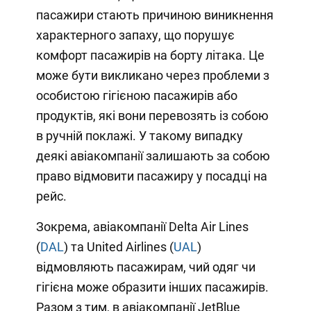
пасажири стають причиною виникнення
характерного запаху, що порушує
комфорт пасажирів на борту літака. Це
може бути викликано через проблеми з
особистою гігієною пасажирів або
продуктів, які вони перевозять із собою
в ручній поклажі. У такому випадку
деякі авіакомпанії залишають за собою
право відмовити пасажиру у посадці на
рейс.
Зокрема, авіакомпанії Delta Air Lines
(
DAL
) та United Airlines (
UAL
)
відмовляють пасажирам, чий одяг чи
гігієна може образити інших пасажирів.
Разом з тим, в авіакомпанії JetBlue