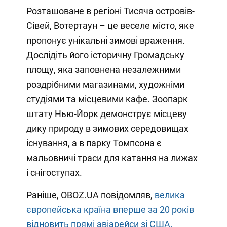
Розташоване в регіоні Тисяча островів-
Сівей, Вотертаун – це веселе місто, яке
пропонує унікальні зимові враження.
Дослідіть його історичну Громадську
площу, яка заповнена незалежними
роздрібними магазинами, художніми
студіями та місцевими кафе. Зоопарк
штату Нью-Йорк демонструє місцеву
дику природу в зимових середовищах
існування, а в парку Томпсона є
мальовничі траси для катання на лижах
і снігоступах.
Раніше, OBOZ.UA повідомляв,
велика
європейська країна вперше за 20 років
відновить прямі авіарейси зі США.