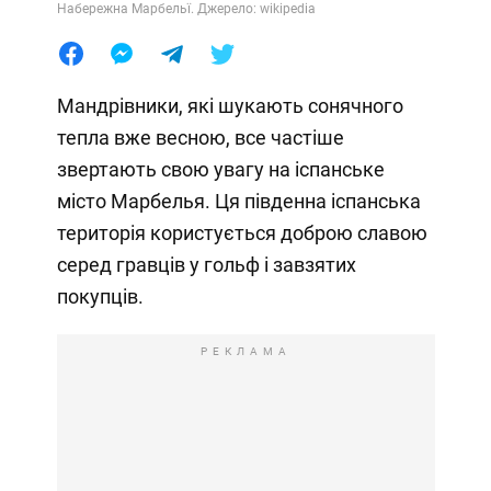
Набережна Марбельї. Джерело: wikipedia
Мандрівники, які шукають сонячного
тепла вже весною, все частіше
звертають свою увагу на іспанське
місто Марбелья. Ця південна іспанська
територія користується доброю славою
серед гравців у гольф і завзятих
покупців.
РЕКЛАМА