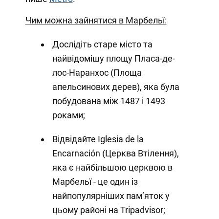
Чим можна зайнятися в Марбельї:
Дослідіть старе місто та
найвідомішу площу Пласа-де-
лос-Наранхос (Площа
апельсинових дерев), яка була
побудована між 1487 і 1493
роками;
Відвідайте Iglesia de la
Encarnación (Церква Втілення),
яка є найбільшою церквою в
Марбельї - це один із
найпопулярніших пам’яток у
цьому районі на Tripadvisor;