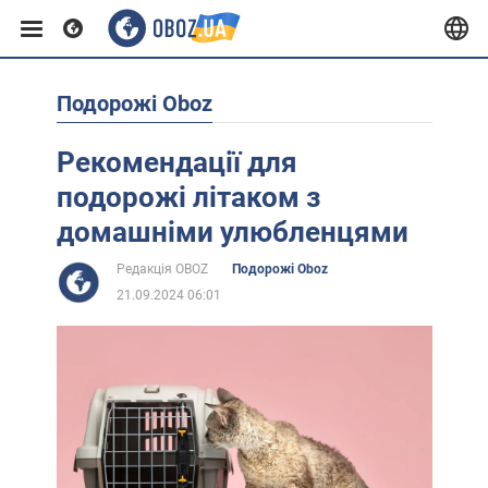
Подорожі Oboz
Європа
Рекомендації для
США
подорожі літаком з
домашніми улюбленцями
Азія
Редакція OBOZ
Подорожі Oboz
21.09.2024 06:01
Африка
Життя
Лайфхаки