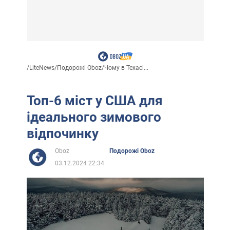
/
LiteNews
/
Подорожі Oboz
/
Чому в Техасі...
Топ-6 міст у США для
ідеального зимового
відпочинку
Oboz
Подорожі Oboz
03.12.2024 22:34