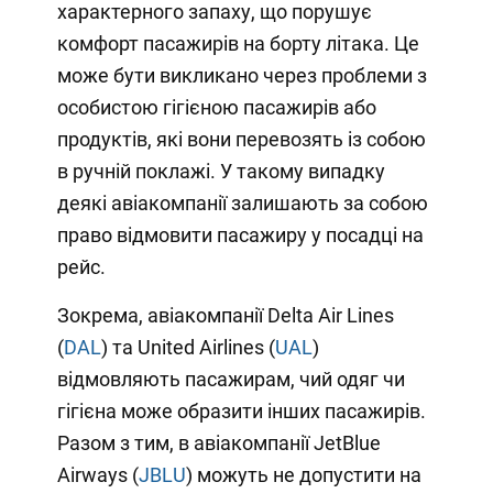
характерного запаху, що порушує
комфорт пасажирів на борту літака. Це
може бути викликано через проблеми з
особистою гігієною пасажирів або
продуктів, які вони перевозять із собою
в ручній поклажі. У такому випадку
деякі авіакомпанії залишають за собою
право відмовити пасажиру у посадці на
рейс.
Зокрема, авіакомпанії Delta Air Lines
(
DAL
) та United Airlines (
UAL
)
відмовляють пасажирам, чий одяг чи
гігієна може образити інших пасажирів.
Разом з тим, в авіакомпанії JetBlue
Airways (
JBLU
) можуть не допустити на