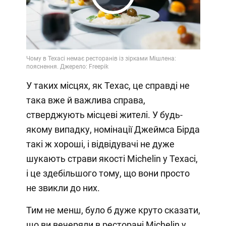
Play
Video
У таких місцях, як Техас, це справді не
така вже й важлива справа,
стверджують місцеві жителі. У будь-
якому випадку, номінації Джеймса Бірда
такі ж хороші, і відвідувачі не дуже
шукають страви якості Michelin у Техасі,
і це здебільшого тому, що вони просто
не звикли до них.
Тим не менш, було б дуже круто сказати,
що ви вечеряли в ресторані Michelin у