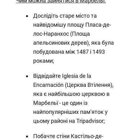
Чим можна зайнятися в Марбельї:
Дослідіть старе місто та
найвідомішу площу Пласа-де-
лос-Наранхос (Площа
апельсинових дерев), яка була
побудована між 1487 і 1493
роками;
Відвідайте Iglesia de la
Encarnación (Церква Втілення),
яка є найбільшою церквою в
Марбельї - це один із
найпопулярніших пам’яток у
цьому районі на Tripadvisor;
Побачте стіни Кастільо-де-