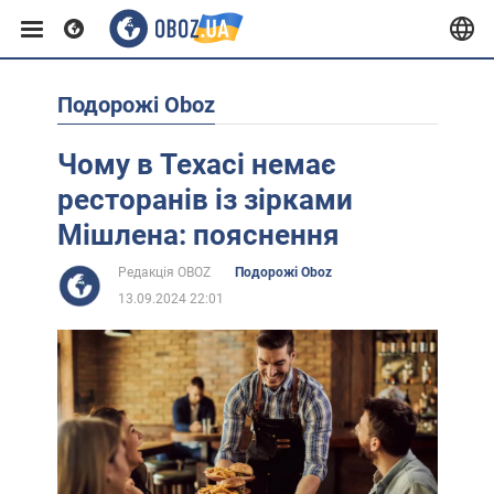
Подорожі Oboz
Європа
Чому в Техасі немає
США
ресторанів із зірками
Мішлена: пояснення
Азія
Редакція OBOZ
Подорожі Oboz
13.09.2024 22:01
Африка
Життя
Лайфхаки