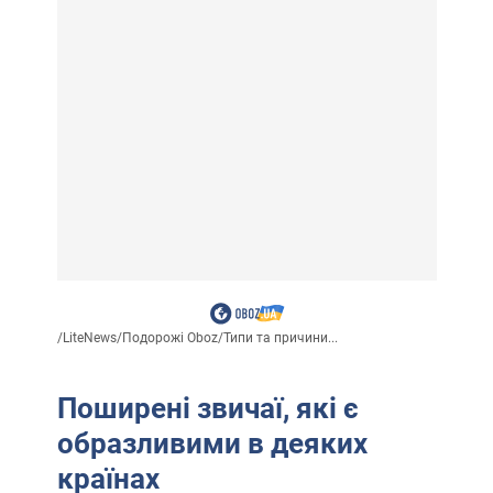
/
LiteNews
/
Подорожі Oboz
/
Типи та причини...
Поширені звичаї, які є
образливими в деяких
країнах