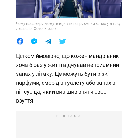
Чому пасажири можуть відчути неприємний запах у літаку.
Джерело: Фото: Freepik
Цілком ймовірно, що кожен мандрівник
хоча б раз у житті відчував неприємний
запах у літаку. Це можуть бути різкі
парфуми, сморід з туалету або запах з
ніг сусіда, який вирішив зняти своє
взуття.
РЕКЛАМА