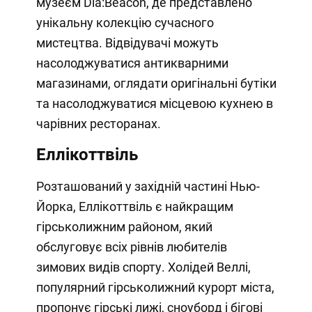
музеєм Dia:Beacon, де представлено
унікальну колекцію сучасного
мистецтва. Відвідувачі можуть
насолоджуватися антикварними
магазинами, оглядати оригінальні бутіки
та насолоджуватися місцевою кухнею в
чарівних ресторанах.
Еллікоттвіль
Розташований у західній частині Нью-
Йорка, Еллікоттвіль є найкращим
гірськолижним районом, який
обслуговує всіх рівнів любителів
зимових видів спорту. Холідей Веллі,
популярний гірськолижний курорт міста,
пропонує гірські лижі, сноуборд і бігові