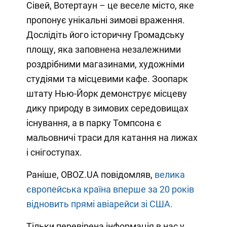
Сівей, Вотертаун – це веселе місто, яке
пропонує унікальні зимові враження.
Дослідіть його історичну Громадську
площу, яка заповнена незалежними
роздрібними магазинами, художніми
студіями та місцевими кафе. Зоопарк
штату Нью-Йорк демонструє місцеву
дику природу в зимових середовищах
існування, а в парку Томпсона є
мальовничі траси для катання на лижах
і снігоступах.
Раніше, OBOZ.UA повідомляв,
велика
європейська країна вперше за 20 років
відновить прямі авіарейси зі США.
Тільки перевірена інформація в нас у