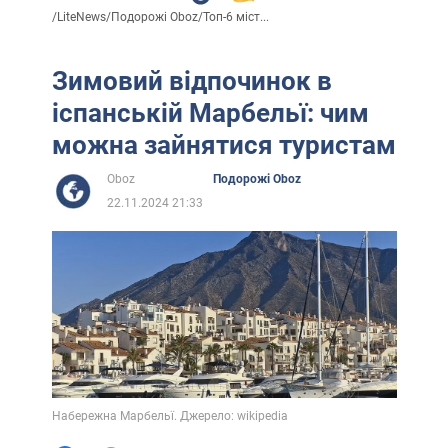
/
LiteNews
/
Подорожі Oboz
/
Топ-6 міст...
Зимовий відпочинок в
іспанській Марбельї: чим
можна зайнятися туристам
Oboz
Подорожі Oboz
22.11.2024 21:33
Набережна Марбельї. Джерело: wikipedia