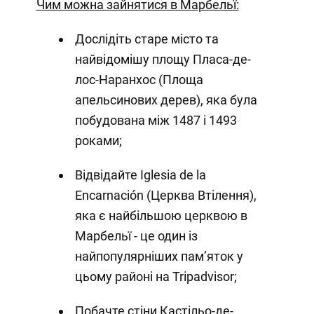
Чим можна зайнятися в Марбельї:
Дослідіть старе місто та
найвідомішу площу Пласа-де-
лос-Наранхос (Площа
апельсинових дерев), яка була
побудована між 1487 і 1493
роками;
Відвідайте Iglesia de la
Encarnación (Церква Втілення),
яка є найбільшою церквою в
Марбельї - це один із
найпопулярніших пам’яток у
цьому районі на Tripadvisor;
Побачте стіни Кастільо-де-