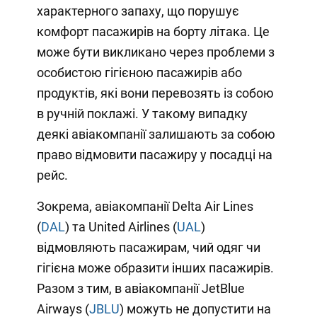
характерного запаху, що порушує
комфорт пасажирів на борту літака. Це
може бути викликано через проблеми з
особистою гігієною пасажирів або
продуктів, які вони перевозять із собою
в ручній поклажі. У такому випадку
деякі авіакомпанії залишають за собою
право відмовити пасажиру у посадці на
рейс.
Зокрема, авіакомпанії Delta Air Lines
(
DAL
) та United Airlines (
UAL
)
відмовляють пасажирам, чий одяг чи
гігієна може образити інших пасажирів.
Разом з тим, в авіакомпанії JetBlue
Airways (
JBLU
) можуть не допустити на