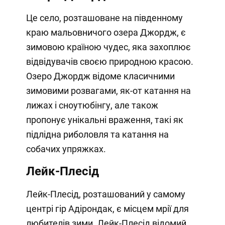
Це село, розташоване на південному
краю мальовничого озера Джордж, є
зимовою країною чудес, яка захоплює
відвідувачів своєю природною красою.
Озеро Джордж відоме класичними
зимовими розвагами, як-от катання на
лижах і сноутюбінгу, але також
пропонує унікальні враження, такі як
підлідна риболовля та катання на
собачих упряжках.
Лейк-Плесід
Лейк-Плесід, розташований у самому
центрі гір Адірондак, є місцем мрії для
любителів зими. Лейк-Плесід відомий