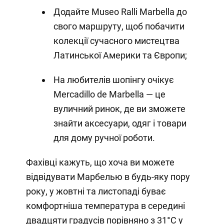
Додайте Museo Ralli Marbella до
свого маршруту, щоб побачити
колекції сучасного мистецтва
Латинської Америки та Європи;
На любителів шопінгу очікує
Mercadillo de Marbella — це
вуличний ринок, де ви зможете
знайти аксесуари, одяг і товари
для дому ручної роботи.
Фахівці кажуть, що хоча ви можете
відвідувати Марбелью в будь-яку пору
року, у жовтні та листопаді буває
комфортніша температура в середині
двадцяти градусів порівняно з 31°C у