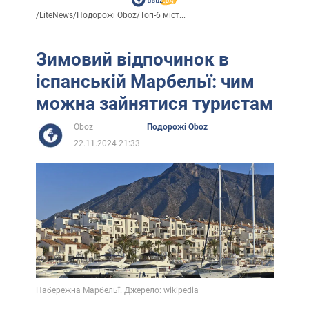
/
LiteNews
/
Подорожі Oboz
/
Топ-6 міст...
Зимовий відпочинок в
іспанській Марбельї: чим
можна зайнятися туристам
Oboz
Подорожі Oboz
22.11.2024 21:33
Набережна Марбельї. Джерело: wikipedia