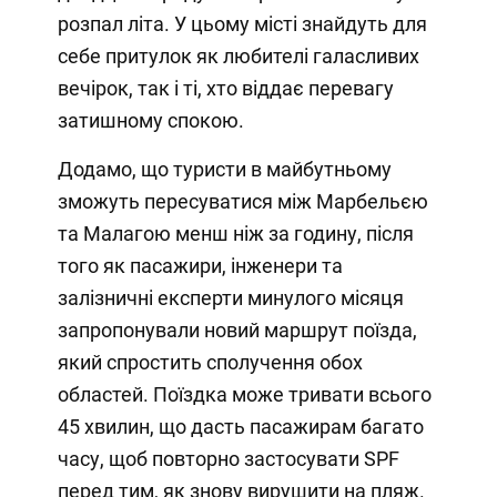
розпал літа. У цьому місті знайдуть для
себе притулок як любителі галасливих
вечірок, так і ті, хто віддає перевагу
затишному спокою.
Додамо, що туристи в майбутньому
зможуть пересуватися між Марбельєю
та Малагою менш ніж за годину, після
того як пасажири, інженери та
залізничні експерти минулого місяця
запропонували новий маршрут поїзда,
який спростить сполучення обох
областей. Поїздка може тривати всього
45 хвилин, що дасть пасажирам багато
часу, щоб повторно застосувати SPF
перед тим, як знову вирушити на пляж.