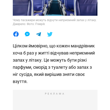
Чому пасажири можуть відчути неприємний запах у літаку.
Джерело: Фото: Freepik
Цілком ймовірно, що кожен мандрівник
хоча б раз у житті відчував неприємний
запах у літаку. Це можуть бути різкі
парфуми, сморід з туалету або запах з
ніг сусіда, який вирішив зняти своє
взуття.
РЕКЛАМА