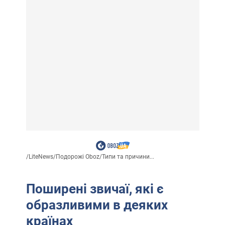
/
LiteNews
/
Подорожі Oboz
/
Типи та причини...
Поширені звичаї, які є
образливими в деяких
країнах