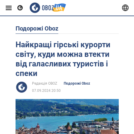
Подорожі Oboz
Європа
Найкращі гірські курорти
США
світу, куди можна втекти
від галасливих туристів і
Азія
спеки
Редакція OBOZ
Подорожі Oboz
Африка
07.09.2024 20:50
Життя
Лайфхаки