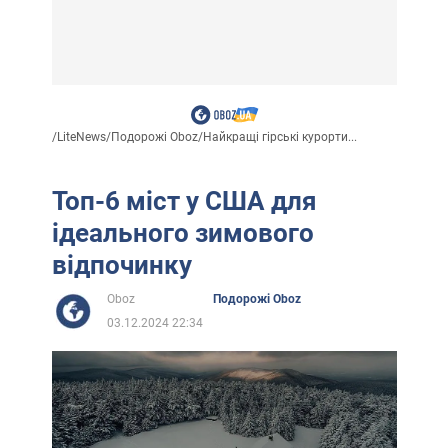
/
LiteNews
/
Подорожі Oboz
/
Найкращі гірські курорти...
Топ-6 міст у США для
ідеального зимового
відпочинку
Oboz
Подорожі Oboz
03.12.2024 22:34