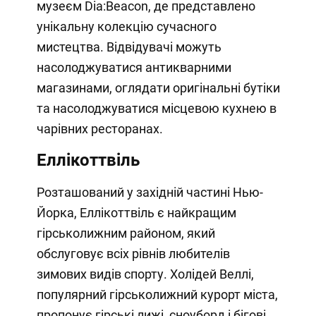
музеєм Dia:Beacon, де представлено
унікальну колекцію сучасного
мистецтва. Відвідувачі можуть
насолоджуватися антикварними
магазинами, оглядати оригінальні бутіки
та насолоджуватися місцевою кухнею в
чарівних ресторанах.
Еллікоттвіль
Розташований у західній частині Нью-
Йорка, Еллікоттвіль є найкращим
гірськолижним районом, який
обслуговує всіх рівнів любителів
зимових видів спорту. Холідей Веллі,
популярний гірськолижний курорт міста,
пропонує гірські лижі, сноуборд і бігові