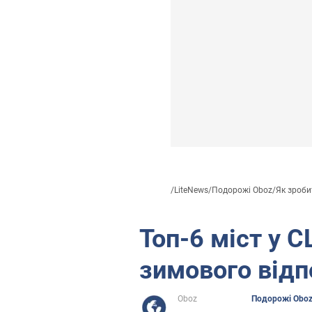
/
LiteNews
/
Подорожі Oboz
/
Як зроби
Топ-6 міст у 
зимового відп
Oboz
Подорожі Obo