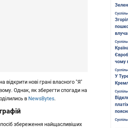
Зелен
листо
Суспіль
Згоріл
пошко
влуча
Фото
Суспіль
Країн
Євроб
чому 
Суспіль
У Тур
 відкрити нові грані власного "Я"
Кремл
вому. Однак, як зберегти спогади на
Суспіль
Відкл
оділились в
NewsBytes
.
платі
графій
поясн
Суспіль
 спосіб збереження найщасливіших