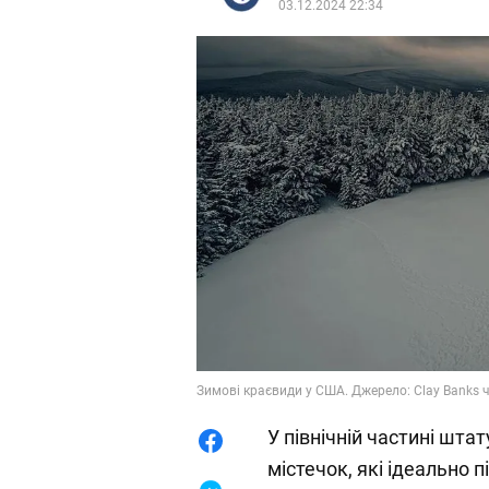
03.12.2024 22:34
Зимові краєвиди у США. Джерело: Clay Banks 
У північній частині шта
містечок, які ідеально 