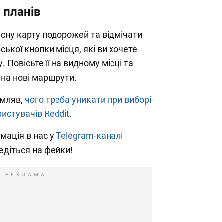
 планів
сну карту подорожей та відмічати
ької кнопки місця, які ви хочете
 Повісьте її на видному місці та
 на нові маршрути.
омляв,
чого треба уникати при виборі
истувачів Reddit.
мація в нас у
Telegram-каналі
ведіться на фейки!
РЕКЛАМА