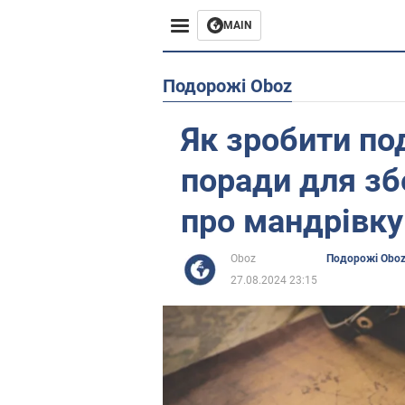
MAIN
Європа
Подорожі Oboz
США
Як зробити п
Азія
поради для зб
Африка
про мандрівку
Життя
Oboz
Подорожі Obo
27.08.2024 23:15
Лайфхаки