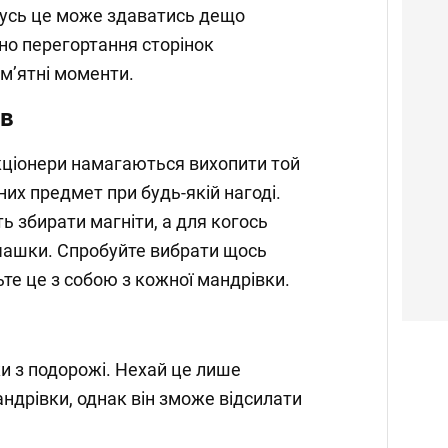
мусь це може здаватись дещо
но перегортання сторінок
м’ятні моменти.
ів
екціонери намагаються вихопити той
их предмет при будь-якій нагоді.
ь збирати магніти, а для когось
чашки. Спробуйте вибрати щось
те це з собою з кожної мандрівки.
ки з подорожі. Нехай це лише
дрівки, однак він зможе відсилати