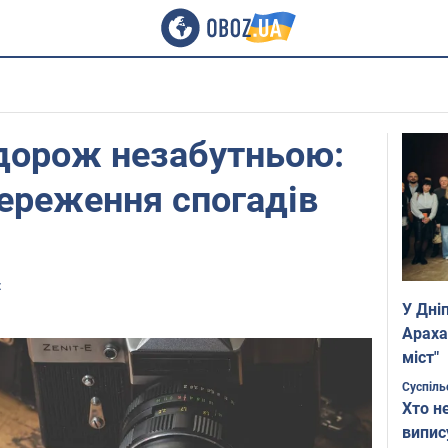
одорож незабутньою:
ереження спогадів
z
У Дні
Араха
міст"
Суспіль
Хто н
випис