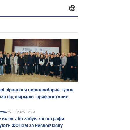
прі зірвалося передвиборче турне
мії під ширмою "прифронтових
25.11.2025 12:29
ство
е встиг або забув: які штрафи
ують ФОПам за несвоєчасну