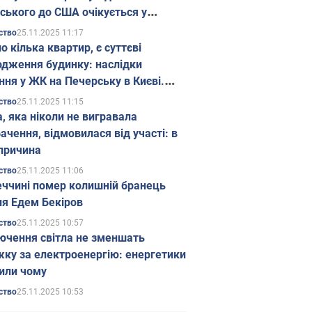
ського до США очікується у
паді
25.11.2025 11:17
ство
о кілька квартир, є суттєві
дження будинку: наслідки
ння у ЖК на Печерську в Києві.
25.11.2025 11:15
ство
а, яка ніколи не вигравала
ачення, відмовилася від участі: в
причина
25.11.2025 11:06
ство
еччині помер колишній бранець
я Едем Бекіров
25.11.2025 10:57
ство
ючення світла не зменшать
жку за електроенергію: енергетики
или чому
25.11.2025 10:53
ство