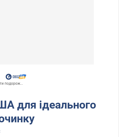
ти подорож...
США для ідеального
очинку
z