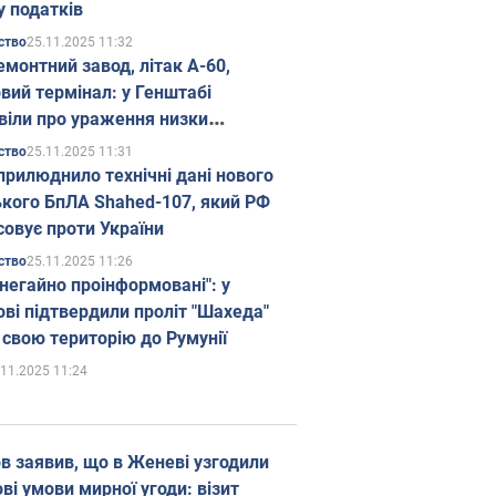
у податків
25.11.2025 11:32
ство
емонтний завод, літак А-60,
вий термінал: у Генштабі
віли про ураження низки
гічних об'єктів Росії
25.11.2025 11:31
ство
прилюднило технічні дані нового
ького БпЛА Shahed-107, який РФ
совує проти України
25.11.2025 11:26
ство
 негайно проінформовані": у
ві підтвердили проліт "Шахеда"
 свою територію до Румунії
.11.2025 11:24
в заявив, що в Женеві узгодили
і умови мирної угоди: візит