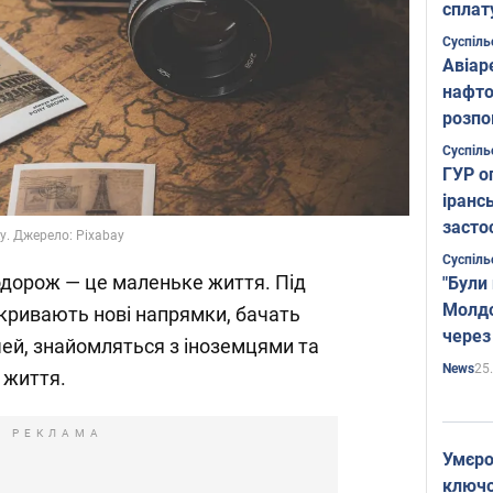
сплат
Суспіль
Авіар
нафто
розпо
страте
Суспіль
ГУР о
іранс
засто
у. Джерело: Pixabay
Суспіль
одорож — це маленьке життя. Під
"Були
Молдо
кривають нові напрямки, бачать
через
ей, знайомляться з іноземцями та
25
News
 життя.
РЕКЛАМА
Умєро
ключов