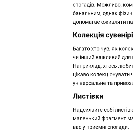
спогадів. Можливо, ко
банальним, однак фізич
допомагає оживляти па
Колекція сувенір
Багато хто чув, як кол
чи інший важливий для н
Наприклад, хтось любит
цікаво колекціонувати 
універсальне та привозь
Листівки
Надсилайте собі листів
маленький фрагмент ман
вас у приємні спогади.