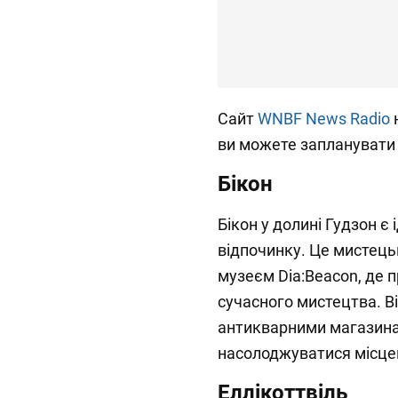
Сайт
WNBF News Radio
н
ви можете запланувати 
Бікон
Бікон у долині Гудзон 
відпочинку. Це мистець
музеєм Dia:Beacon, де 
сучасного мистецтва. В
антикварними магазинам
насолоджуватися місце
Еллікоттвіль