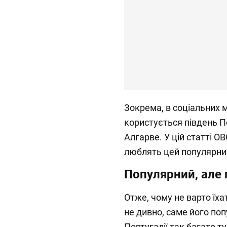
Зокрема, в соціальних
користується південь По
Алгарве. У цій статті O
люблять цей популярни
Популярний, але
Отже, чому не варто їха
не дивно, саме його попу
Португалії так багато т