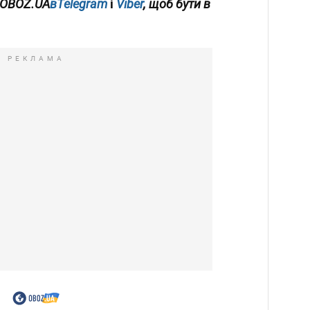
 OBOZ.UA
вTelegram
і
Viber
, щоб бути в
РЕКЛАМА