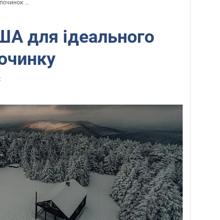
починок ...
США для ідеального
очинку
z