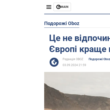
MAIN
Європа
Подорожі Oboz
США
Це не відпочин
Азія
Європі краще 
Африка
Редакція OBOZ
Подорожі Obo
03.09.2024 21:59
Життя
Лайфхаки