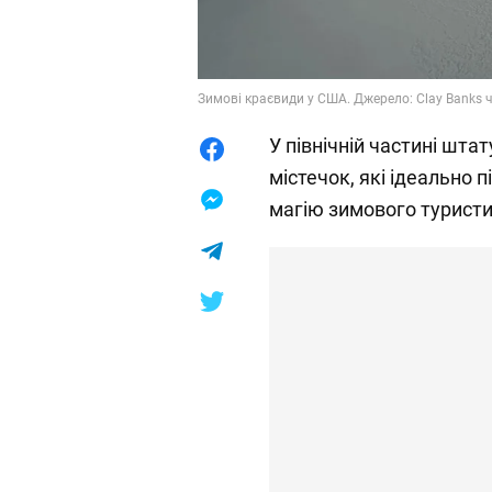
Зимові краєвиди у США. Джерело: Clay Banks 
У північній частині шта
містечок, які ідеально 
магію зимового туристи