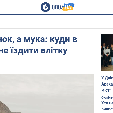
ок, а мука: куди в
не їздити влітку
z
У Дні
Араха
міст"
Суспіль
Хто н
випис