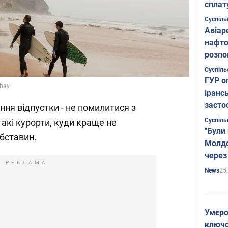
сплат
Суспіль
Авіар
нафто
розпо
страте
Суспіль
ГУР о
abay
іранс
засто
ння відпустки - не помилитися з
Суспіль
такі курорти, куди краще не
"Були
бставин.
Молдо
через
РЕКЛАМА
25
News
Умєро
ключов