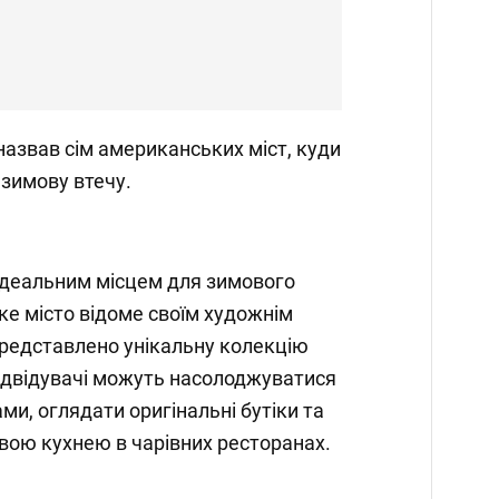
азвав сім американських міст, куди
зимову втечу.
є ідеальним місцем для зимового
ке місто відоме своїм художнім
представлено унікальну колекцію
ідвідувачі можуть насолоджуватися
и, оглядати оригінальні бутіки та
вою кухнею в чарівних ресторанах.