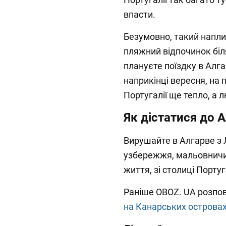
впасти.
Безумовно, такий напл
пляжний відпочинок біл
плануєте поїздку в Алг
наприкінці вересня, на 
Португалії ще тепло, а
Як дістатися до 
Вирушайте в Алгарве з 
узбережжя, мальовничих
життя, зі столиці Португ
Раніше OBOZ. UA розпо
на Канарських островах