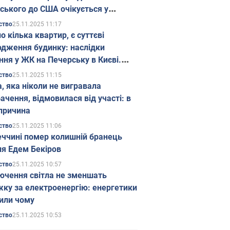
ського до США очікується у
паді
25.11.2025 11:17
ство
о кілька квартир, є суттєві
дження будинку: наслідки
ння у ЖК на Печерську в Києві.
25.11.2025 11:15
ство
а, яка ніколи не вигравала
ачення, відмовилася від участі: в
причина
25.11.2025 11:06
ство
еччині помер колишній бранець
я Едем Бекіров
25.11.2025 10:57
ство
ючення світла не зменшать
жку за електроенергію: енергетики
или чому
25.11.2025 10:53
ство