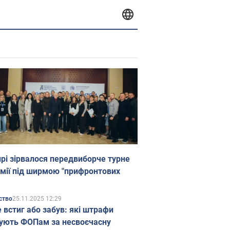
прі зірвалося передвиборче турне
мії під ширмою "прифронтових
25.11.2025 12:29
ство
е встиг або забув: які штрафи
ують ФОПам за несвоєчасну