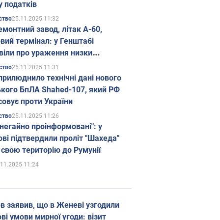
у податків
25.11.2025 11:32
ство
емонтний завод, літак А-60,
вий термінал: у Генштабі
віли про ураження низки
гічних об'єктів Росії
25.11.2025 11:31
ство
прилюднило технічні дані нового
ького БпЛА Shahed-107, який РФ
совує проти України
25.11.2025 11:26
ство
 негайно проінформовані": у
ві підтвердили проліт "Шахеда"
 свою територію до Румунії
.11.2025 11:24
в заявив, що в Женеві узгодили
і умови мирної угоди: візит