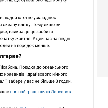
ив людей істотно ускладнює
я океану влітку. Тому якщо ви
арве, найкраще це зробити
початку жовтня. У цей час на півдні
 людей на порядок менше.
Алгарве?
Лісабона. Поїздка до океанського
 краєвидів і драйвового нічного
алії, забере у вас не більше 3 годин.
відав
про найкращі пляжі Лансароте,
.