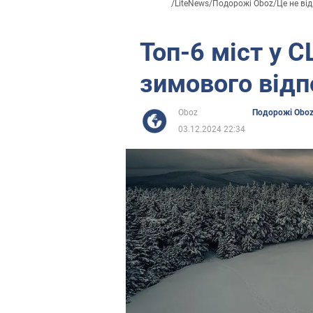
/
LiteNews
/
Подорожі Oboz
/
Це не від
Топ-6 міст у 
зимового відп
Oboz
Подорожі Obo
03.12.2024 22:34