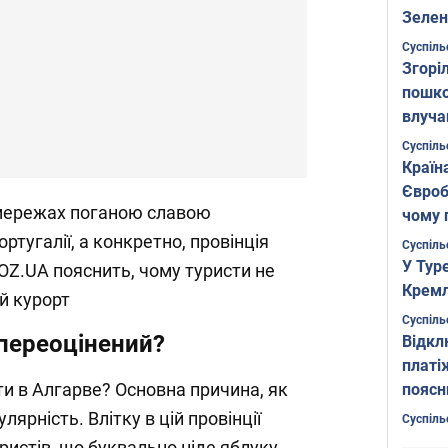
Зелен
листо
Суспіль
Згоріл
пошко
влуча
Фото
Суспіль
Країн
Євроб
 мережах поганою славою
чому 
ртугалії, а конкретно, провінція
Суспіль
У Тур
BOZ.UA пояснить, чому туристи не
Кремл
й курорт
Суспіль
 переоцінений?
Відкл
платі
ти в Алгарве? Основна причина, як
поясн
лярність. Влітку в цій провінції
Суспіль
уристів, що буквально ніде яблуку