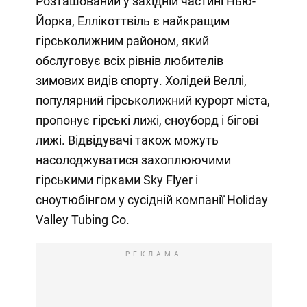
Розташований у західній частині Нью-
Йорка, Еллікоттвіль є найкращим
гірськолижним районом, який
обслуговує всіх рівнів любителів
зимових видів спорту. Холідей Веллі,
популярний гірськолижний курорт міста,
пропонує гірські лижі, сноуборд і бігові
лижі. Відвідувачі також можуть
насолоджуватися захоплюючими
гірськими гірками Sky Flyer і
сноутюбінгом у сусідній компанії Holiday
Valley Tubing Co.
РЕКЛАМА