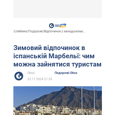
/
LiteNews
/
Подорожі
/
Відпочинок у канадському...
Зимовий відпочинок в
іспанській Марбельї: чим
можна зайнятися туристам
Oboz
Подорожі Oboz
22.11.2024 21:33