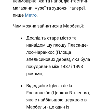
неймовірна їжа та напої, фантастичні
магазини, музеї та художні галереї,
пише
Metro
.
Чим можна зайнятися в Марбельї:
Дослідіть старе місто та
найвідомішу площу Пласа-де-
лос-Наранхос (Площа
апельсинових дерев), яка була
побудована між 1487 і 1493
роками;
Відвідайте Iglesia de la
Encarnación (Церква Втілення),
яка є найбільшою церквою в
Марбельї - це один із