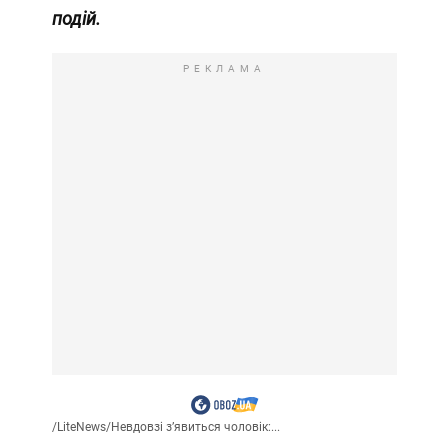
подій.
РЕКЛАМА
/
LiteNews
/
Невдовзі зʼявиться чоловік:...