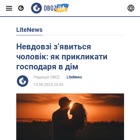
LiteNews
Європа
Невдовзі зʼявиться
США
чоловік: як прикликати
господаря в дім
Азія
Редакція OBOZ
LiteNews
10.08.2024 20:45
Африка
Життя
Лайфхаки