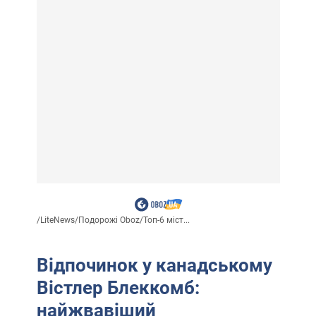
/
LiteNews
/
Подорожі Oboz
/
Топ-6 міст...
Відпочинок у канадському
Вістлер Блеккомб:
найжвавіший