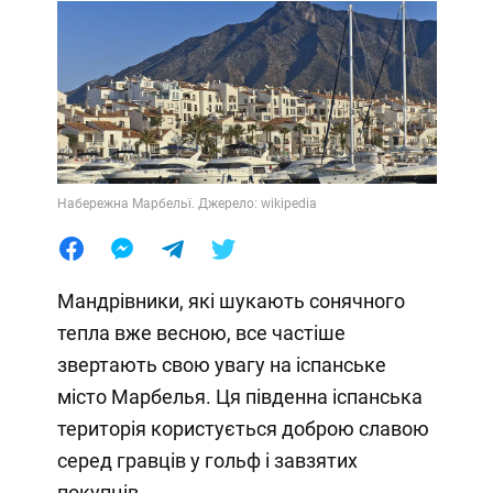
Набережна Марбельї. Джерело: wikipedia
Мандрівники, які шукають сонячного
тепла вже весною, все частіше
звертають свою увагу на іспанське
місто Марбелья. Ця південна іспанська
територія користується доброю славою
серед гравців у гольф і завзятих
покупців.