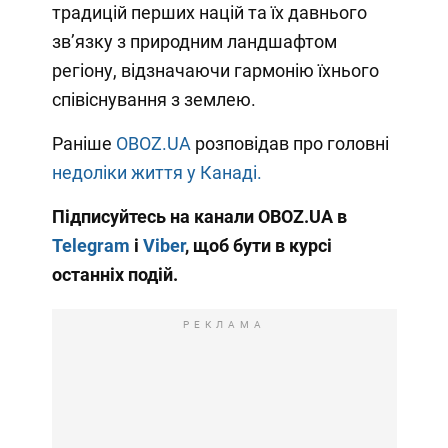
традицій перших націй та їх давнього
зв’язку з природним ландшафтом
регіону, відзначаючи гармонію їхнього
співіснування з землею.
Раніше
OBOZ.UA
розповідав про головні
недоліки життя у Канаді.
Підписуйтесь на канали OBOZ.UA в
Telegram
і
Viber
, щоб бути в курсі
останніх подій.
РЕКЛАМА