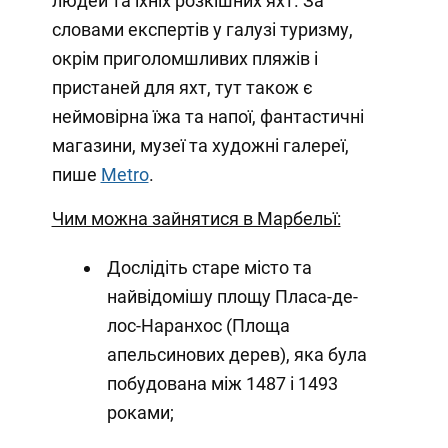
людей та їхніх розкішних яхт. За
словами експертів у галузі туризму,
окрім приголомшливих пляжів і
пристаней для яхт, тут також є
неймовірна їжа та напої, фантастичні
магазини, музеї та художні галереї,
пише
Metro
.
Чим можна зайнятися в Марбельї:
Дослідіть старе місто та
найвідомішу площу Пласа-де-
лос-Наранхос (Площа
апельсинових дерев), яка була
побудована між 1487 і 1493
роками;