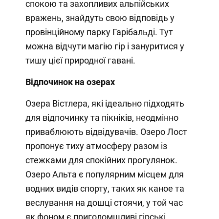
спокою та захопливих альпійських
вражень, знайдуть свою відповідь у
провінційному парку Гарібальді. Тут
можна відчути магію гір і зануритися у
тишу цієї природної гавані.
Відпочинок на озерах
Озера Вістлера, які ідеально підходять
для відпочинку та пікніків, неодмінно
приваблюють відвідувачів. Озеро Лост
пропонує тиху атмосферу разом із
стежками для спокійних прогулянок.
Озеро Альта є популярним місцем для
водних видів спорту, таких як каное та
веслування на дошці стоячи, у той час
як фоном є приголомшливі гірські