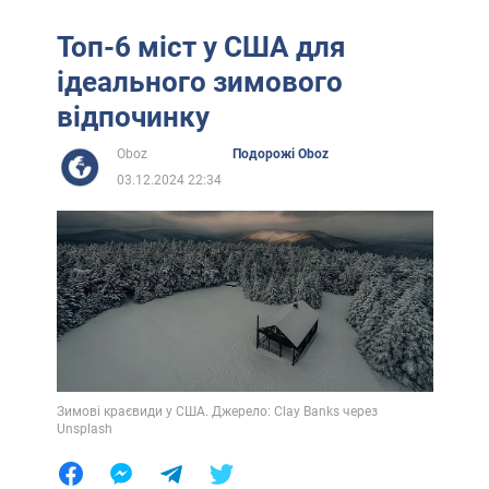
Топ-6 міст у США для
ідеального зимового
відпочинку
Oboz
Подорожі Oboz
03.12.2024 22:34
Зимові краєвиди у США. Джерело: Clay Banks через
Unsplash