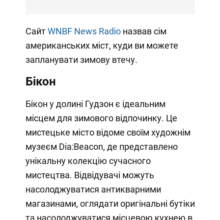
Сайт
WNBF News Radio
назвав сім
американських міст, куди ви можете
запланувати зимову втечу.
Бікон
Бікон у долині Гудзон є ідеальним
місцем для зимового відпочинку. Це
мистецьке місто відоме своїм художнім
музеєм Dia:Beacon, де представлено
унікальну колекцію сучасного
мистецтва. Відвідувачі можуть
насолоджуватися антикварними
магазинами, оглядати оригінальні бутіки
та насолоджуватися місцевою кухнею в