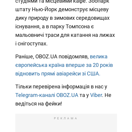
студіями та місцевими кафе. Зоопарк
штату Нью-Йорк демонструє місцеву
дику природу в зимових середовищах
існування, а в парку Томпсона є
мальовничі траси для катання на лижах
і снігоступах.
Раніше, OBOZ.UA повідомляв,
велика
європейська країна вперше за 20 років
відновить прямі авіарейси зі США.
Тільки перевірена інформація в нас у
Telegram-каналі OBOZ.UA
та у
Viber
. Не
ведіться на фейки!
РЕКЛАМА