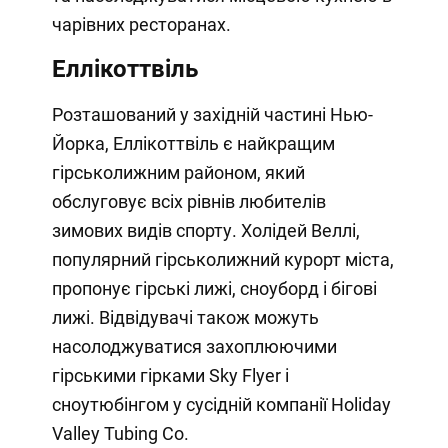
чарівних ресторанах.
Еллікоттвіль
Розташований у західній частині Нью-
Йорка, Еллікоттвіль є найкращим
гірськолижним районом, який
обслуговує всіх рівнів любителів
зимових видів спорту. Холідей Веллі,
популярний гірськолижний курорт міста,
пропонує гірські лижі, сноуборд і бігові
лижі. Відвідувачі також можуть
насолоджуватися захоплюючими
гірськими гірками Sky Flyer і
сноутюбінгом у сусідній компанії Holiday
Valley Tubing Co.