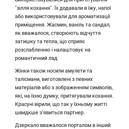
"зілля кохання". Їх додавали в їжу, напої
або використовували для ароматизації
приміщення. Жасмин, ваніль та сандал,
як вважалося, створюють відчуття
затишку та тепла, що сприяє
розслабленню і налаштовує на
романтичний лад.
Жінки також носили амулети та
талісмани, виготовлені з певних
матеріалів або з зображенням символів,
які, на їхню думку, притягували кохання.
Красуні вірили, що так у їхньому житті
швидкше зʼявиться партнер.
Дзеркало вважалося порталом в інший