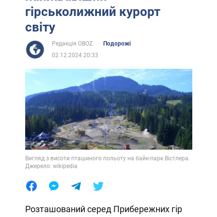
гірськолижний курорт
світу
Редакція OBOZ
Подорожі
02.12.2024 20:33
Вигляд з висоти пташиного польоту на байк-парк Вістлера.
Джерело: wikipedia
Розташований серед Прибережних гір