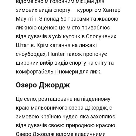
відоме своїм головним місцем для
зимових видів спорту — курортом Хантер
Маунтін. З понад 60 трасами та жвавою
лижною сценою це місто приваблює
відвідувачів з усіх куточків Сполучених
Штатів. Крім катання на лижах і
сноубордах, Hunter також пропонує
широкий вибір видів спорту на снігу та
комфортабельні номери для лиж.
Озеро Джордж
Це село, розташоване на південному
краю мальовничого озера Джордж, є
зимовою країною чудес, яка захоплює
відвідувачів своєю природною красою.
Озеро Джордж відоме класичними