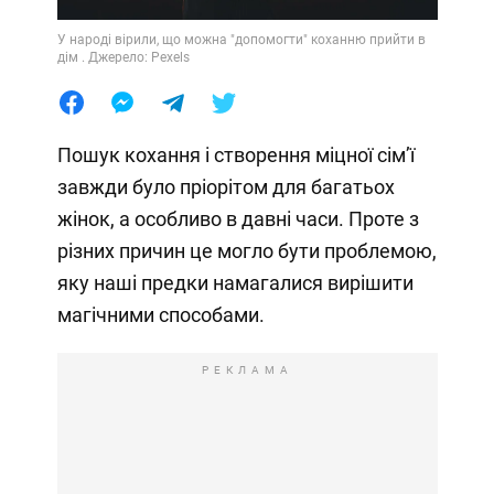
У народі вірили, що можна "допомогти" коханню прийти в
дім . Джерело: Pexels
Пошук кохання і створення міцної сімʼї
завжди було пріорітом для багатьох
жінок, а особливо в давні часи. Проте з
різних причин це могло бути проблемою,
яку наші предки намагалися вирішити
магічними способами.
РЕКЛАМА