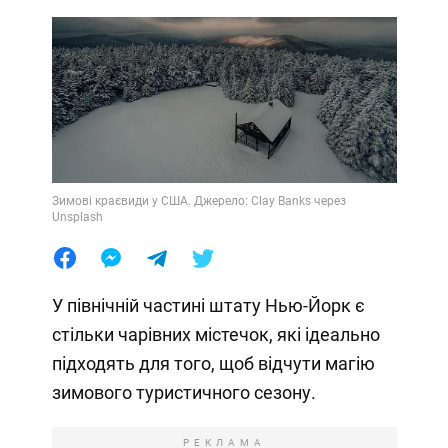
Зимові краєвиди у США. Джерело: Clay Banks через
Unsplash
У північній частині штату Нью-Йорк є
стільки чарівних містечок, які ідеально
підходять для того, щоб відчути магію
зимового туристичного сезону.
РЕКЛАМА