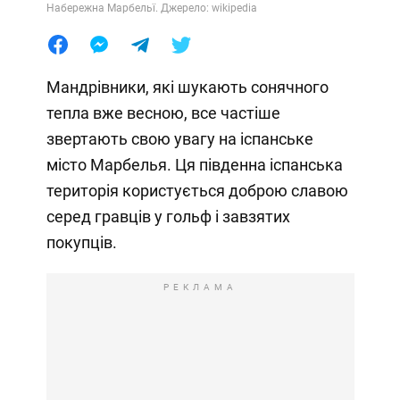
Набережна Марбельї. Джерело: wikipedia
Мандрівники, які шукають сонячного
тепла вже весною, все частіше
звертають свою увагу на іспанське
місто Марбелья. Ця південна іспанська
територія користується доброю славою
серед гравців у гольф і завзятих
покупців.
РЕКЛАМА