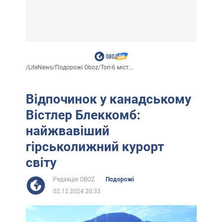
/
LiteNews
/
Подорожі Oboz
/
Топ-6 міст...
Відпочинок у канадському
Вістлер Блеккомб:
найжвавіший
гірськолижний курорт
світу
Редакція OBOZ
Подорожі
02.12.2024 20:33