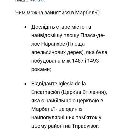
Чим можна зайнятися в Марбельї:
Дослідіть старе місто та
найвідомішу площу Пласа-де-
лос-Наранхос (Площа
апельсинових дерев), яка була
побудована між 1487 і 1493
роками;
Відвідайте Iglesia de la
Encarnación (Церква Втілення),
яка є найбільшою церквою в
Марбельї - це один із
найпопулярніших пам’яток у
цьому районі на Tripadvisor;