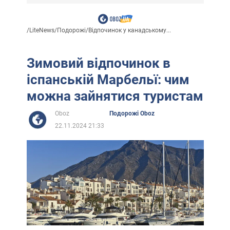
/
LiteNews
/
Подорожі
/
Відпочинок у канадському...
Зимовий відпочинок в
іспанській Марбельї: чим
можна зайнятися туристам
Oboz
Подорожі Oboz
22.11.2024 21:33