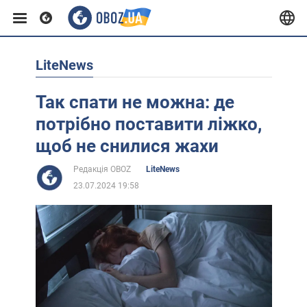
LiteNews
Європа
Так спати не можна: де
США
потрібно поставити ліжко,
щоб не снилися жахи
Азія
Редакція OBOZ
LiteNews
23.07.2024 19:58
Африка
Життя
Лайфхаки