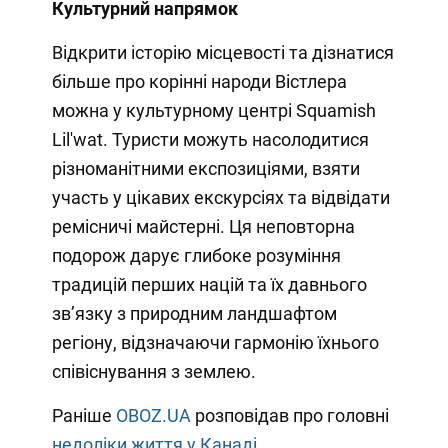
Культурний напрямок
Відкрити історію місцевості та дізнатися
більше про корінні народи Вістлера
можна у культурному центрі Squamish
Lil'wat. Туристи можуть насолодитися
різноманітними експозиціями, взяти
участь у цікавих екскурсіях та відвідати
ремісничі майстерні. Ця неповторна
подорож дарує глибоке розуміння
традицій перших націй та їх давнього
зв’язку з природним ландшафтом
регіону, відзначаючи гармонію їхнього
співіснування з землею.
Раніше
OBOZ.UA
розповідав про головні
недоліки життя у Канаді.