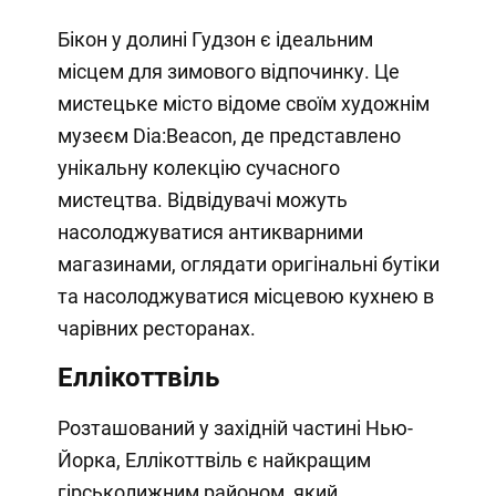
Бікон у долині Гудзон є ідеальним
місцем для зимового відпочинку. Це
мистецьке місто відоме своїм художнім
музеєм Dia:Beacon, де представлено
унікальну колекцію сучасного
мистецтва. Відвідувачі можуть
насолоджуватися антикварними
магазинами, оглядати оригінальні бутіки
та насолоджуватися місцевою кухнею в
чарівних ресторанах.
Еллікоттвіль
Розташований у західній частині Нью-
Йорка, Еллікоттвіль є найкращим
гірськолижним районом, який