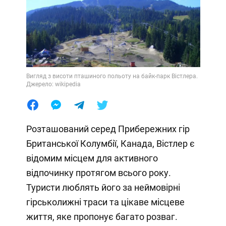
Вигляд з висоти пташиного польоту на байк-парк Вістлера.
Джерело: wikipedia
Розташований серед Прибережних гір
Британської Колумбії, Канада, Вістлер є
відомим місцем для активного
відпочинку протягом всього року.
Туристи люблять його за неймовірні
гірськолижні траси та цікаве місцеве
життя, яке пропонує багато розваг.