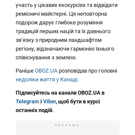
участь у цікавих екскурсіях та відвідати
ремісничі майстерні. Ця неповторна
подорож дарує глибоке розуміння
традицій перших націй та їх давнього
зв’язку з природним ландшафтом
регіону, відзначаючи гармонію їхнього
співіснування з землею.
Раніше
OBOZ.UA
розповідав про головні
недоліки життя у Канаді.
Підписуйтесь на канали OBOZ.UA в
Telegram
і
Viber
, щоб бути в курсі
останніх подій.
РЕКЛАМА