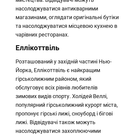
насолоджуватися антикварними
магазинами, оглядати оригінальні бутіки
та насолоджуватися місцевою кухнею в
чарівних ресторанах.
Еллікоттвіль
Розташований у західній частині Нью-
Йорка, Еллікоттвіль є найкращим
гірськолижним районом, який
обслуговує всіх рівнів любителів
зимових видів спорту. Холідей Веллі,
популярний гірськолижний курорт міста,
пропонує гірські лижі, сноуборд і бігові
лижі. Відвідувачі також можуть
насолоджуватися захоплюючими