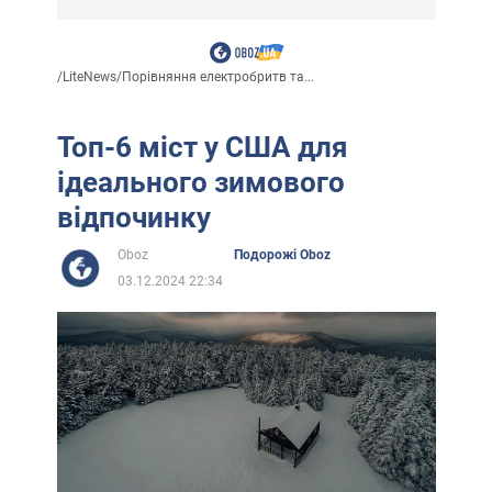
/
LiteNews
/
Порівняння електробритв та...
Топ-6 міст у США для
ідеального зимового
відпочинку
Oboz
Подорожі Oboz
03.12.2024 22:34