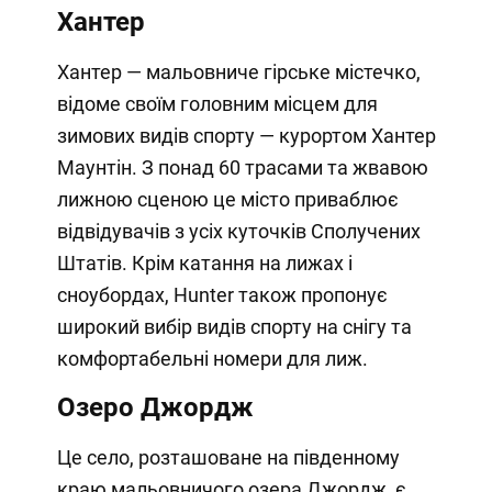
Хантер
Хантер — мальовниче гірське містечко,
відоме своїм головним місцем для
зимових видів спорту — курортом Хантер
Маунтін. З понад 60 трасами та жвавою
лижною сценою це місто приваблює
відвідувачів з усіх куточків Сполучених
Штатів. Крім катання на лижах і
сноубордах, Hunter також пропонує
широкий вибір видів спорту на снігу та
комфортабельні номери для лиж.
Озеро Джордж
Це село, розташоване на південному
краю мальовничого озера Джордж, є