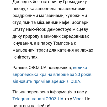
Дослідіть його історичну Громадську
площу, яка заповнена незалежними
роздрібними магазинами, художніми
студіями та місцевими кафе. Зоопарк
штату Нью-Йорк демонструє місцеву
дику природу в зимових середовищах
існування, а в парку Томпсона є
мальовничі траси для катання на лижах
і снігоступах.
Раніше, OBOZ.UA повідомляв,
велика
європейська країна вперше за 20 років
відновить прямі авіарейси зі США.
Тільки перевірена інформація в нас у
Telegram-каналі OBOZ.UA
та у
Viber
. Не
ведіться на фейки!