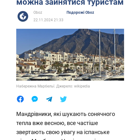
можна зайнятися туристам
Oboz
Подорожі Oboz
22.11.2024 21:33
Набережна Марбельї. Джерело: wikipedia
Мандрівники, які шукають сонячного
тепла вже весною, все частіше
звертають свою увагу на іспанське