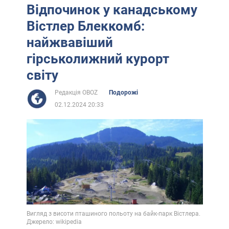
Відпочинок у канадському
Вістлер Блеккомб:
найжвавіший
гірськолижний курорт
світу
Редакція OBOZ
Подорожі
02.12.2024 20:33
Вигляд з висоти пташиного польоту на байк-парк Вістлера.
Джерело: wikipedia