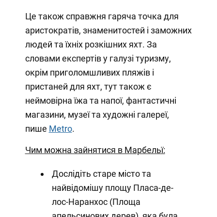
Це також справжня гаряча точка для
аристократів, знаменитостей і заможних
людей та їхніх розкішних яхт. За
словами експертів у галузі туризму,
окрім приголомшливих пляжів і
пристаней для яхт, тут також є
неймовірна їжа та напої, фантастичні
магазини, музеї та художні галереї,
пише
Metro
.
Чим можна зайнятися в Марбельї:
Дослідіть старе місто та
найвідомішу площу Пласа-де-
лос-Наранхос (Площа
апельсинових дерев), яка була