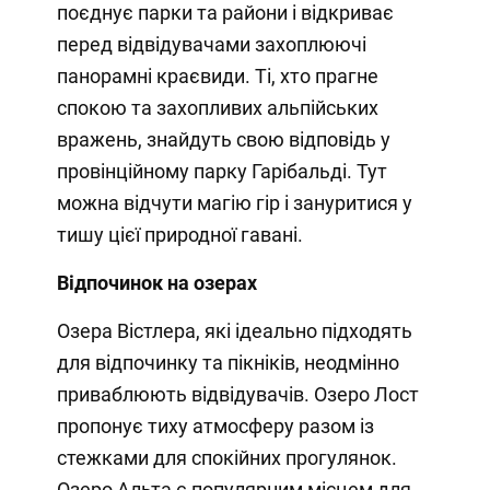
поєднує парки та райони і відкриває
перед відвідувачами захоплюючі
панорамні краєвиди. Ті, хто прагне
спокою та захопливих альпійських
вражень, знайдуть свою відповідь у
провінційному парку Гарібальді. Тут
можна відчути магію гір і зануритися у
тишу цієї природної гавані.
Відпочинок на озерах
Озера Вістлера, які ідеально підходять
для відпочинку та пікніків, неодмінно
приваблюють відвідувачів. Озеро Лост
пропонує тиху атмосферу разом із
стежками для спокійних прогулянок.
Озеро Альта є популярним місцем для