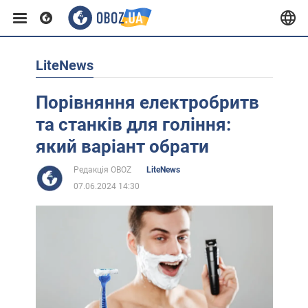
LiteNews
Європа
Порівняння електробритв
США
та станків для гоління:
який варіант обрати
Азія
Редакція OBOZ
LiteNews
07.06.2024 14:30
Африка
Життя
Лайфхаки