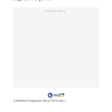
РЕКЛАМА
/
LiteNews
/
Подорожі Oboz
/
Топ-6 міст...