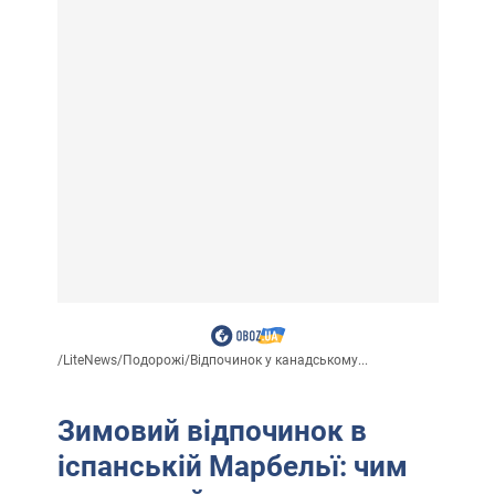
/
LiteNews
/
Подорожі
/
Відпочинок у канадському...
Зимовий відпочинок в
іспанській Марбельї: чим