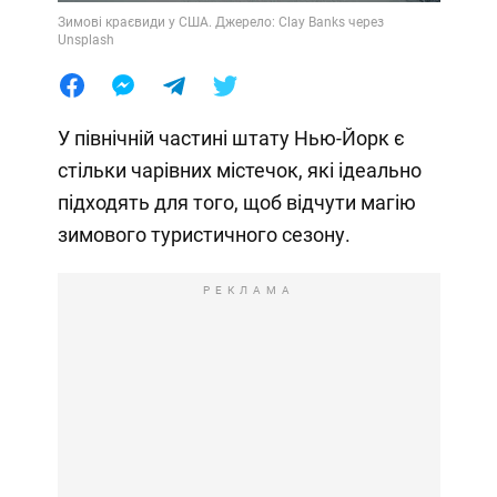
Зимові краєвиди у США. Джерело: Clay Banks через
Unsplash
У північній частині штату Нью-Йорк є
стільки чарівних містечок, які ідеально
підходять для того, щоб відчути магію
зимового туристичного сезону.
РЕКЛАМА