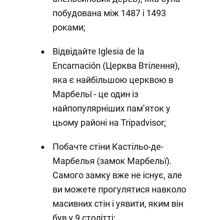
побудована між 1487 і 1493
роками;
Відвідайте Iglesia de la
Encarnación (Церква Втілення),
яка є найбільшою церквою в
Марбельї - це один із
найпопулярніших пам’яток у
цьому районі на Tripadvisor;
Побачте стіни Кастільо-де-
Марбелья (замок Марбельї).
Самого замку вже не існує, але
ви можете прогулятися навколо
масивних стін і уявити, яким він
був у 9 столітті;