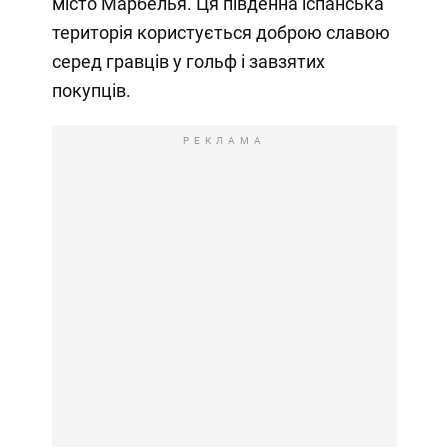
місто Марбелья. Ця південна іспанська
територія користується доброю славою
серед гравців у гольф і завзятих
покупців.
РЕКЛАМА