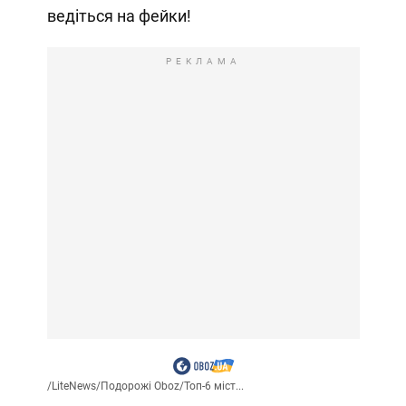
ведіться на фейки!
РЕКЛАМА
/
LiteNews
/
Подорожі Oboz
/
Топ-6 міст...