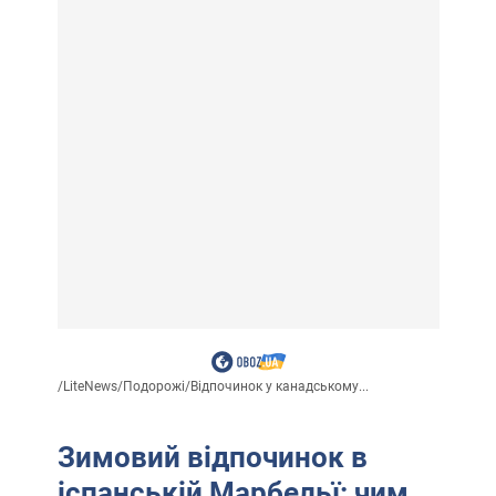
/
LiteNews
/
Подорожі
/
Відпочинок у канадському...
Зимовий відпочинок в
іспанській Марбельї: чим