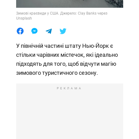
Зимові краєвиди у США. Джерело: Clay Banks через
Unsplash
У північній частині штату Нью-Йорк є
стільки чарівних містечок, які ідеально
підходять для того, щоб відчути магію
зимового туристичного сезону.
РЕКЛАМА