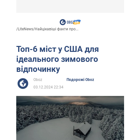
/
LiteNews
/
Найцікавіші факти про...
Топ-6 міст у США для
ідеального зимового
відпочинку
Oboz
Подорожі Oboz
03.12.2024 22:34