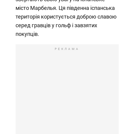
місто Марбелья. Ця південна іспанська
територія користується доброю славою
серед гравців у гольф і завзятих
покупців.
РЕКЛАМА