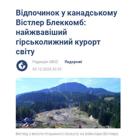
Відпочинок у канадському
Вістлер Блеккомб:
найжвавіший
гірськолижний курорт
світу
Редакція OBOZ
Подорожі
02.12.2024 20:33
Вигляд з висоти пташиного польоту на байк-парк Вістлера.