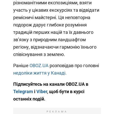
різноманітними експозиціями, взяти
участь у цікавих екскурсіях та відвідати
ремісничі майстерні. Ця неповторна
подорож дарує глибоке розуміння
традицій перших націй та їх давнього
зв’язку з природним ландшафтом
регіону, відзначаючи гармонію їхнього
співіснування з землею.
Раніше
OBOZ.UA
розповідав про головні
недоліки життя у Канаді.
Підписуйтесь на канали OBOZ.UA в
Telegram
і
Viber
, щоб бути в курсі
останніх подій.
РЕКЛАМА