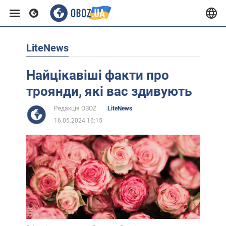
LiteNews
Європа
Найцікавіші факти про
США
троянди, які вас здивують
Редакція OBOZ
LiteNews
Азія
16.05.2024 16:15
Африка
Життя
Лайфхаки