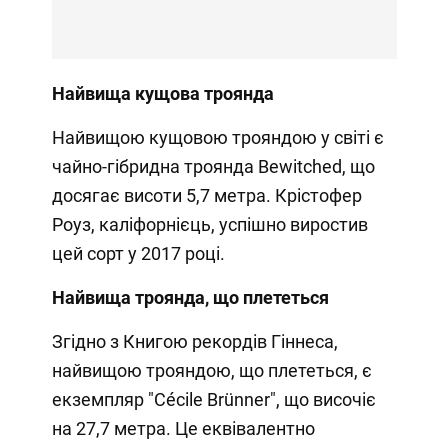
Найвища кущова троянда
Найвищою кущовою трояндою у світі є
чайно-гібридна троянда Bewitched, що
досягає висоти 5,7 метра. Крістофер
Роуз, каліфорнієць, успішно виростив
цей сорт у 2017 році.
Найвища троянда, що плететься
Згідно з Книгою рекордів Гіннеса,
найвищою трояндою, що плететься, є
екземпляр "Cécile Brünner", що височіє
на 27,7 метра. Це еквівалентно