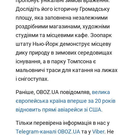
пропонує унікальні зимові враження.
Дослідіть його історичну Громадську
площу, яка заповнена незалежними
роздрібними магазинами, художніми
студіями та місцевими кафе. Зоопарк
штату Нью-Йорк демонструє місцеву
дику природу в зимових середовищах
існування, а в парку Томпсона є
мальовничі траси для катання на лижах
і снігоступах.
Раніше, OBOZ.UA повідомляв,
велика
європейська країна вперше за 20 років
відновить прямі авіарейси зі США.
Тільки перевірена інформація в нас у
Telegram-каналі OBOZ.UA
та у
Viber
. Не