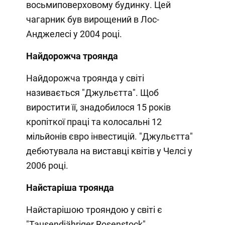
восьмиповерховому будинку. Цей
чагарник був вирощений в Лос-
Анджелесі у 2004 році.
Найдорожча троянда
Найдорожча троянда у світі
називається "Джульєтта". Щоб
виростити її, знадобилося 15 років
кропіткої праці та колосальні 12
мільйонів євро інвестицій. "Джульєтта"
дебютувала на виставці квітів у Челсі у
2006 році.
Найстаріша троянда
Найстарішою трояндою у світі є
"Tausendjähriger Rosenstock"