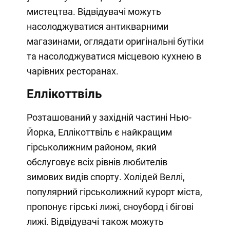
мистецтва. Відвідувачі можуть
насолоджуватися антикварними
магазинами, оглядати оригінальні бутіки
та насолоджуватися місцевою кухнею в
чарівних ресторанах.
Еллікоттвіль
Розташований у західній частині Нью-
Йорка, Еллікоттвіль є найкращим
гірськолижним районом, який
обслуговує всіх рівнів любителів
зимових видів спорту. Холідей Веллі,
популярний гірськолижний курорт міста,
пропонує гірські лижі, сноуборд і бігові
лижі. Відвідувачі також можуть