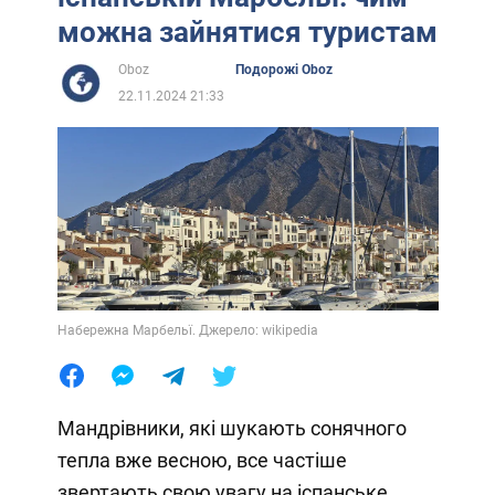
можна зайнятися туристам
Oboz
Подорожі Oboz
22.11.2024 21:33
Набережна Марбельї. Джерело: wikipedia
Мандрівники, які шукають сонячного
тепла вже весною, все частіше
звертають свою увагу на іспанське