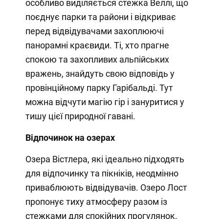
особливо виділяється стежка Веллі, що
поєднує парки та райони і відкриває
перед відвідувачами захоплюючі
панорамні краєвиди. Ті, хто прагне
спокою та захопливих альпійських
вражень, знайдуть свою відповідь у
провінційному парку Гарібальді. Тут
можна відчути магію гір і зануритися у
тишу цієї природної гавані.
Відпочинок на озерах
Озера Вістлера, які ідеально підходять
для відпочинку та пікніків, неодмінно
приваблюють відвідувачів. Озеро Лост
пропонує тиху атмосферу разом із
стежками для спокійних прогулянок.