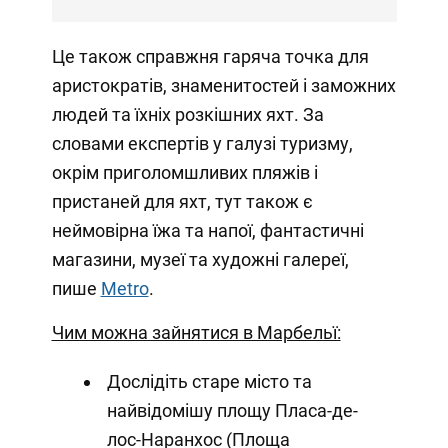
Це також справжня гаряча точка для
аристократів, знаменитостей і заможних
людей та їхніх розкішних яхт. За
словами експертів у галузі туризму,
окрім приголомшливих пляжів і
пристаней для яхт, тут також є
неймовірна їжа та напої, фантастичні
магазини, музеї та художні галереї,
пише
Metro
.
Чим можна зайнятися в Марбельї:
Дослідіть старе місто та
найвідомішу площу Пласа-де-
лос-Наранхос (Площа