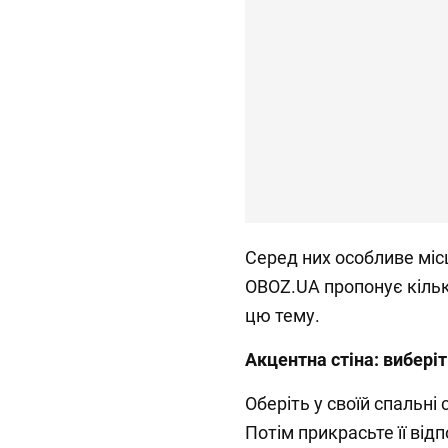
Серед них особливе міс
OBOZ.UA пропонує кіль
цю тему.
Акцентна стіна: вибері
Оберіть у своїй спальні
Потім прикрасьте її ві