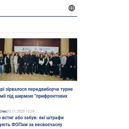
прі зірвалося передвиборче турне
мії під ширмою "прифронтових
25.11.2025 12:29
ство
е встиг або забув: які штрафи
ують ФОПам за несвоєчасну