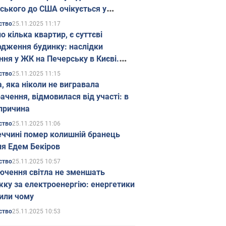
ського до США очікується у
паді
25.11.2025 11:17
ство
о кілька квартир, є суттєві
дження будинку: наслідки
ння у ЖК на Печерську в Києві.
25.11.2025 11:15
ство
а, яка ніколи не вигравала
ачення, відмовилася від участі: в
причина
25.11.2025 11:06
ство
еччині помер колишній бранець
я Едем Бекіров
25.11.2025 10:57
ство
ючення світла не зменшать
жку за електроенергію: енергетики
или чому
25.11.2025 10:53
ство