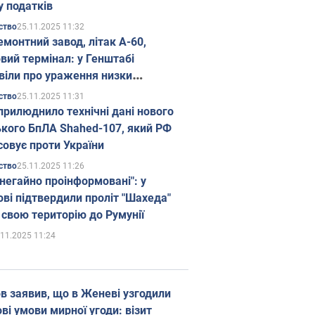
у податків
25.11.2025 11:32
ство
емонтний завод, літак А-60,
вий термінал: у Генштабі
віли про ураження низки
гічних об'єктів Росії
25.11.2025 11:31
ство
прилюднило технічні дані нового
ького БпЛА Shahed-107, який РФ
совує проти України
25.11.2025 11:26
ство
 негайно проінформовані": у
ві підтвердили проліт "Шахеда"
 свою територію до Румунії
.11.2025 11:24
в заявив, що в Женеві узгодили
і умови мирної угоди: візит