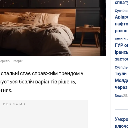
сплат
Суспіль
Авіар
нафто
розпо
страте
Суспіль
ГУР о
іранс
засто
ерело: Freepik
Суспіль
спальні стає справжнім трендом у
"Були
Молдо
нується безліч варіантів рішень,
через
тних.
25
News
РЕКЛАМА
Умєро
ключов