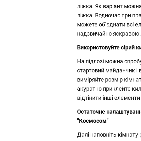
ліжка. Як варіант можна
ліжка. Водночас при пр
можете об’єднати всі ел
надзвичайно яскравою.
Використовуйте сірий к
На підлозі можна спроб
стартовий майданчик і 
виміряйте розмір кімна
акуратно приклейте кил
відтінити інші елементи
Остаточне налаштування
"Космосом"
Далі наповніть кімнату