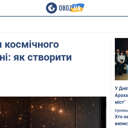
я космічного
ні: як створити
У Дні
Араха
міст"
Суспіль
Хто н
випис