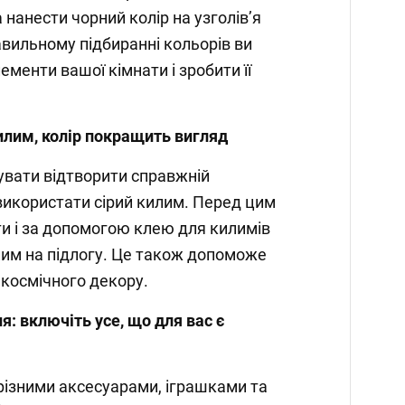
 нанести чорний колір на узголів’я
авильному підбиранні кольорів ви
ементи вашої кімнати і зробити її
илим, колір покращить вигляд
увати відтворити справжній
використати сірий килим. Перед цим
ти і за допомогою клею для килимів
им на підлогу. Це також допоможе
 космічного декору.
: включіть усе, що для вас є
 різними аксесуарами, іграшками та