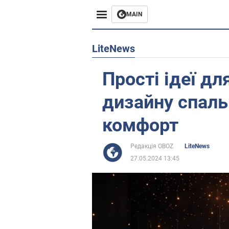
MAIN
Європа
LiteNews
США
Прості ідеї дл
Азія
дизайну спаль
Африка
комфорт
Життя
Редакція OBOZ
LiteNews
27.05.2024 13:45
Лайфхаки