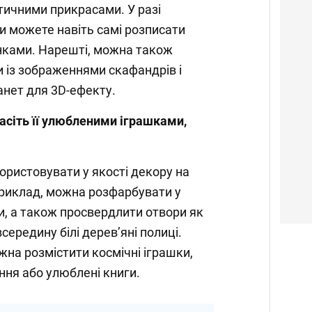
тичними прикрасами. У разі
ви можете навіть самі розписати
нками. Нарешті, можна також
и із зображеннями скафандрів і
анет для 3D-ефекту.
асіть її улюбленими іграшками,
ристовувати у якості декору на
приклад, можна розфарбувати у
ти, а також просвердлити отвори як
середину білі дерев’яні полиці.
на розмістити космічні іграшки,
ня або улюблені книги.