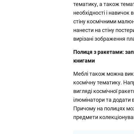
тематику, а також тема
необхідності і навичок 
стіну космічними малю
нанести на стіну постер
вирізані зображення пл
Полиця з ракетами: зап
книгами
Меблі також можна вико
космічну тематику. На
вигляді космічної раке
ілюмінатори та додати в
Причому на полицях мож
предмети колекціонуван