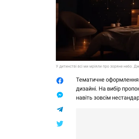
У дитинстві всі ми мріяли про зоряне небо. Дж
Тематичне оформлення 
дизайні. На вибір пропо
навіть зовсім нестандар