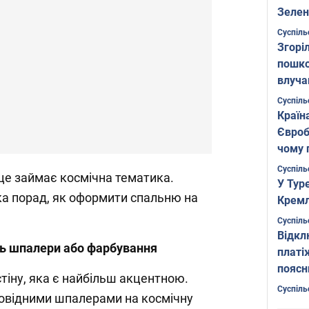
Зелен
листо
Суспіль
Згоріл
пошко
влуча
Фото
Суспіль
Країн
Євроб
чому 
Суспіль
це займає космічна тематика.
У Тур
ка порад, як оформити спальню на
Кремл
Суспіль
Відкл
ть шпалери або фарбування
платі
поясн
 стіну, яка є найбільш акцентною.
Суспіль
дповідними шпалерами на космічну