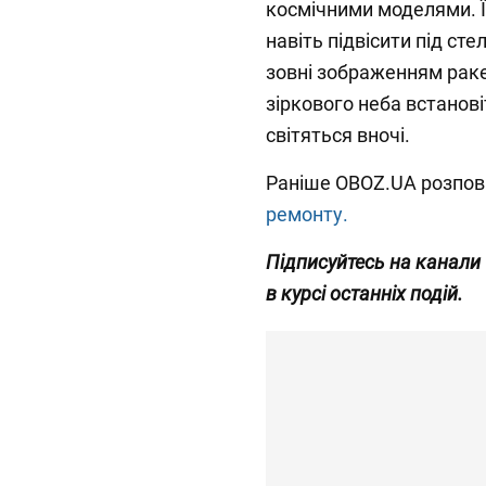
космічними моделями. Ї
навіть підвісити під ст
зовні зображенням ракет
зіркового неба встанові
світяться вночі.
Раніше OBOZ.UA розпов
ремонту.
Підписуйтесь на канали
в курсі останніх подій.