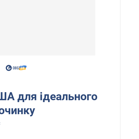
США для ідеального
очинку
z