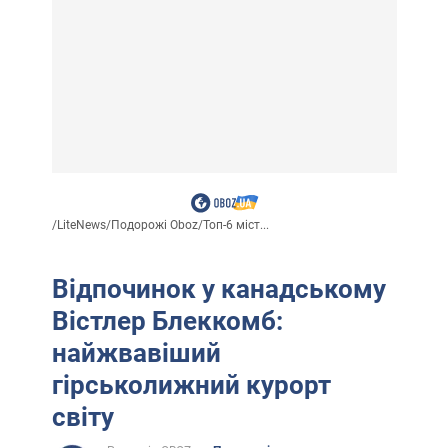
/
LiteNews
/
Подорожі Oboz
/
Топ-6 міст...
Відпочинок у канадському
Вістлер Блеккомб:
найжвавіший
гірськолижний курорт
світу