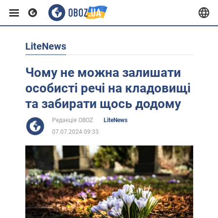
LiteNews
Європа
Чому не можна залишати
США
особисті речі на кладовищі
та забирати щось додому
Азія
Редакція OBOZ
LiteNews
07.07.2024 09:33
Африка
Життя
Лайфхаки