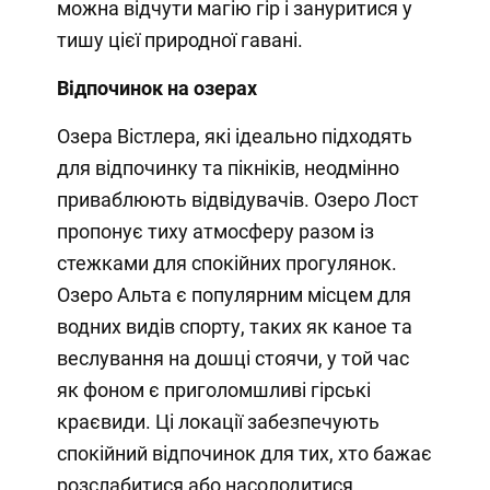
можна відчути магію гір і зануритися у
тишу цієї природної гавані.
Відпочинок на озерах
Озера Вістлера, які ідеально підходять
для відпочинку та пікніків, неодмінно
приваблюють відвідувачів. Озеро Лост
пропонує тиху атмосферу разом із
стежками для спокійних прогулянок.
Озеро Альта є популярним місцем для
водних видів спорту, таких як каное та
веслування на дошці стоячи, у той час
як фоном є приголомшливі гірські
краєвиди. Ці локації забезпечують
спокійний відпочинок для тих, хто бажає
розслабитися або насолодитися