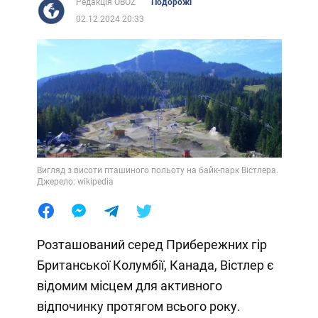
Редакція OBOZ
Подорожі
02.12.2024 20:33
Вигляд з висоти пташиного польоту на байк-парк Вістлера.
Джерело: wikipedia
Розташований серед Прибережних гір
Британської Колумбії, Канада, Вістлер є
відомим місцем для активного
відпочинку протягом всього року.