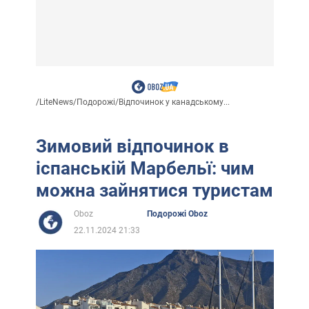
/
LiteNews
/
Подорожі
/
Відпочинок у канадському...
Зимовий відпочинок в
іспанській Марбельї: чим
можна зайнятися туристам
Oboz
Подорожі Oboz
22.11.2024 21:33