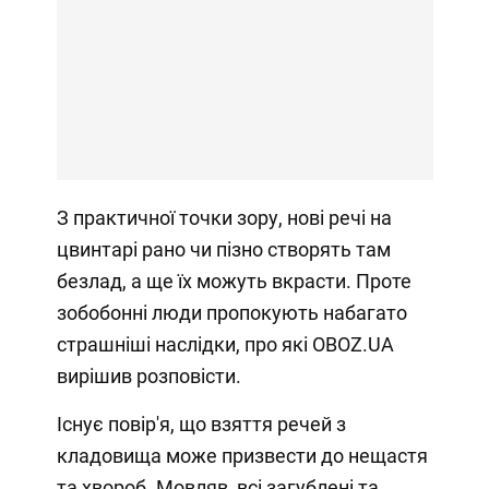
З практичної точки зору, нові речі на
цвинтарі рано чи пізно створять там
безлад, а ще їх можуть вкрасти. Проте
зобобонні люди пропокують набагато
страшніші наслідки, про які OBOZ.UA
вирішив розповісти.
Існує повір'я, що взяття речей з
кладовища може призвести до нещастя
та хвороб. Мовляв, всі загублені та