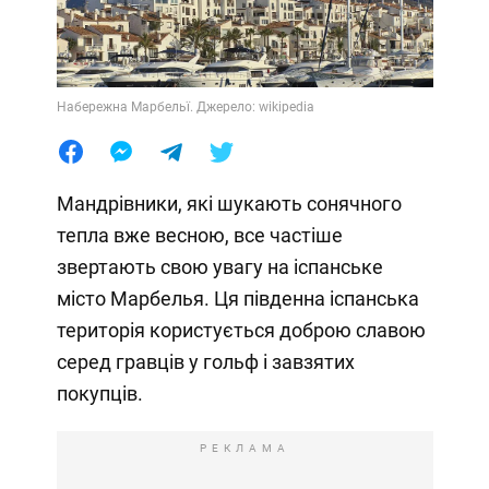
Набережна Марбельї. Джерело: wikipedia
Мандрівники, які шукають сонячного
тепла вже весною, все частіше
звертають свою увагу на іспанське
місто Марбелья. Ця південна іспанська
територія користується доброю славою
серед гравців у гольф і завзятих
покупців.
РЕКЛАМА