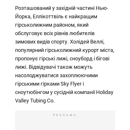
Розташований у західній частині Нью-
Йорка, Еллікоттвіль є найкращим
гірськолижним районом, який
обслуговує всіх рівнів любителів
зимових видів спорту. Холідей Веллі,
популярний гірськолижний курорт міста,
пропонує гірські лижі, сноуборд і бігові
лижі. Відвідувачі також можуть
насолоджуватися захоплюючими
гірськими гірками Sky Flyer і
сноутюбінгом у сусідній компанії Holiday
Valley Tubing Co.
РЕКЛАМА