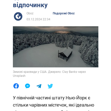
відпочинку
Oboz
Подорожі Oboz
03.12.2024 22:34
Зимові краєвиди у США. Джерело: Clay Banks через
Unsplash
У північній частині штату Нью-Йорк є
стільки чарівних містечок, які ідеально