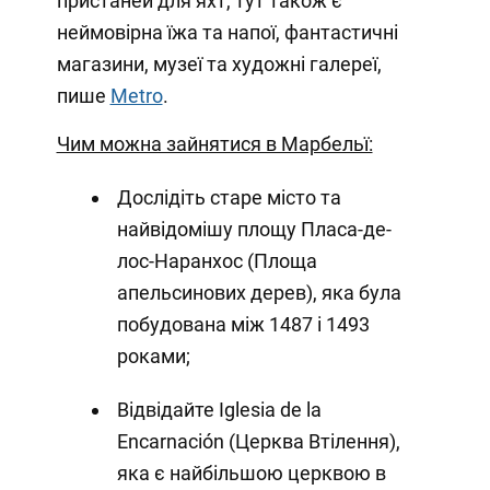
пристаней для яхт, тут також є
неймовірна їжа та напої, фантастичні
магазини, музеї та художні галереї,
пише
Metro
.
Чим можна зайнятися в Марбельї:
Дослідіть старе місто та
найвідомішу площу Пласа-де-
лос-Наранхос (Площа
апельсинових дерев), яка була
побудована між 1487 і 1493
роками;
Відвідайте Iglesia de la
Encarnación (Церква Втілення),
яка є найбільшою церквою в