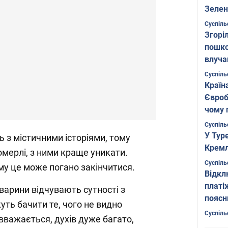
Зелен
листо
Суспіль
Згоріл
пошко
влуча
Фото
Суспіль
Країн
Євроб
чому 
Суспіль
У Тур
ь з містичними історіями, тому
Кремл
омерлі, з ними краще уникати.
Суспіль
му це може погано закінчитися.
Відкл
платі
варини відчувають сутності з
поясн
жуть бачити те, чого не видно
Суспіль
к вважається, духів дуже багато,