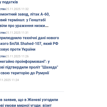
у податків
25.11.2025 11:32
ство
емонтний завод, літак А-60,
вий термінал: у Генштабі
віли про ураження низки
гічних об'єктів Росії
25.11.2025 11:31
ство
прилюднило технічні дані нового
ького БпЛА Shahed-107, який РФ
совує проти України
25.11.2025 11:26
ство
 негайно проінформовані": у
ві підтвердили проліт "Шахеда"
 свою територію до Румунії
.11.2025 11:24
в заявив, що в Женеві узгодили
і умови мирної угоди: візит