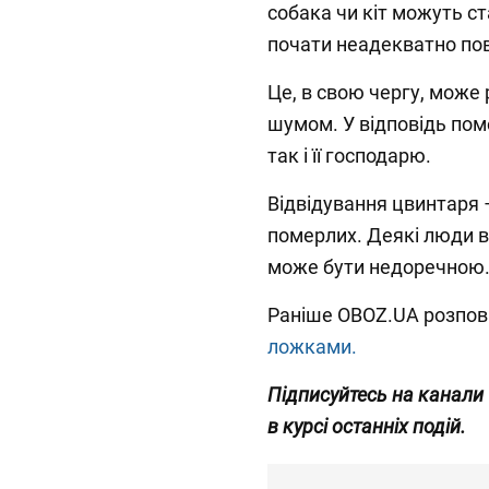
собака чи кіт можуть с
почати неадекватно по
Це, в свою чергу, може 
шумом. У відповідь пом
так і її господарю.
Відвідування цвинтаря
померлих. Деякі люди 
може бути недоречною
Раніше OBOZ.UA розпов
ложками.
Підписуйтесь
на канали
в курсі останніх подій.