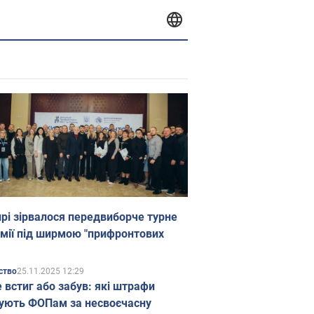
прі зірвалося передвиборче турне
мії під ширмою "прифронтових
25.11.2025 12:29
ство
е встиг або забув: які штрафи
ують ФОПам за несвоєчасну