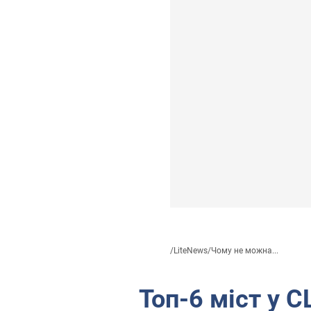
/
LiteNews
/
Чому не можна...
Топ-6 міст у 