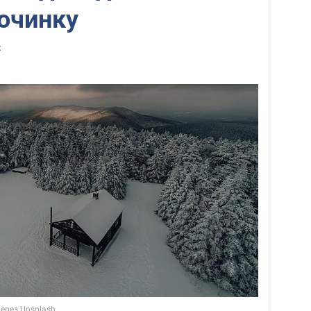
очинку
z
через Unsplash