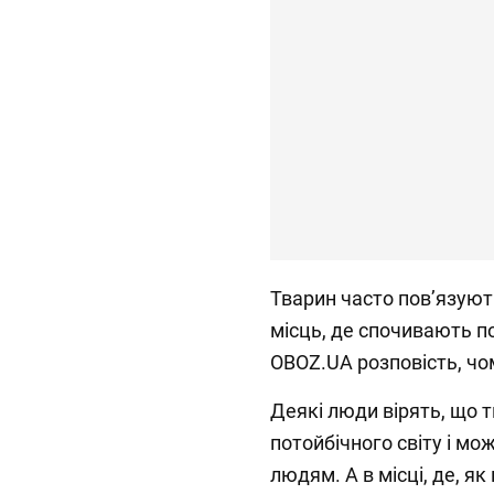
Тварин часто повʼязуют
місць, де спочивають п
OBOZ.UA розповість, чо
Деякі люди вірять, що т
потойбічного світу і мо
людям. А в місці, де, я