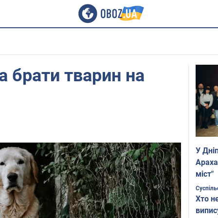
 брати тварин на
У Дні
Араха
міст"
Суспіль
Хто н
випис