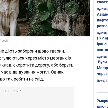
сплат
Суспіль
Авіар
нафто
розпо
страте
Суспіль
ГУР о
reepik
іранс
засто
 не діють заборони щодо тварин,
Суспіль
рогулюються через місто мертвих із
"Були
клад, скоротити дорогу, або беруть
Молдо
д час відвідування могил. Однак
через
що так робити не слід.
25
News
РЕКЛАМА
Умєро
ключов