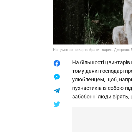
На цвинтар не варто брати тварин. Джерело: F
На більшості цвинтарів
тому деякі господарі п
улюбленцем, щоб, напри
пухнастиків із собою пі
забобонні люди вірять, 