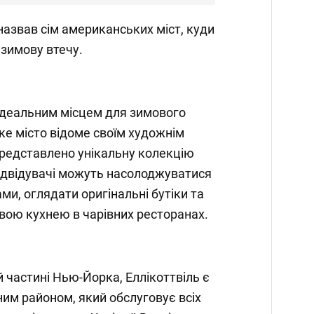
азвав сім американських міст, куди
зимову втечу.
є ідеальним місцем для зимового
ке місто відоме своїм художнім
представлено унікальну колекцію
ідвідувачі можуть насолоджуватися
и, оглядати оригінальні бутіки та
вою кухнею в чарівних ресторанах.
 частині Нью-Йорка, Еллікоттвіль є
им районом, який обслуговує всіх