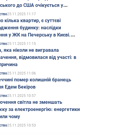
ського до США очікується у
паді
25.11.2025 11:17
ство
о кілька квартир, є суттєві
дження будинку: наслідки
ння у ЖК на Печерську в Києві.
25.11.2025 11:15
ство
а, яка ніколи не вигравала
ачення, відмовилася від участі: в
причина
25.11.2025 11:06
ство
еччині помер колишній бранець
я Едем Бекіров
25.11.2025 10:57
ство
ючення світла не зменшать
жку за електроенергію: енергетики
или чому
25.11.2025 10:53
ство