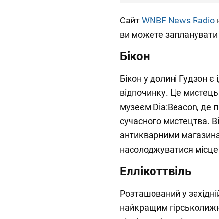
Сайт
WNBF News Radio
н
ви можете запланувати 
Бікон
Бікон у долині Гудзон 
відпочинку. Це мистець
музеєм Dia:Beacon, де 
сучасного мистецтва. В
антикварними магазинам
насолоджуватися місце
Еллікоттвіль
Розташований у західній
найкращим гірськолижн