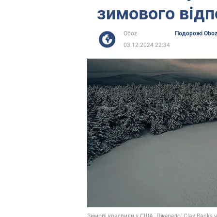
зимового відп
Oboz
Подорожі Obo
03.12.2024 22:34
Зимові краєвиди у США. Джерело: Clay Banks 