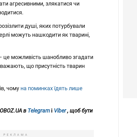
тати агресивними, злякатися чи
водитися.
розізлити душі, яких потурбували
ерлі можуть нашкодити як тварині,
 – це можливість шанобливо згадати
вважають, що присутність тварин
.
ів, чому
на поминках їдять лише
 OBOZ.UA в
Telegram
і
Viber
, щоб бути
РЕКЛАМА