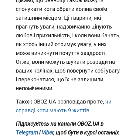
Цікаво, що ревнощі також можуть
спонукати кота обрати коліна своїм
затишним місцем. Ці тварини, які
прагнуть уваги, надзвичайно цінують
любов і прихильність, і коли вони бачать,
як хтось інший отримує увагу, у них
може виникнути почуття заздрості.
Отже, вони можуть шукати розради на
ваших колінах, щоб повернути собі увагу
і переконатися, що їх не залишили
непоміченими.
Також OBOZ.UA розповідав про те,
чи
справді коти мають 9 життів.
Підписуйтесь на канали OBOZ.UA в
Telegram
і
Viber
, щоб бути в курсі останніх