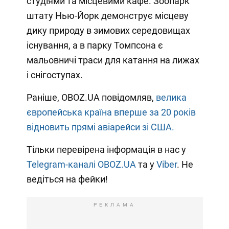
студіями та місцевими кафе. Зоопарк
штату Нью-Йорк демонструє місцеву
дику природу в зимових середовищах
існування, а в парку Томпсона є
мальовничі траси для катання на лижах
і снігоступах.
Раніше, OBOZ.UA повідомляв,
велика
європейська країна вперше за 20 років
відновить прямі авіарейси зі США.
Тільки перевірена інформація в нас у
Telegram-каналі OBOZ.UA
та у
Viber
. Не
ведіться на фейки!
РЕКЛАМА