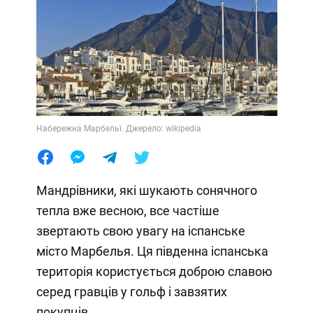
Набережна Марбельї. Джерело: wikipedia
Мандрівники, які шукають сонячного
тепла вже весною, все частіше
звертають свою увагу на іспанське
місто Марбелья. Ця південна іспанська
територія користується доброю славою
серед гравців у гольф і завзятих
покупців.