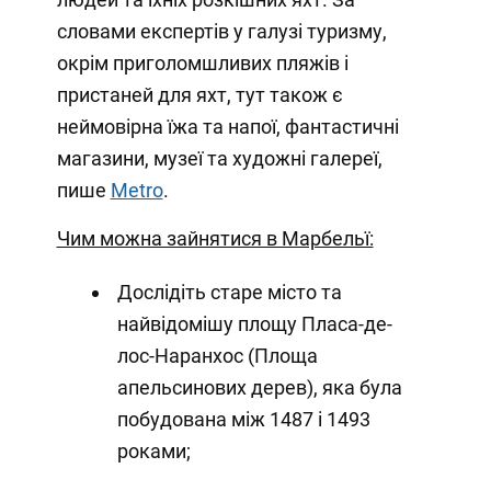
словами експертів у галузі туризму,
окрім приголомшливих пляжів і
пристаней для яхт, тут також є
неймовірна їжа та напої, фантастичні
магазини, музеї та художні галереї,
пише
Metro
.
Чим можна зайнятися в Марбельї:
Дослідіть старе місто та
найвідомішу площу Пласа-де-
лос-Наранхос (Площа
апельсинових дерев), яка була
побудована між 1487 і 1493
роками;