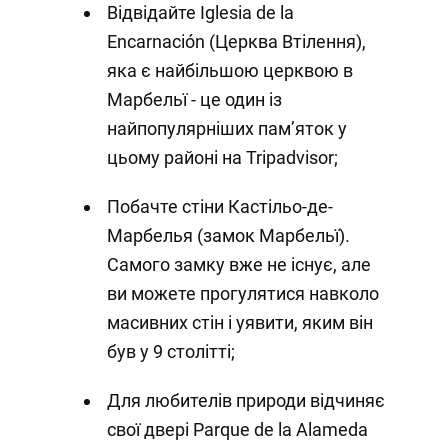
Відвідайте Iglesia de la
Encarnación (Церква Втілення),
яка є найбільшою церквою в
Марбельї - це один із
найпопулярніших пам’яток у
цьому районі на Tripadvisor;
Побачте стіни Кастільо-де-
Марбелья (замок Марбельї).
Самого замку вже не існує, але
ви можете прогулятися навколо
масивних стін і уявити, яким він
був у 9 столітті;
Для любителів природи відчиняє
свої двері Parque de la Alameda