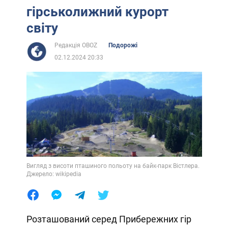
гірськолижний курорт
світу
Редакція OBOZ
Подорожі
02.12.2024 20:33
Вигляд з висоти пташиного польоту на байк-парк Вістлера.
Джерело: wikipedia
Розташований серед Прибережних гір