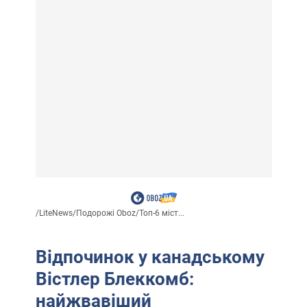
/
LiteNews
/
Подорожі Oboz
/
Топ-6 міст...
Відпочинок у канадському
Вістлер Блеккомб:
найжвавіший