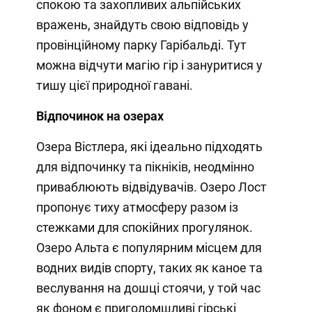
спокою та захопливих альпійських
вражень, знайдуть свою відповідь у
провінційному парку Гарібальді. Тут
можна відчути магію гір і зануритися у
тишу цієї природної гавані.
Відпочинок на озерах
Озера Вістлера, які ідеально підходять
для відпочинку та пікніків, неодмінно
приваблюють відвідувачів. Озеро Лост
пропонує тиху атмосферу разом із
стежками для спокійних прогулянок.
Озеро Альта є популярним місцем для
водних видів спорту, таких як каное та
веслування на дошці стоячи, у той час
як фоном є приголомшливі гірські