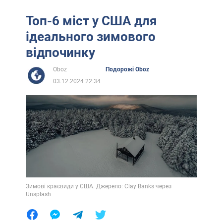
Топ-6 міст у США для
ідеального зимового
відпочинку
Oboz
Подорожі Oboz
03.12.2024 22:34
Зимові краєвиди у США. Джерело: Clay Banks через
Unsplash