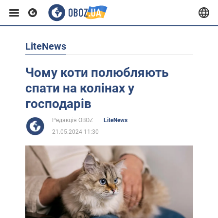
LiteNews
Європа
Чому коти полюбляють
США
спати на колінах у
господарів
Азія
Редакція OBOZ
LiteNews
21.05.2024 11:30
Африка
Життя
Лайфхаки