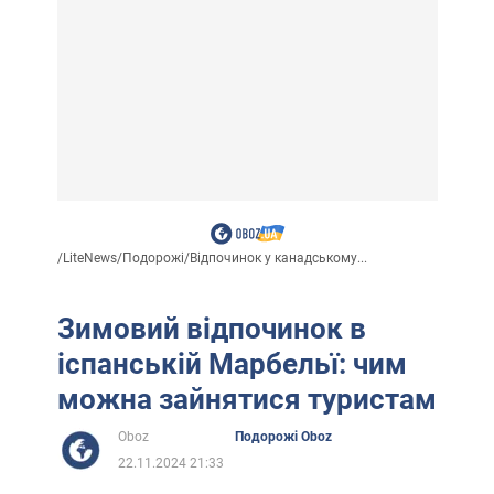
/
LiteNews
/
Подорожі
/
Відпочинок у канадському...
Зимовий відпочинок в
іспанській Марбельї: чим
можна зайнятися туристам
Oboz
Подорожі Oboz
22.11.2024 21:33