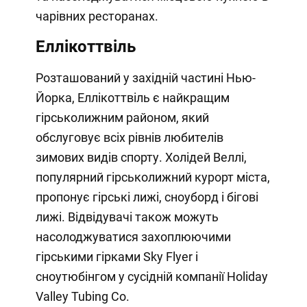
чарівних ресторанах.
Еллікоттвіль
Розташований у західній частині Нью-
Йорка, Еллікоттвіль є найкращим
гірськолижним районом, який
обслуговує всіх рівнів любителів
зимових видів спорту. Холідей Веллі,
популярний гірськолижний курорт міста,
пропонує гірські лижі, сноуборд і бігові
лижі. Відвідувачі також можуть
насолоджуватися захоплюючими
гірськими гірками Sky Flyer і
сноутюбінгом у сусідній компанії Holiday
Valley Tubing Co.