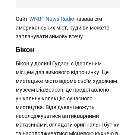
Сайт
WNBF News Radio
назвав сім
американських міст, куди ви можете
запланувати зимову втечу.
Бікон
Бікон у долині Гудзон є ідеальним
місцем для зимового відпочинку. Це
мистецьке місто відоме своїм художнім
музеєм Dia:Beacon, де представлено
унікальну колекцію сучасного
мистецтва. Відвідувачі можуть
насолоджуватися антикварними
магазинами, оглядати оригінальні бутіки
та насолоджуватися місцевою кухнею в