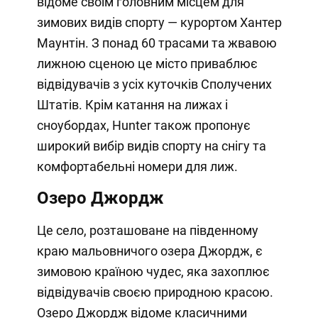
відоме своїм головним місцем для
зимових видів спорту — курортом Хантер
Маунтін. З понад 60 трасами та жвавою
лижною сценою це місто приваблює
відвідувачів з усіх куточків Сполучених
Штатів. Крім катання на лижах і
сноубордах, Hunter також пропонує
широкий вибір видів спорту на снігу та
комфортабельні номери для лиж.
Озеро Джордж
Це село, розташоване на південному
краю мальовничого озера Джордж, є
зимовою країною чудес, яка захоплює
відвідувачів своєю природною красою.
Озеро Джордж відоме класичними