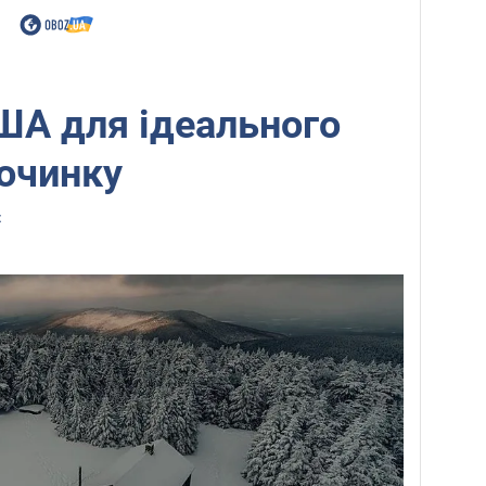
США для ідеального
очинку
z