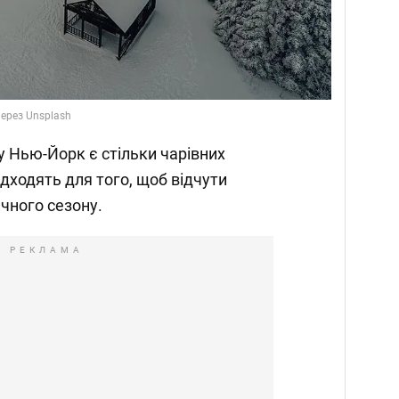
через Unsplash
ту Нью-Йорк є стільки чарівних
підходять для того, щоб відчути
чного сезону.
РЕКЛАМА