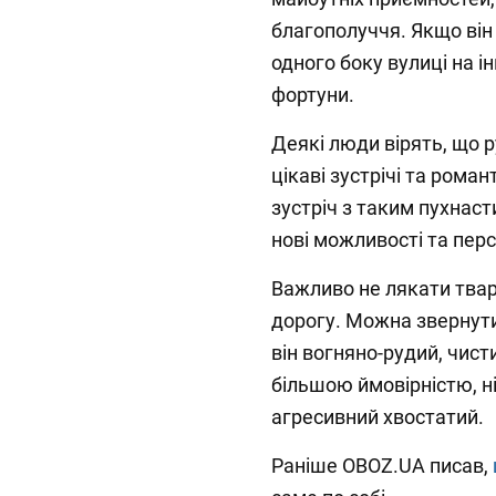
благополуччя. Якщо він 
одного боку вулиці на 
фортуни.
Деякі люди вірять, що р
цікаві зустрічі та рома
зустріч з таким пухнаст
нові можливості та пер
Важливо не лякати твар
дорогу. Можна звернути
він вогняно-рудий, чист
більшою ймовірністю, н
агресивний хвостатий.
Раніше OBOZ.UA писав,