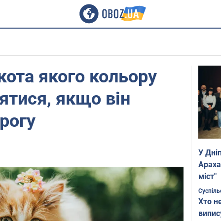
кота якого кольору
ятися, якщо він
рогу
У Дні
Араха
міст"
Суспіль
Хто н
випис