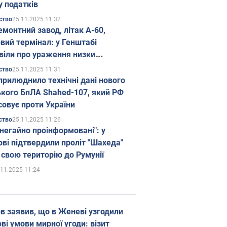
у податків
25.11.2025 11:32
ство
емонтний завод, літак А-60,
вий термінал: у Генштабі
віли про ураження низки
гічних об'єктів Росії
25.11.2025 11:31
ство
прилюднило технічні дані нового
ького БпЛА Shahed-107, який РФ
совує проти України
25.11.2025 11:26
ство
 негайно проінформовані": у
ві підтвердили проліт "Шахеда"
 свою територію до Румунії
.11.2025 11:24
в заявив, що в Женеві узгодили
і умови мирної угоди: візит