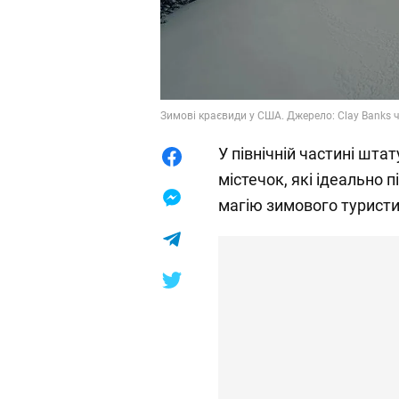
Зимові краєвиди у США. Джерело: Clay Banks 
У північній частині шта
містечок, які ідеально 
магію зимового туристи