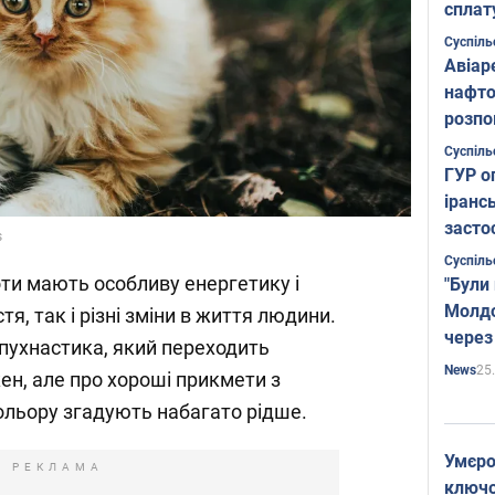
сплат
Суспіль
Авіар
нафто
розпо
страте
Суспіль
ГУР о
іранс
засто
s
Суспіль
оти мають особливу енергетику і
"Були
Молдо
я, так і різні зміни в життя людини.
через
пухнастика, який переходить
25
News
ен, але про хороші прикмети з
ольору згадують набагато рідше.
Умєро
РЕКЛАМА
ключов