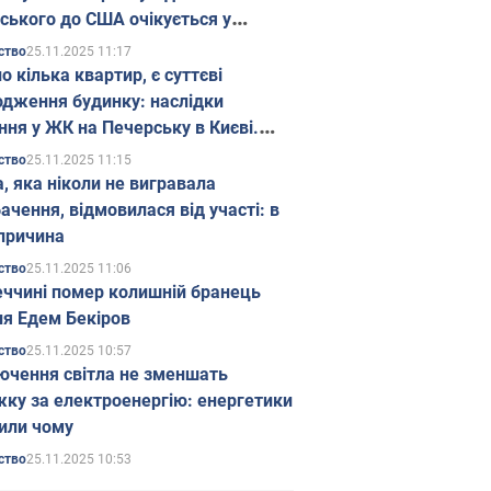
ського до США очікується у
паді
25.11.2025 11:17
ство
о кілька квартир, є суттєві
дження будинку: наслідки
ння у ЖК на Печерську в Києві.
25.11.2025 11:15
ство
а, яка ніколи не вигравала
ачення, відмовилася від участі: в
причина
25.11.2025 11:06
ство
еччині помер колишній бранець
я Едем Бекіров
25.11.2025 10:57
ство
ючення світла не зменшать
жку за електроенергію: енергетики
или чому
25.11.2025 10:53
ство