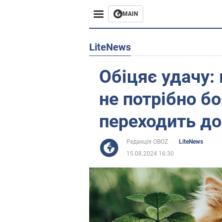
MAIN
Європа
LiteNews
США
Обіцяє удачу: 
Азія
не потрібно бо
Африка
переходить до
Життя
Редакція OBOZ
LiteNews
15.08.2024 16:30
Лайфхаки