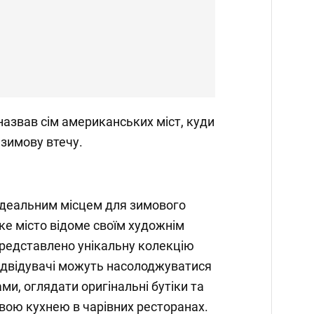
азвав сім американських міст, куди
зимову втечу.
є ідеальним місцем для зимового
ке місто відоме своїм художнім
представлено унікальну колекцію
ідвідувачі можуть насолоджуватися
и, оглядати оригінальні бутіки та
вою кухнею в чарівних ресторанах.