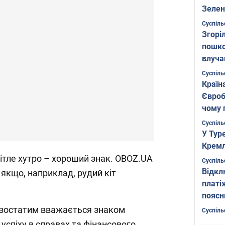
Зелен
листо
Суспіль
Згоріл
пошко
влуча
Фото
Суспіль
Країн
Євроб
чому 
Суспіль
У Тур
Кремл
вітле хутро – хороший знак. OBOZ.UA
Суспіль
Відкл
 якщо, наприклад, рудий кіт
платі
поясн
 хвостатим вважається знаком
Суспіль
успіху в справах та фінансового