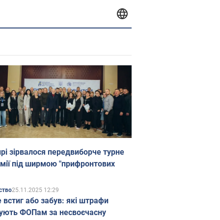
прі зірвалося передвиборче турне
мії під ширмою "прифронтових
25.11.2025 12:29
ство
е встиг або забув: які штрафи
ують ФОПам за несвоєчасну