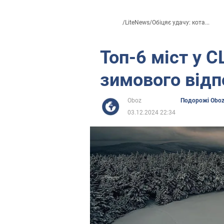
/
LiteNews
/
Обіцяє удачу: кота...
Топ-6 міст у 
зимового відп
Oboz
Подорожі Obo
03.12.2024 22:34