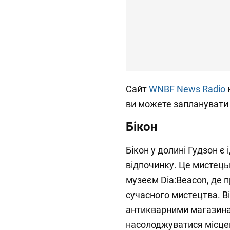
Сайт
WNBF News Radio
н
ви можете запланувати 
Бікон
Бікон у долині Гудзон 
відпочинку. Це мистець
музеєм Dia:Beacon, де 
сучасного мистецтва. В
антикварними магазинам
насолоджуватися місце