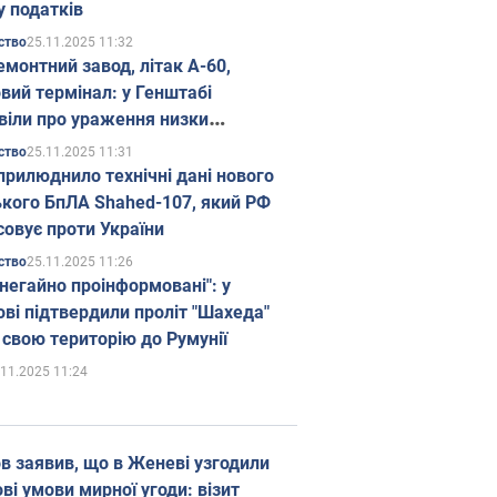
у податків
25.11.2025 11:32
ство
емонтний завод, літак А-60,
вий термінал: у Генштабі
віли про ураження низки
гічних об'єктів Росії
25.11.2025 11:31
ство
прилюднило технічні дані нового
ького БпЛА Shahed-107, який РФ
совує проти України
25.11.2025 11:26
ство
 негайно проінформовані": у
ві підтвердили проліт "Шахеда"
 свою територію до Румунії
.11.2025 11:24
в заявив, що в Женеві узгодили
і умови мирної угоди: візит