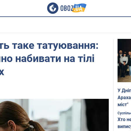
іть таке татуювання:
но набивати на тілі
х
У Дні
Араха
міст"
Суспіль
Хто н
випис