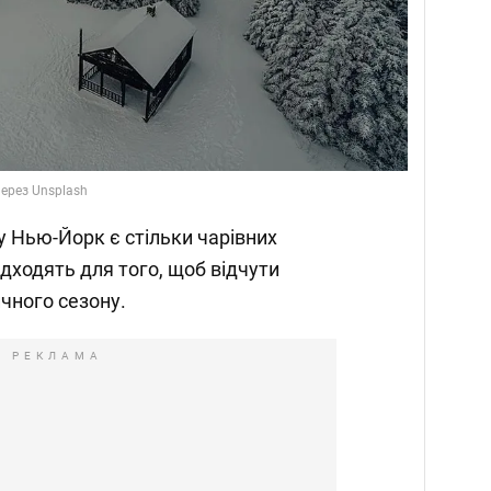
через Unsplash
ту Нью-Йорк є стільки чарівних
підходять для того, щоб відчути
чного сезону.
РЕКЛАМА