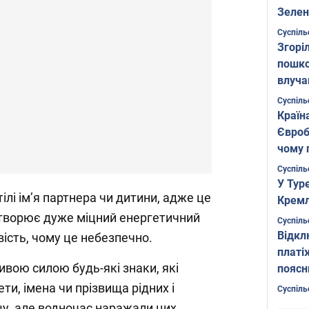
Зелен
листо
Суспіль
Згоріл
пошко
влуча
Фото
Суспіль
Країн
Євроб
чому 
Суспіль
У Тур
тілі імʼя партнера чи дитини, адже це
Кремл
створює дуже міцний енергетичний
Суспіль
Відкл
вість, чому це небезпечно.
платі
ивою силою будь-які знаки, які
поясн
ти, імена чи прізвища рідних і
Суспіль
шу, але водночас наражали цих