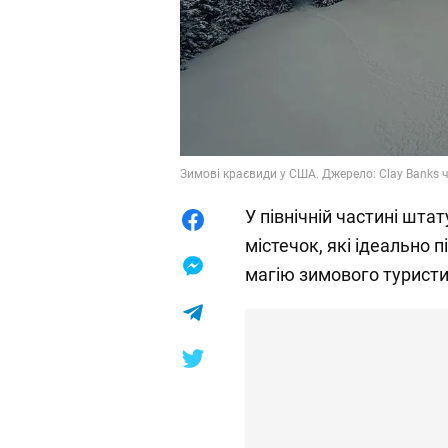
Зимові краєвиди у США. Джерело: Clay Banks 
У північній частині шта
містечок, які ідеально 
магію зимового туристи