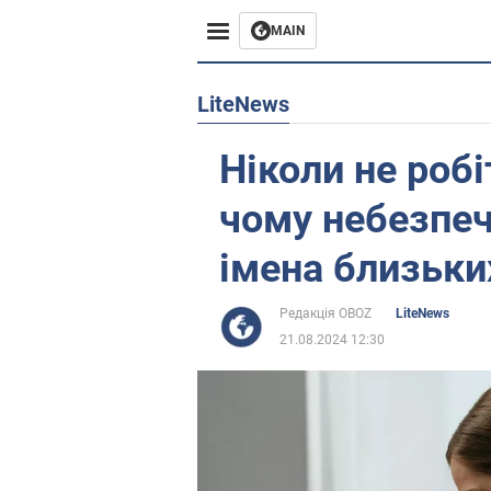
MAIN
Європа
LiteNews
США
Ніколи не роб
Азія
чому небезпеч
Африка
імена близьки
Життя
Редакція OBOZ
LiteNews
21.08.2024 12:30
Лайфхаки