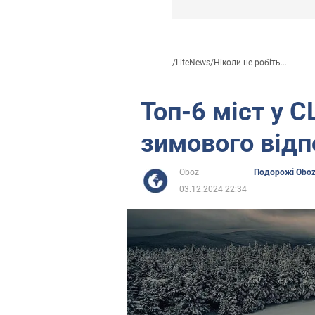
/
LiteNews
/
Ніколи не робіть...
Топ-6 міст у 
зимового відп
Oboz
Подорожі Obo
03.12.2024 22:34