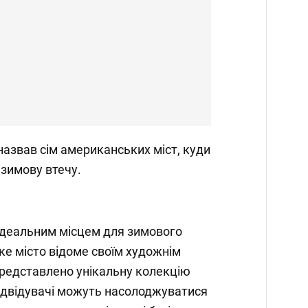
азвав сім американських міст, куди
зимову втечу.
є ідеальним місцем для зимового
ке місто відоме своїм художнім
представлено унікальну колекцію
ідвідувачі можуть насолоджуватися