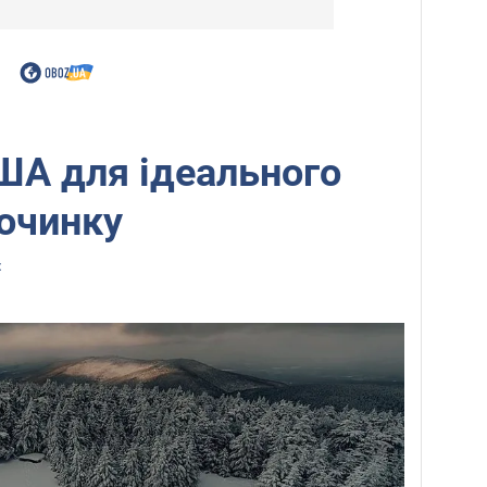
США для ідеального
очинку
z