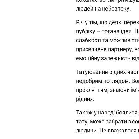
людей на небезпеку.
Річ у тім, що деякі пере
публіку – погана ідея.
слабкості та можливіст
присвячене партнеру, 
емоційну залежність ві
Татуювання рідних част
недобрим поглядом. Во
прокляттям, знаючи імʼя
рідних.
Також у народі боялися
тату, може забрати з со
людини. Це вважалося