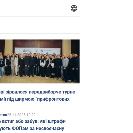
прі зірвалося передвиборче турне
мії під ширмою "прифронтових
25.11.2025 12:29
ство
е встиг або забув: які штрафи
ують ФОПам за несвоєчасну