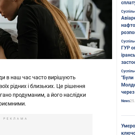
сплат
Суспіль
Авіар
нафто
розпо
страте
Суспіль
ГУР о
іранс
засто
Суспіль
ди в наш час часто вирішують
"Були
Молдо
воїх рідних і близьких. Це рішення
через
огано продуманим, а його наслідки
25
News
приємними.
РЕКЛАМА
Умєро
ключов