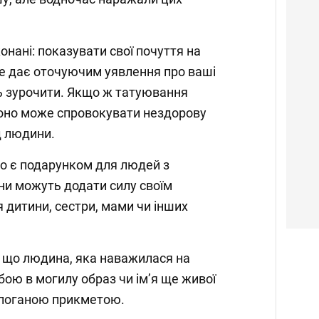
конані: показувати свої почуття на
 Це дає оточуючим уявлення про ваші
ь зурочити. Якщо ж татуювання
воно може спровокувати нездорову
д людини.
о є подарунком для людей з
ни можуть додати силу своїм
 дитини, сестри, мами чи інших
, що людина, яка наважилася на
бою в могилу образ чи імʼя ще живої
 поганою прикметою.