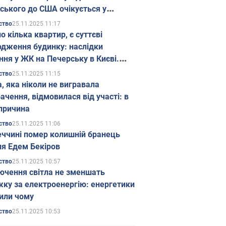
ського до США очікується у
паді
25.11.2025 11:17
ство
о кілька квартир, є суттєві
дження будинку: наслідки
ння у ЖК на Печерську в Києві.
25.11.2025 11:15
ство
а, яка ніколи не вигравала
ачення, відмовилася від участі: в
причина
25.11.2025 11:06
ство
еччині помер колишній бранець
я Едем Бекіров
25.11.2025 10:57
ство
ючення світла не зменшать
жку за електроенергію: енергетики
или чому
25.11.2025 10:53
ство