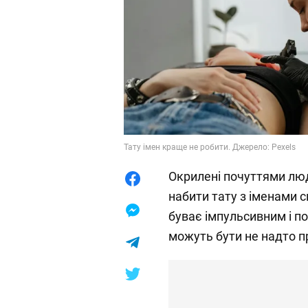
Тату імен краще не робити. Джерело: Pexels
Окрилені почуттями лю
набити тату з іменами с
буває імпульсивним і п
можуть бути не надто 