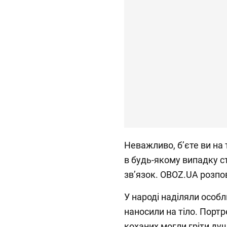
Неважливо, бʼєте ви на 
в будь-якому випадку 
звʼязок. OBOZ.UA розпо
У народі наділяли особл
наносили на тіло. Портре
коханих могли гріти ду