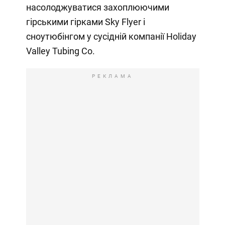
насолоджуватися захоплюючими
гірськими гірками Sky Flyer і
сноутюбінгом у сусідній компанії Holiday
Valley Tubing Co.
РЕКЛАМА