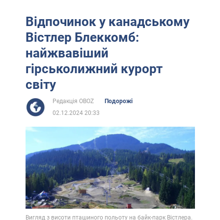
Відпочинок у канадському
Вістлер Блеккомб:
найжвавіший
гірськолижний курорт
світу
Редакція OBOZ
Подорожі
02.12.2024 20:33
Вигляд з висоти пташиного польоту на байк-парк Вістлера.