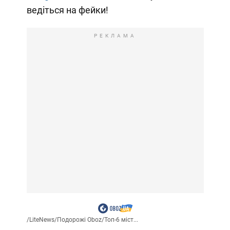
ведіться на фейки!
РЕКЛАМА
/
LiteNews
/
Подорожі Oboz
/
Топ-6 міст...