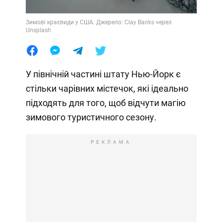
Зимові краєвиди у США. Джерело: Clay Banks через
Unsplash
У північній частині штату Нью-Йорк є
стільки чарівних містечок, які ідеально
підходять для того, щоб відчути магію
зимового туристичного сезону.
РЕКЛАМА