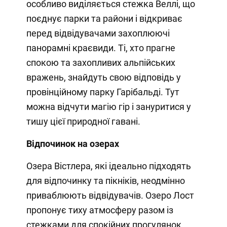
особливо виділяється стежка Веллі, що
поєднує парки та райони і відкриває
перед відвідувачами захоплюючі
панорамні краєвиди. Ті, хто прагне
спокою та захопливих альпійських
вражень, знайдуть свою відповідь у
провінційному парку Гарібальді. Тут
можна відчути магію гір і зануритися у
тишу цієї природної гавані.
Відпочинок на озерах
Озера Вістлера, які ідеально підходять
для відпочинку та пікніків, неодмінно
приваблюють відвідувачів. Озеро Лост
пропонує тиху атмосферу разом із
стежками для спокійних прогулянок.