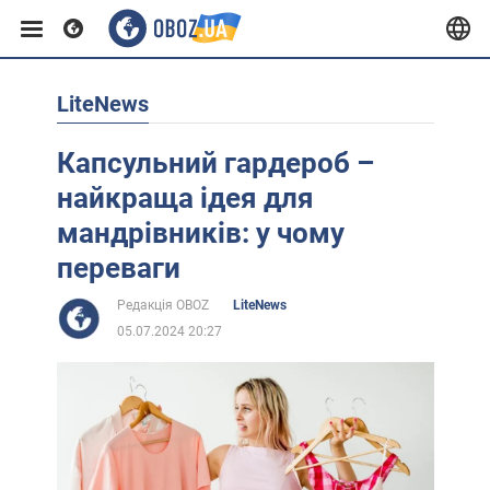
LiteNews
Європа
Капсульний гардероб –
США
найкраща ідея для
мандрівників: у чому
Азія
переваги
Редакція OBOZ
LiteNews
Африка
05.07.2024 20:27
Життя
Лайфхаки