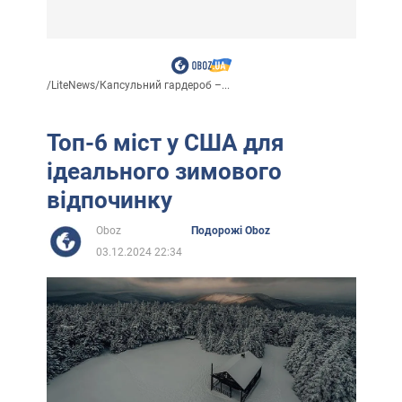
/
LiteNews
/
Капсульний гардероб –...
Топ-6 міст у США для
ідеального зимового
відпочинку
Oboz
Подорожі Oboz
03.12.2024 22:34