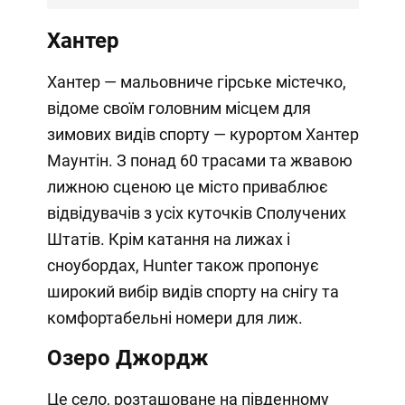
Хантер
Хантер — мальовниче гірське містечко,
відоме своїм головним місцем для
зимових видів спорту — курортом Хантер
Маунтін. З понад 60 трасами та жвавою
лижною сценою це місто приваблює
відвідувачів з усіх куточків Сполучених
Штатів. Крім катання на лижах і
сноубордах, Hunter також пропонує
широкий вибір видів спорту на снігу та
комфортабельні номери для лиж.
Озеро Джордж
Це село, розташоване на південному