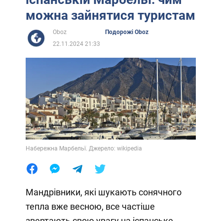
можна зайнятися туристам
Oboz
Подорожі Oboz
22.11.2024 21:33
Набережна Марбельї. Джерело: wikipedia
Мандрівники, які шукають сонячного
тепла вже весною, все частіше
звертають свою увагу на іспанське