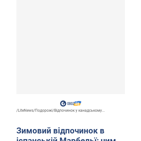
/
LiteNews
/
Подорожі
/
Відпочинок у канадському...
Зимовий відпочинок в
іспанській Марбельї: чим