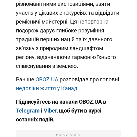
різноманітними експозиціями, взяти
участь у цікавих екскурсіях та відвідати
ремісничі майстерні. Ця неповторна
подорож дарує глибоке розуміння
традицій перших націй та їх давнього
зв’язку з природним ландшафтом
регіону, відзначаючи гармонію їхнього
співіснування з землею.
Раніше
OBOZ.UA
розповідав про головні
недоліки життя у Канаді.
Підписуйтесь на канали OBOZ.UA в
Telegram
і
Viber
, щоб бути в курсі
останніх подій.
РЕКЛАМА