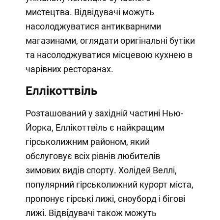
мистецтва. Відвідувачі можуть
насолоджуватися антикварними
магазинами, оглядати оригінальні бутіки
та насолоджуватися місцевою кухнею в
чарівних ресторанах.
Еллікоттвіль
Розташований у західній частині Нью-
Йорка, Еллікоттвіль є найкращим
гірськолижним районом, який
обслуговує всіх рівнів любителів
зимових видів спорту. Холідей Веллі,
популярний гірськолижний курорт міста,
пропонує гірські лижі, сноуборд і бігові
лижі. Відвідувачі також можуть