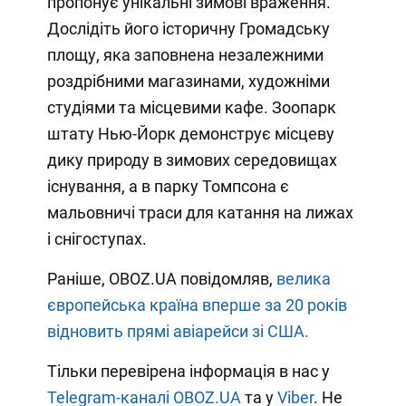
пропонує унікальні зимові враження.
Дослідіть його історичну Громадську
площу, яка заповнена незалежними
роздрібними магазинами, художніми
студіями та місцевими кафе. Зоопарк
штату Нью-Йорк демонструє місцеву
дику природу в зимових середовищах
існування, а в парку Томпсона є
мальовничі траси для катання на лижах
і снігоступах.
Раніше, OBOZ.UA повідомляв,
велика
європейська країна вперше за 20 років
відновить прямі авіарейси зі США.
Тільки перевірена інформація в нас у
Telegram-каналі OBOZ.UA
та у
Viber
. Не