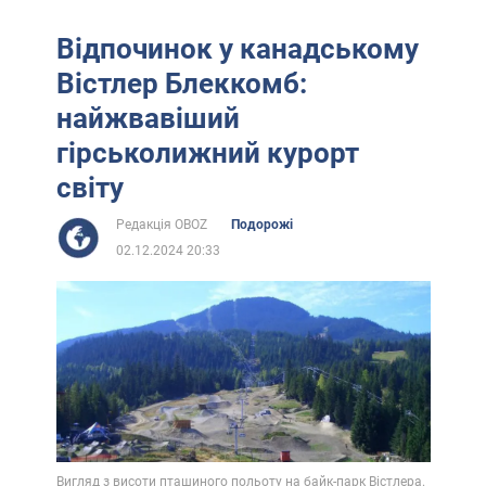
Відпочинок у канадському
Вістлер Блеккомб:
найжвавіший
гірськолижний курорт
світу
Редакція OBOZ
Подорожі
02.12.2024 20:33
Вигляд з висоти пташиного польоту на байк-парк Вістлера.