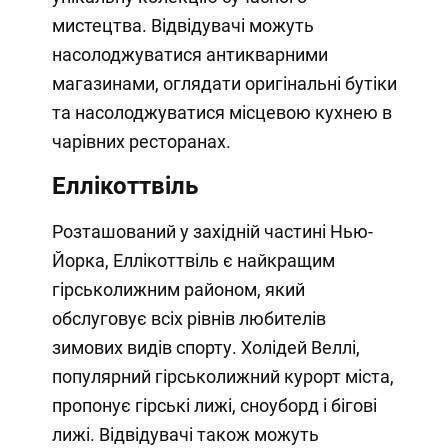
мистецтва. Відвідувачі можуть
насолоджуватися антикварними
магазинами, оглядати оригінальні бутіки
та насолоджуватися місцевою кухнею в
чарівних ресторанах.
Еллікоттвіль
Розташований у західній частині Нью-
Йорка, Еллікоттвіль є найкращим
гірськолижним районом, який
обслуговує всіх рівнів любителів
зимових видів спорту. Холідей Веллі,
популярний гірськолижний курорт міста,
пропонує гірські лижі, сноуборд і бігові
лижі. Відвідувачі також можуть