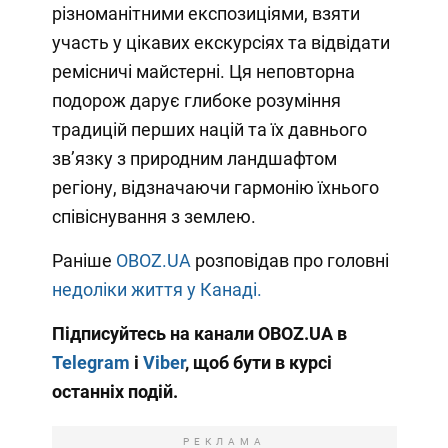
різноманітними експозиціями, взяти
участь у цікавих екскурсіях та відвідати
ремісничі майстерні. Ця неповторна
подорож дарує глибоке розуміння
традицій перших націй та їх давнього
зв’язку з природним ландшафтом
регіону, відзначаючи гармонію їхнього
співіснування з землею.
Раніше
OBOZ.UA
розповідав про головні
недоліки життя у Канаді.
Підписуйтесь на канали OBOZ.UA в
Telegram
і
Viber
, щоб бути в курсі
останніх подій.
РЕКЛАМА