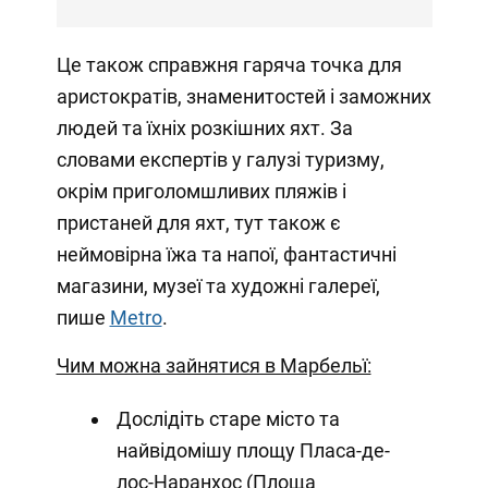
Це також справжня гаряча точка для
аристократів, знаменитостей і заможних
людей та їхніх розкішних яхт. За
словами експертів у галузі туризму,
окрім приголомшливих пляжів і
пристаней для яхт, тут також є
неймовірна їжа та напої, фантастичні
магазини, музеї та художні галереї,
пише
Metro
.
Чим можна зайнятися в Марбельї:
Дослідіть старе місто та
найвідомішу площу Пласа-де-
лос-Наранхос (Площа