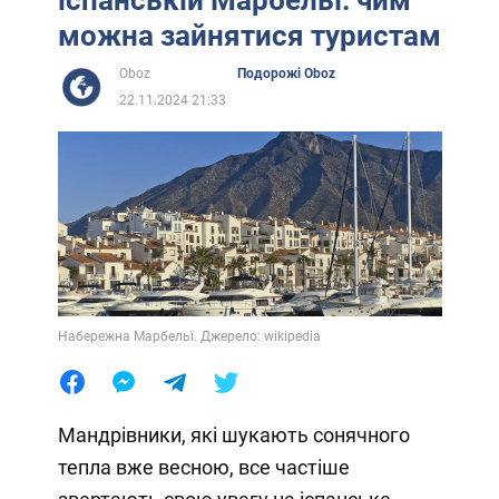
можна зайнятися туристам
Oboz
Подорожі Oboz
22.11.2024 21:33
Набережна Марбельї. Джерело: wikipedia
Мандрівники, які шукають сонячного
тепла вже весною, все частіше