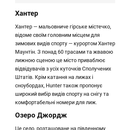
Хантер
Хантер — мальовниче гірське містечко,
відоме своїм головним місцем для
зимових видів спорту — курортом Хантер
Маунтін. З понад 60 трасами та жвавою
лижною сценою це місто приваблює
відвідувачів з усіх куточків Сполучених
Штатів. Крім катання на лижах і
сноубордах, Hunter також пропонує
широкий вибір видів спорту на снігу та
комфортабельні номери для лиж.
Озеро Джордж
Це село, розташоване на південному