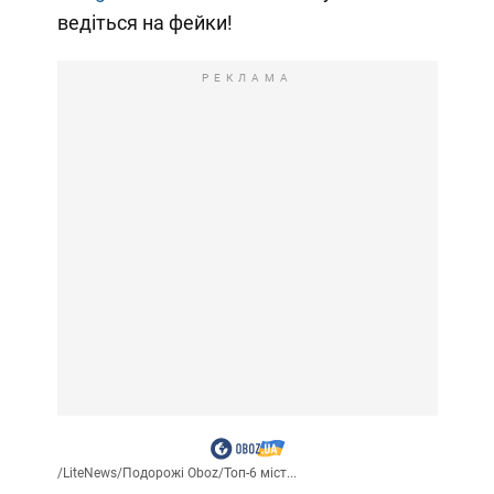
ведіться на фейки!
РЕКЛАМА
/
LiteNews
/
Подорожі Oboz
/
Топ-6 міст...