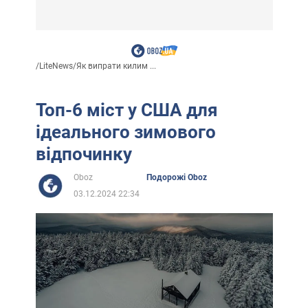
/
LiteNews
/
Як випрати килим ...
Топ-6 міст у США для
ідеального зимового
відпочинку
Oboz
Подорожі Oboz
03.12.2024 22:34