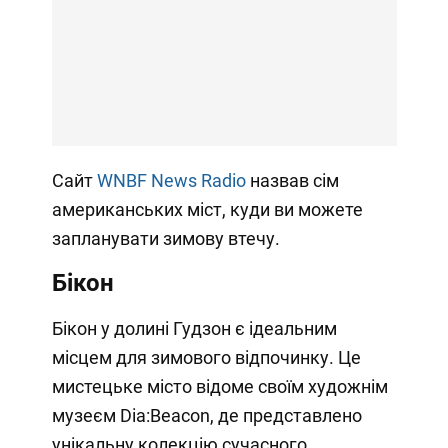
Сайт
WNBF News Radio
назвав сім
американських міст, куди ви можете
запланувати зимову втечу.
Бікон
Бікон у долині Гудзон є ідеальним
місцем для зимового відпочинку. Це
мистецьке місто відоме своїм художнім
музеєм Dia:Beacon, де представлено
унікальну колекцію сучасного