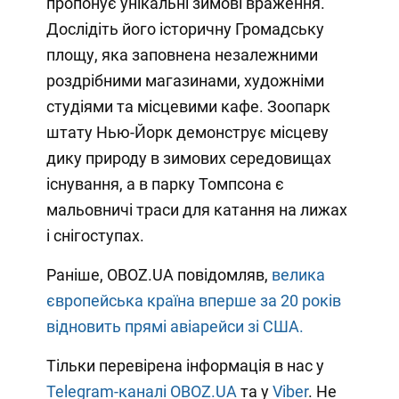
пропонує унікальні зимові враження.
Дослідіть його історичну Громадську
площу, яка заповнена незалежними
роздрібними магазинами, художніми
студіями та місцевими кафе. Зоопарк
штату Нью-Йорк демонструє місцеву
дику природу в зимових середовищах
існування, а в парку Томпсона є
мальовничі траси для катання на лижах
і снігоступах.
Раніше, OBOZ.UA повідомляв,
велика
європейська країна вперше за 20 років
відновить прямі авіарейси зі США.
Тільки перевірена інформація в нас у
Telegram-каналі OBOZ.UA
та у
Viber
. Не