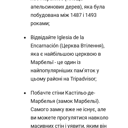
апельсинових дерев), яка була
побудована між 1487 і 1493
роками;
Відвідайте Iglesia de la
Encarnación (Церква Втілення),
яка є найбільшою церквою в
Марбельї - це один із
найпопулярніших пам’яток у
цьому районі на Tripadvisor;
Побачте стіни Кастільо-де-
Марбелья (замок Марбельї).
Самого замку вже не існує, але
ви можете прогулятися навколо
масивних стін і уявити, яким він