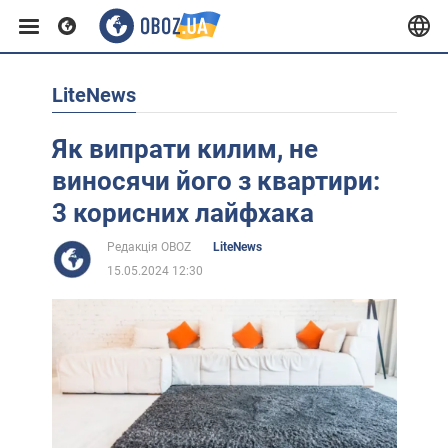
LiteNews
Європа
Як випрати килим, не
США
виносячи його з квартири:
3 корисних лайфхака
Азія
Редакція OBOZ
LiteNews
15.05.2024 12:30
Африка
Життя
Лайфхаки