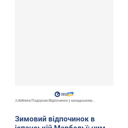
/
LiteNews
/
Подорожі
/
Відпочинок у канадському...
Зимовий відпочинок в
іспанській Марбельї: чим