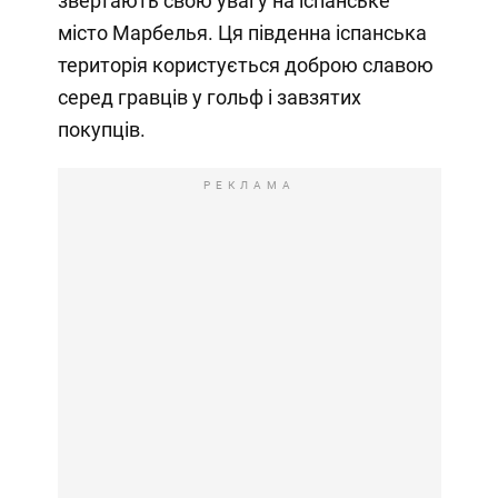
звертають свою увагу на іспанське
місто Марбелья. Ця південна іспанська
територія користується доброю славою
серед гравців у гольф і завзятих
покупців.
РЕКЛАМА