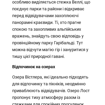
особливо виділяється стежка Веллі, що
поєднує парки та райони і відкриває
перед відвідувачами захоплюючі
панорамні краєвиди. Ті, хто прагне
спокою та захопливих альпійських
вражень, знайдуть свою відповідь у
провінційному парку Гарібальді. Тут
можна відчути магію гір і зануритися у
тишу цієї природної гавані.
Відпочинок на озерах
Озера Вістлера, які ідеально підходять
для відпочинку та пікніків, неодмінно
приваблюють відвідувачів. Озеро Лост
пропонує тиху атмосферу разом із
стежками для спокійних прогулянок.