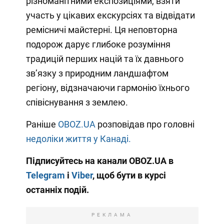
різноманітними експозиціями, взяти
участь у цікавих екскурсіях та відвідати
ремісничі майстерні. Ця неповторна
подорож дарує глибоке розуміння
традицій перших націй та їх давнього
зв’язку з природним ландшафтом
регіону, відзначаючи гармонію їхнього
співіснування з землею.
Раніше
OBOZ.UA
розповідав про головні
недоліки життя у Канаді.
Підписуйтесь на канали OBOZ.UA в
Telegram
і
Viber
, щоб бути в курсі
останніх подій.
РЕКЛАМА