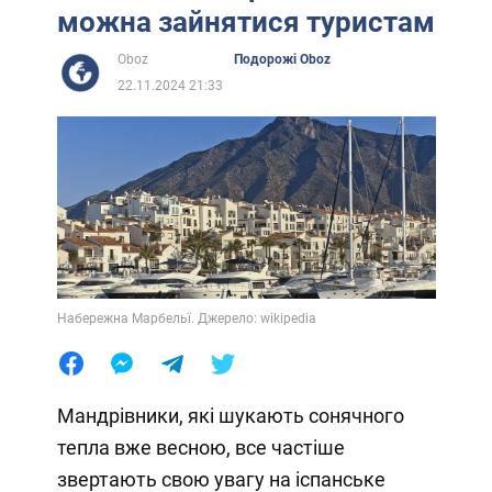
можна зайнятися туристам
Oboz
Подорожі Oboz
22.11.2024 21:33
Набережна Марбельї. Джерело: wikipedia
Мандрівники, які шукають сонячного
тепла вже весною, все частіше
звертають свою увагу на іспанське