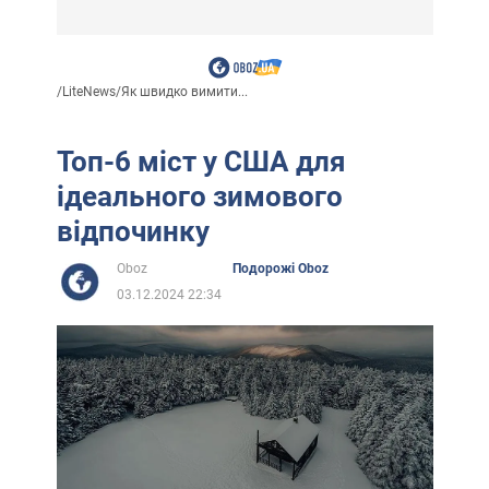
/
LiteNews
/
Як швидко вимити...
Топ-6 міст у США для
ідеального зимового
відпочинку
Oboz
Подорожі Oboz
03.12.2024 22:34