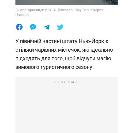
Зимові краєвиди у США. Джерело: Clay Banks через
Unsplash
У північній частині штату Нью-Йорк є
стільки чарівних містечок, які ідеально
підходять для того, щоб відчути магію
зимового туристичного сезону.
РЕКЛАМА