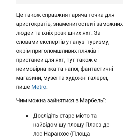
Це також справжня гаряча точка для
аристократів, знаменитостей і заможних
людей та їхніх розкішних яхт. За
словами експертів у галузі туризму,
окрім приголомшливих пляжів і
пристаней для яхт, тут також є
неймовірна їжа та напої, фантастичні
магазини, музеї та художні галереї,
пише
Metro
.
Чим можна зайнятися в Марбельї:
Дослідіть старе місто та
найвідомішу площу Пласа-де-
лос-Наранхос (Площа