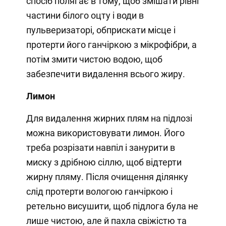
спосіб полягає в тому, щоб змішати рівні
частини білого оцту і води в
пульверизаторі, обприскати місце і
протерти його ганчіркою з мікрофібри, а
потім змити чистою водою, щоб
забезпечити видалення всього жиру.
Лимон
Для видалення жирних плям на підлозі
можна використовувати лимон. Його
треба розрізати навпіл і занурити в
миску з дрібною сіллю, щоб відтерти
жирну пляму. Після очищення ділянку
слід протерти вологою ганчіркою і
ретельно висушити, щоб підлога була не
лише чистою, але й пахла свіжістю та