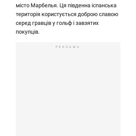
місто Марбелья. Ця південна іспанська
територія користується доброю славою
серед гравців у гольф і завзятих
покупців.
РЕКЛАМА