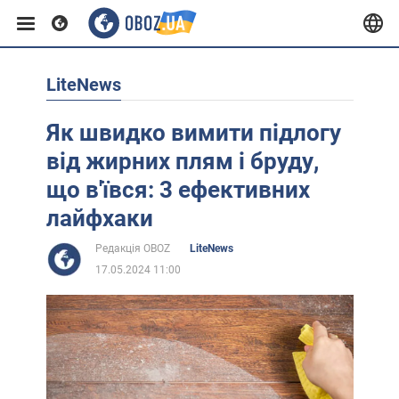
LiteNews
Європа
Як швидко вимити підлогу
США
від жирних плям і бруду,
що в'ївся: 3 ефективних
Азія
лайфхаки
Редакція OBOZ
LiteNews
Африка
17.05.2024 11:00
Життя
Лайфхаки