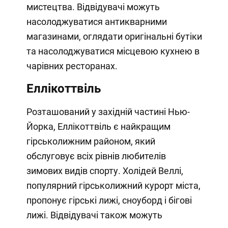
мистецтва. Відвідувачі можуть
насолоджуватися антикварними
магазинами, оглядати оригінальні бутіки
та насолоджуватися місцевою кухнею в
чарівних ресторанах.
Еллікоттвіль
Розташований у західній частині Нью-
Йорка, Еллікоттвіль є найкращим
гірськолижним районом, який
обслуговує всіх рівнів любителів
зимових видів спорту. Холідей Веллі,
популярний гірськолижний курорт міста,
пропонує гірські лижі, сноуборд і бігові
лижі. Відвідувачі також можуть