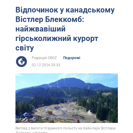
Відпочинок у канадському
Вістлер Блеккомб:
найжвавіший
гірськолижний курорт
світу
Редакція OBOZ
Подорожі
02.12.2024 20:33
Вигляд з висоти пташиного польоту на байк-парк Вістлера.
Джерело: wikipedia