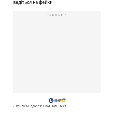
ведіться на фейки!
РЕКЛАМА
/
LiteNews
/
Подорожі Oboz
/
Топ-6 міст...