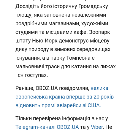
Дослідіть його історичну Громадську
площу, яка заповнена незалежними
роздрібними магазинами, художніми
студіями та місцевими кафе. Зоопарк
штату Нью-Йорк демонструє місцеву
дику природу в зимових середовищах
існування, а в парку Томпсона є
мальовничі траси для катання на лижах
і снігоступах.
Раніше, OBOZ.UA повідомляв,
велика
європейська країна вперше за 20 років
відновить прямі авіарейси зі США.
Тільки перевірена інформація в нас у
Telegram-каналі OBOZ.UA
та у
Viber
. Не