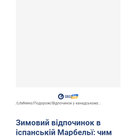
/
LiteNews
/
Подорожі
/
Відпочинок у канадському...
Зимовий відпочинок в
іспанській Марбельї: чим