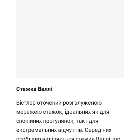
Стежка Веллі
Вістлер оточений розгалуженою
мережею стежок, ідеальних як для
спокійних прогулянок, так і для
екстремальних відчуттів. Серед них
особливо виділяється стежка Веллі, що