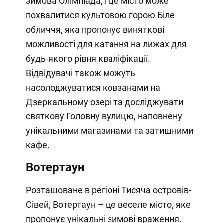
зимова Олімпіада, і це місто може
похвалитися культовою горою Біле
обличчя, яка пропонує виняткові
можливості для катання на лижах для
будь-якого рівня кваліфікації.
Відвідувачі також можуть
насолоджуватися ковзанами на
Дзеркальному озері та досліджувати
святкову Головну вулицю, наповнену
унікальними магазинами та затишними
кафе.
Вотертаун
Розташоване в регіоні Тисяча островів-
Сівей, Вотертаун – це веселе місто, яке
пропонує унікальні зимові враження.