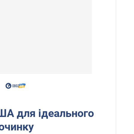
США для ідеального
очинку