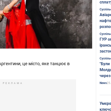
сплат
Суспіль
Авіар
нафто
розпо
страте
Суспіль
ГУР о
іранс
засто
Суспіль
ргентини, це місто, яке танцює в
"Були
Молдо
через
25
News
РЕКЛАМА
Умєро
ключов