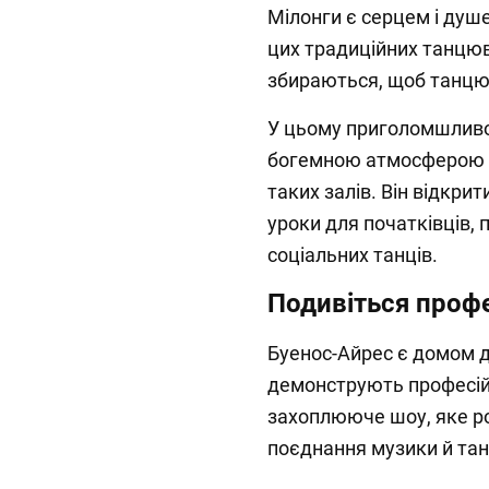
Мілонги є серцем і душе
цих традиційних танцюва
збираються, щоб танцю
У цьому приголомшливо
богемною атмосферою т
таких залів. Він відкр
уроки для початківців, 
соціальних танців.
Подивіться профе
Буенос-Айрес є домом дл
демонструють професій
захоплююче шоу, яке ро
поєднання музики й та