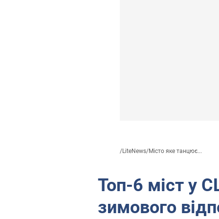
/
LiteNews
/
Місто яке танцює...
Топ-6 міст у 
зимового відп