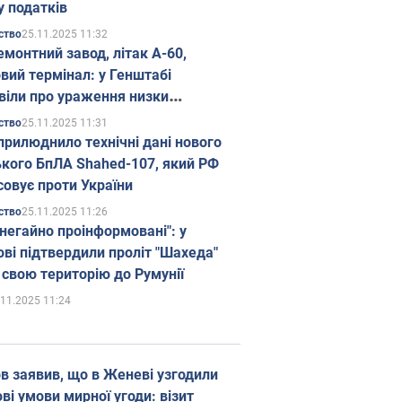
у податків
25.11.2025 11:32
ство
емонтний завод, літак А-60,
вий термінал: у Генштабі
віли про ураження низки
гічних об'єктів Росії
25.11.2025 11:31
ство
прилюднило технічні дані нового
ького БпЛА Shahed-107, який РФ
совує проти України
25.11.2025 11:26
ство
 негайно проінформовані": у
ві підтвердили проліт "Шахеда"
 свою територію до Румунії
.11.2025 11:24
в заявив, що в Женеві узгодили
і умови мирної угоди: візит