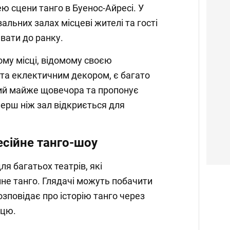
ю сцени танго в Буенос-Айресі. У
льних залах місцеві жителі та гості
вати до ранку.
му місці, відомому своєю
а еклектичним декором, є багато
итий майже щовечора та пропонує
перш ніж зал відкриється для
сійне танго-шоу
я багатьох театрів, які
не танго. Глядачі можуть побачити
зповідає про історію танго через
нцю.