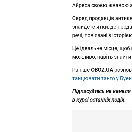
Айреса своєю жвавою 
Серед продавців антикв
знайдете ятки, де прода
речі, пов’язані з історіє
Це ідеальне місце, щоб 
можливо, навіть знайти
Раніше
OBOZ.UA
розпов
танцювати танго у Буен
Підписуйтесь на канали
в курсі останніх подій.