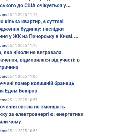
ського до США очікується у
паді
25.11.2025 11:17
ство
о кілька квартир, є суттєві
дження будинку: наслідки
ння у ЖК на Печерську в Києві.
25.11.2025 11:15
ство
а, яка ніколи не вигравала
ачення, відмовилася від участі: в
причина
25.11.2025 11:06
ство
еччині помер колишній бранець
я Едем Бекіров
25.11.2025 10:57
ство
ючення світла не зменшать
жку за електроенергію: енергетики
или чому
25.11.2025 10:53
ство