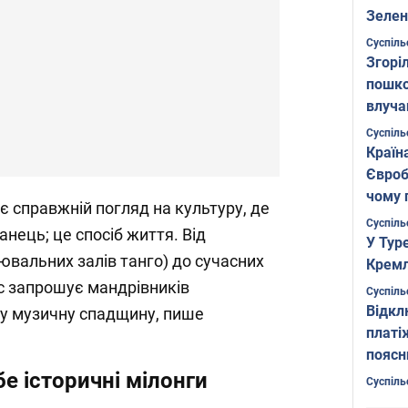
Зелен
листо
Суспіль
Згоріл
пошко
влуча
Фото
Суспіль
Країн
Євроб
чому 
є справжній погляд на культуру, де
Суспіль
анець; це спосіб життя. Від
У Тур
ювальних залів танго) до сучасних
Кремл
с запрошує мандрівників
Суспіль
Відкл
ту музичну спадщину, пише
платі
поясн
бе історичні мілонги
Суспіль