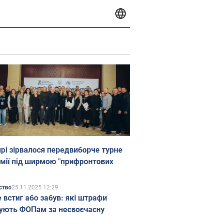
прі зірвалося передвиборче турне
мії під ширмою "прифронтових
25.11.2025 12:29
ство
е встиг або забув: які штрафи
ують ФОПам за несвоєчасну