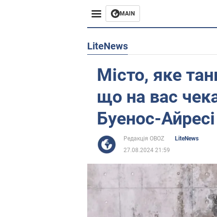
MAIN
Європа
LiteNews
США
Місто, яке тан
Азія
що на вас чек
Африка
Буенос-Айресі
Життя
Редакція OBOZ
LiteNews
27.08.2024 21:59
Лайфхаки