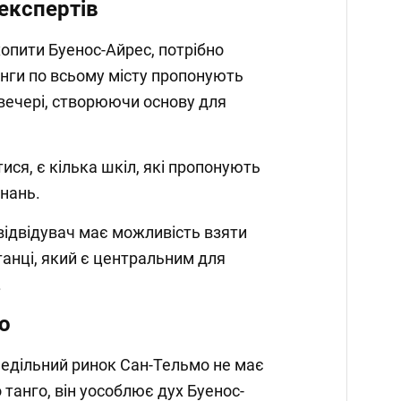
 експертів
опити Буенос-Айрес, потрібно
нги по всьому місту пропонують
увечері, створюючи основу для
тися, є кілька шкіл, які пропонують
знань.
відвідувач має можливість взяти
танці, який є центральним для
.
о
едільний ринок Сан-Тельмо не має
танго, він уособлює дух Буенос-