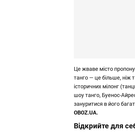
Це жваве місто пропону
танго — це більше, ніж т
історичних мілонг (танц
шоу танго, Буенос-Айре
зануритися в його бага
OBOZ
.
UA
.
Відкрийте для се