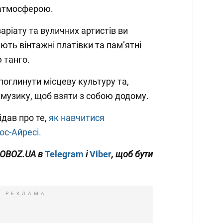
атмосферою.
аріату та вуличних артистів ви
ють вінтажні платівки та пам’ятні
ю танго.
поглинути місцеву культуру та,
 музику, щоб взяти з собою додому.
ідав про те,
як навчитися
ос-Айресі.
 OBOZ.UA в
Telegram
і
Viber
, щоб бути
РЕКЛАМА