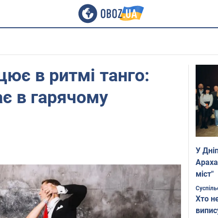
цює в ритмі танго:
ає в гарячому
У Дні
Араха
міст"
Суспіль
Хто н
випис