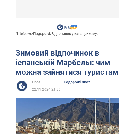
/
LiteNews
/
Подорожі
/
Відпочинок у канадському...
Зимовий відпочинок в
іспанській Марбельї: чим
можна зайнятися туристам
Oboz
Подорожі Oboz
22.11.2024 21:33