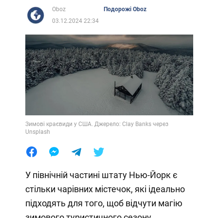
Oboz
Подорожі Oboz
03.12.2024 22:34
Зимові краєвиди у США. Джерело: Clay Banks через
Unsplash
У північній частині штату Нью-Йорк є
стільки чарівних містечок, які ідеально
підходять для того, щоб відчути магію
зимового туристичного сезону.