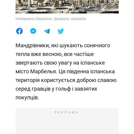
Набережна Марбельї. Джерело: wikipedia
Мандрівники, які шукають сонячного
тепла вже весною, все частіше
звертають свою увагу на іспанське
місто Марбелья. Ця південна іспанська
територія користується доброю славою
серед гравців у гольф і завзятих
покупців.
РЕКЛАМА