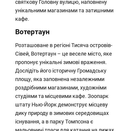
святкову Головну вулицю, наповнену
унікальними магазинами та затишними
кафе.
Вотертаун
Розташоване в регіоні Тисяча островів-
Сівей, Вотертаун – це веселе місто, яке
пропонує унікальні зимові враження.
Дослідіть його історичну Громадську
площу, яка заповнена незалежними
роздрібними магазинами, художніми
студіями та місцевими кафе. Зоопарк
штату Нью-Йорк демонструє місцеву
дику природу в зимових середовищах
існування, а в парку Томпсона є
мальовничі траси для катання на лижах