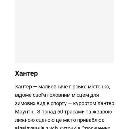
Хантер
Хантер — мальовниче гірське містечко,
відоме своїм головним місцем для
зимових видів спорту — курортом Хантер
Маунтін. З понад 60 трасами та жвавою
лижною сценою це місто приваблює
відвідувачів з усіх куточків Сполучених