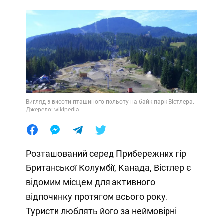
Вигляд з висоти пташиного польоту на байк-парк Вістлера.
Джерело: wikipedia
Розташований серед Прибережних гір
Британської Колумбії, Канада, Вістлер є
відомим місцем для активного
відпочинку протягом всього року.
Туристи люблять його за неймовірні