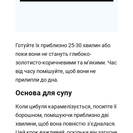
Готуйте їх приблизно 25-30 хвилин або
поки вони не стануть глибоко-
золотисто-коричневими та м’якими. Час
від часу помішуйте, щоб вони не
прилипли до дна.
Основа для супу
Коли цибуля карамелізується, посипте її
борошном, помішуючи приблизно дві
хвилини, щоб вона повністю з’єдналася.
Цей крок важливий, оскільки він загусне