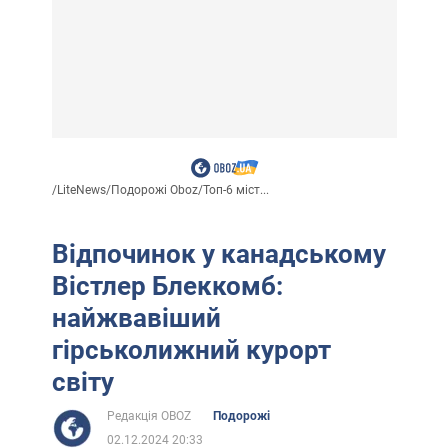
/
LiteNews
/
Подорожі Oboz
/
Топ-6 міст...
Відпочинок у канадському
Вістлер Блеккомб:
найжвавіший
гірськолижний курорт
світу
Редакція OBOZ
Подорожі
02.12.2024 20:33