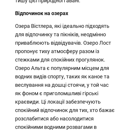
тишу цієї природної гавані.
Відпочинок на озерах
Озера Вістлера, які ідеально підходять
для відпочинку та пікніків, неодмінно
приваблюють відвідувачів. Озеро Лост
пропонує тиху атмосферу разом із
стежками для спокійних прогулянок.
Озеро Альта є популярним місцем для
водних видів спорту, таких як каное та
веслування на дошці стоячи, у той час
як фоном є приголомшливі гірські
краєвиди. Ці локації забезпечують
спокійний відпочинок для тих, хто бажає
розслабитися або насолодитися
спокійними водними розвагами в