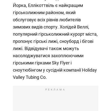
Йорка, Еллікоттвіль є найкращим
гірськолижним районом, який
обслуговує всіх рівнів любителів
зимових видів спорту. Холідей Веллі,
популярний гірськолижний курорт міста,
пропонує гірські лижі, сноуборд і бігові
лижі. Відвідувачі також можуть
насолоджуватися захоплюючими
гірськими гірками Sky Flyer і
сноутюбінгом у сусідній компанії Holiday
Valley Tubing Co.
РЕКЛАМА