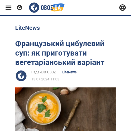
LiteNews
Європа
Французький цибулевий
США
суп: як приготувати
вегетаріанський варіант
Азія
Редакція OBOZ
LiteNews
13.07.2024 11:03
Африка
Життя
Лайфхаки