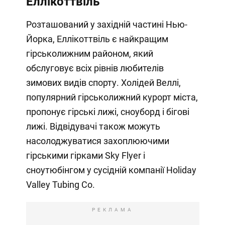
Еллікоттвіль
Розташований у західній частині Нью-
Йорка, Еллікоттвіль є найкращим
гірськолижним районом, який
обслуговує всіх рівнів любителів
зимових видів спорту. Холідей Веллі,
популярний гірськолижний курорт міста,
пропонує гірські лижі, сноуборд і бігові
лижі. Відвідувачі також можуть
насолоджуватися захоплюючими
гірськими гірками Sky Flyer і
сноутюбінгом у сусідній компанії Holiday
Valley Tubing Co.
РЕКЛАМА