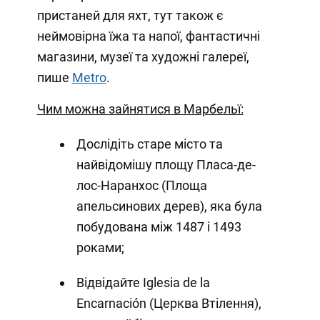
пристаней для яхт, тут також є
неймовірна їжа та напої, фантастичні
магазини, музеї та художні галереї,
пише
Metro
.
Чим можна зайнятися в Марбельї:
Дослідіть старе місто та
найвідомішу площу Пласа-де-
лос-Наранхос (Площа
апельсинових дерев), яка була
побудована між 1487 і 1493
роками;
Відвідайте Iglesia de la
Encarnación (Церква Втілення),