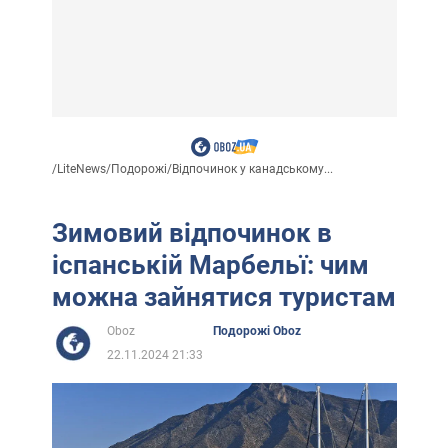
/
LiteNews
/
Подорожі
/
Відпочинок у канадському...
Зимовий відпочинок в
іспанській Марбельї: чим
можна зайнятися туристам
Oboz
Подорожі Oboz
22.11.2024 21:33