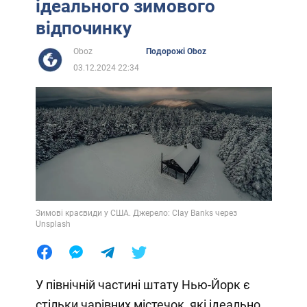
ідеального зимового
відпочинку
Oboz
Подорожі Oboz
03.12.2024 22:34
Зимові краєвиди у США. Джерело: Clay Banks через
Unsplash
У північній частині штату Нью-Йорк є
стільки чарівних містечок, які ідеально