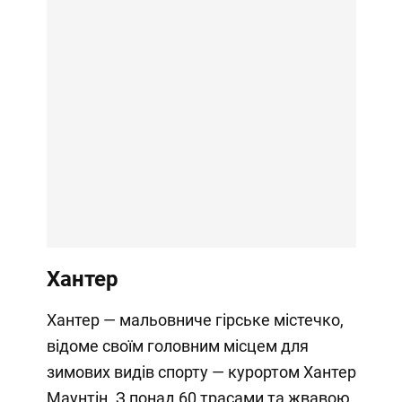
Хантер
Хантер — мальовниче гірське містечко,
відоме своїм головним місцем для
зимових видів спорту — курортом Хантер
Маунтін. З понад 60 трасами та жвавою