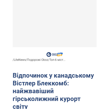
/
LiteNews
/
Подорожі Oboz
/
Топ-6 міст...
Відпочинок у канадському
Вістлер Блеккомб:
найжвавіший
гірськолижний курорт
світу