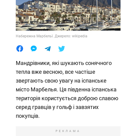
Набережна Марбельї. Джерело: wikipedia
Мандрівники, які шукають сонячного
тепла вже весною, все частіше
звертають свою увагу на іспанське
місто Марбелья. Ця південна іспанська
територія користується доброю славою
серед гравців у гольф і завзятих
покупців.
РЕКЛАМА