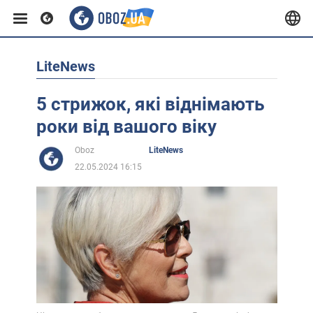
LiteNews
Європа
5 стрижок, які віднімають
США
роки від вашого віку
Oboz
LiteNews
Азія
22.05.2024 16:15
Африка
Життя
Лайфхаки