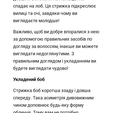
спадає на лоб. Ця стрижка підкреслює
вилиці та очі, завдяки чому ви
виглядаєте молодше!
Важливо, щоб ви добре впоралися з нею
за допомогою правильних засобів по
догляду за волоссям, інакше ви можете
виглядати недоглянутими. З
правильним доглядом і укладанням ви
будете виглядати чудово!
Укладений боб
Стрижка боб коротша ззаду і довша
спереду. Така асиметрія дивовижним
чином доповнює будь-яку форму
обличчя. Тому вам не потрібно