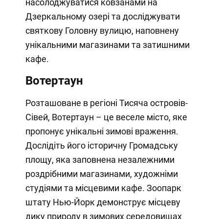
насолоджуватися ковзанами на
Дзеркальному озері та досліджувати
святкову Головну вулицю, наповнену
унікальними магазинами та затишними
кафе.
Вотертаун
Розташоване в регіоні Тисяча островів-
Сівей, Вотертаун – це веселе місто, яке
пропонує унікальні зимові враження.
Дослідіть його історичну Громадську
площу, яка заповнена незалежними
роздрібними магазинами, художніми
студіями та місцевими кафе. Зоопарк
штату Нью-Йорк демонструє місцеву
дику природу в зимових середовищах