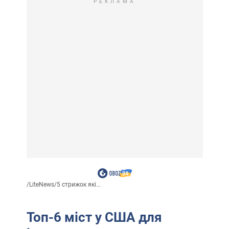
РЕКЛАМА
/
LiteNews
/
5 стрижок які...
Топ-6 міст у США для