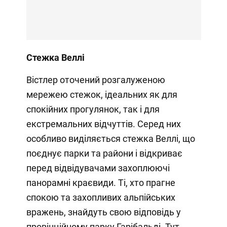
Стежка Веллі
Вістлер оточений розгалуженою
мережею стежок, ідеальних як для
спокійних прогулянок, так і для
екстремальних відчуттів. Серед них
особливо виділяється стежка Веллі, що
поєднує парки та райони і відкриває
перед відвідувачами захоплюючі
панорамні краєвиди. Ті, хто прагне
спокою та захопливих альпійських
вражень, знайдуть свою відповідь у
провінційному парку Гарібальді. Тут