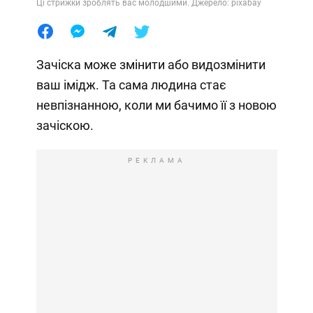
Ці стрижки зроблять вас молодшими. Джерело: pixabay
Зачіска може змінити або видозмінити
ваш імідж. Та сама людина стає
невпізнанною, коли ми бачимо її з новою
зачіскою.
РЕКЛАМА