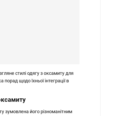
озгляне стилі одягу з оксамиту для
ка порад щодо їхньої інтеграції в
оксамиту
ту зумовлена його різноманітним