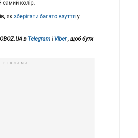
й самий колір.
в, як
зберігати багато взуття
у
 OBOZ.UA в
Telegram
і
Viber
, щоб бути
РЕКЛАМА