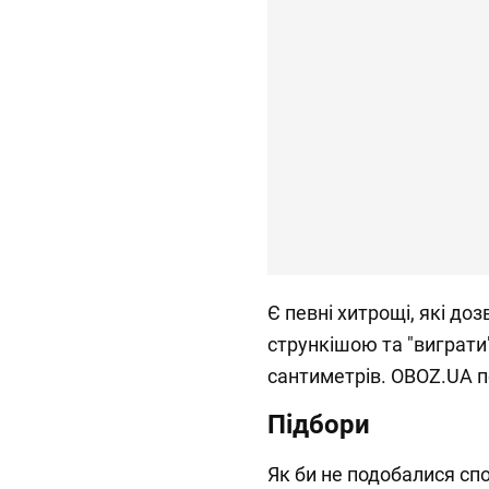
Є певні хитрощі, які до
стрункішою та "виграти"
сантиметрів. OBOZ.UA п
Підбори
Як би не подобалися спо