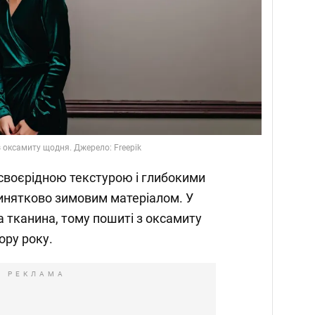
з оксамиту щодня. Джерело: Freepik
 своєрідною текстурою і глибокими
инятково зимовим матеріалом. У
а тканина, тому пошиті з оксамиту
ору року.
РЕКЛАМА