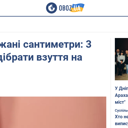
ані сантиметри: 3
дібрати взуття на
У Дні
Араха
міст"
Суспіль
Хто н
випис