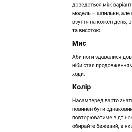
доведеться між варіан
модель – шпильки, але 
взуття на кожен день, 
та висотою.
Мис
Аби ноги здавалися дов
ніби стає продовженням
ходи.
Колір
Насамперед варто знати,
повинен бути однаковим
повторюватиме відтінок 
обирайте бежевий, а як