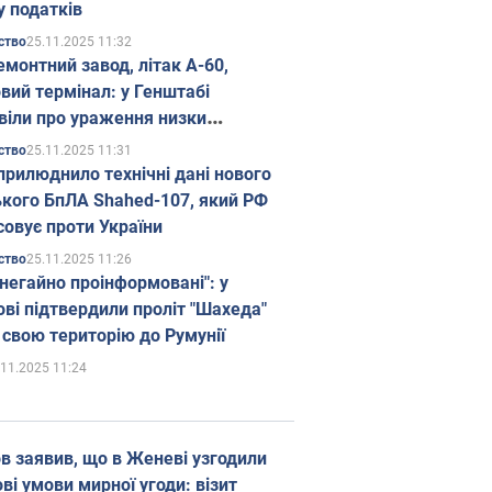
у податків
25.11.2025 11:32
ство
емонтний завод, літак А-60,
вий термінал: у Генштабі
віли про ураження низки
гічних об'єктів Росії
25.11.2025 11:31
ство
прилюднило технічні дані нового
ького БпЛА Shahed-107, який РФ
совує проти України
25.11.2025 11:26
ство
 негайно проінформовані": у
ві підтвердили проліт "Шахеда"
 свою територію до Румунії
.11.2025 11:24
в заявив, що в Женеві узгодили
і умови мирної угоди: візит