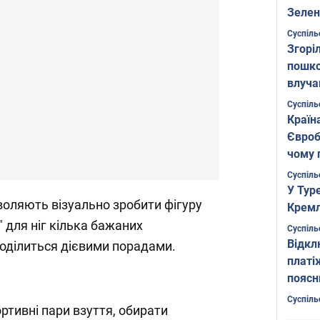
Зелен
листо
Суспіль
Згоріл
пошко
влуча
Фото
Суспіль
Країн
Євроб
чому 
Суспіль
У Тур
зволяють візуально зробити фігуру
Кремл
 для ніг кілька бажаних
Суспіль
Відкл
оділиться дієвими порадами.
платі
поясн
Суспіль
ртивні пари взуття, обирати