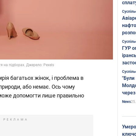
сплат
Суспіль
Авіар
нафто
розпо
страте
Суспіль
ГУР о
іранс
засто
я на підборах. Джерело: Pexels
Суспіль
мрія багатьох жінок, і проблема в
"Були
Молдо
 природи, або немає. Ось чому
через
може допомогти лише правильно
25
News
РЕКЛАМА
Умєро
ключов