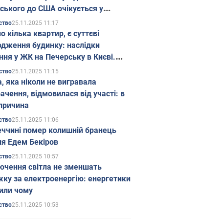
ського до США очікується у
паді
25.11.2025 11:17
ство
о кілька квартир, є суттєві
дження будинку: наслідки
ння у ЖК на Печерську в Києві.
25.11.2025 11:15
ство
а, яка ніколи не вигравала
ачення, відмовилася від участі: в
причина
25.11.2025 11:06
ство
еччині помер колишній бранець
я Едем Бекіров
25.11.2025 10:57
ство
ючення світла не зменшать
жку за електроенергію: енергетики
или чому
25.11.2025 10:53
ство