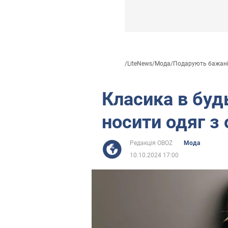
/
LiteNews
/
Мода
/
Подарують бажані 
Класика в будь
носити одяг з
Редакція OBOZ
Мода
10.10.2024 17:00