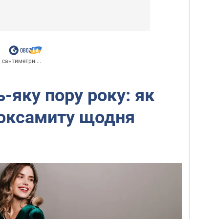
сантиметри:...
-яку пору року: як
 оксамиту щодня