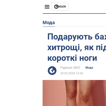
MAIN
Європа
Мода
США
Подарують баж
Азія
хитрощі, як пі
Африка
короткі ноги
Життя
Редакція OBOZ
Мода
29.05.2024 13:30
Лайфхаки