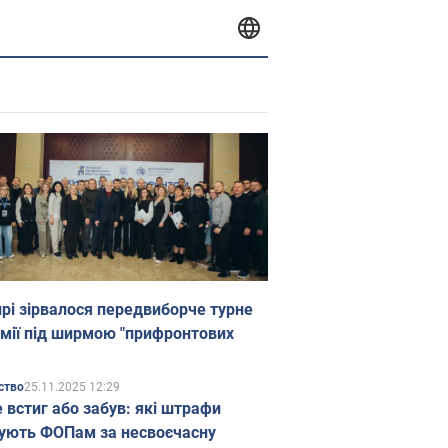
прі зірвалося передвиборче турне
мії під ширмою "прифронтових
25.11.2025 12:29
ство
е встиг або забув: які штрафи
ують ФОПам за несвоєчасну