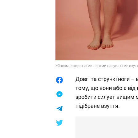
Жінкам із короткими ногами пасуватиме взутт
Довгі та стрункі ноги – 
тому, що вони або є від
зробити силует вищим 
підібране взуття.