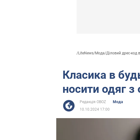
/
LiteNews
/
Мода
/
Діловий дрес-код в.
Класика в будь
носити одяг з
Редакція OBOZ
Мода
10.10.2024 17:00