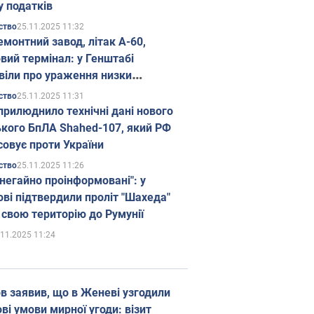
у податків
25.11.2025 11:32
ство
емонтний завод, літак А-60,
вий термінал: у Генштабі
віли про ураження низки
гічних об'єктів Росії
25.11.2025 11:31
ство
прилюднило технічні дані нового
ького БпЛА Shahed-107, який РФ
совує проти України
25.11.2025 11:26
ство
 негайно проінформовані": у
ві підтвердили проліт "Шахеда"
 свою територію до Румунії
.11.2025 11:24
в заявив, що в Женеві узгодили
і умови мирної угоди: візит