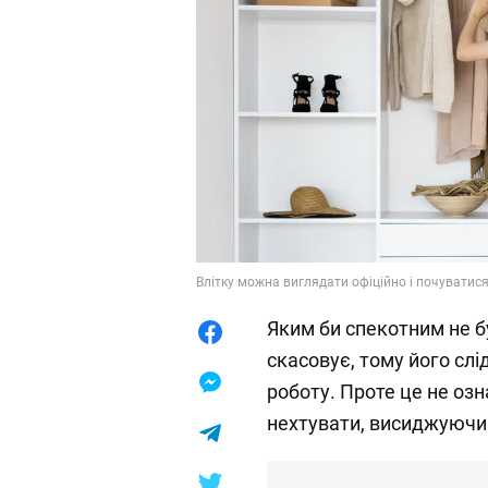
Влітку можна виглядати офіційно і почуватис
Яким би спекотним не бу
скасовує, тому його сл
роботу. Проте це не оз
нехтувати, висиджуючи 