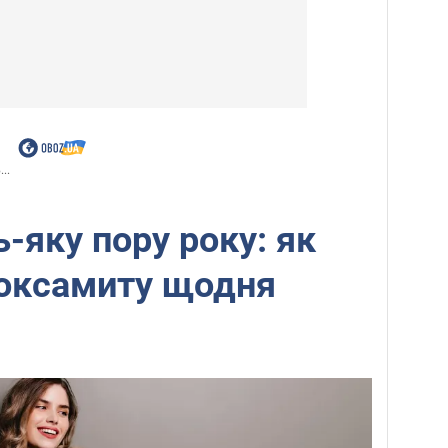
..
-яку пору року: як
 оксамиту щодня