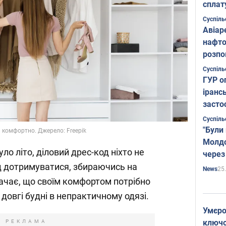
сплат
Суспіль
Авіар
нафто
розпо
страте
Суспіль
ГУР о
іранс
засто
Суспіль
"Були
я комфортно. Джерело: Freepik
Молдо
ло літо, діловий дрес-код ніхто не
через
ід дотримуватися, збираючись на
25
News
начає, що своїм комфортом потрібно
довгі будні в непрактичному одязі.
Умєро
ключов
РЕКЛАМА