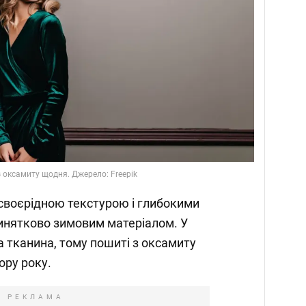
з оксамиту щодня. Джерело: Freepik
 своєрідною текстурою і глибокими
инятково зимовим матеріалом. У
а тканина, тому пошиті з оксамиту
ору року.
РЕКЛАМА