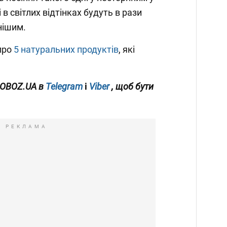
і в світлих відтінках будуть в рази
нішим.
про
5 натуральних продуктів
, які
 OBOZ.UA в
Telegram
і
Viber
, щоб бути
РЕКЛАМА