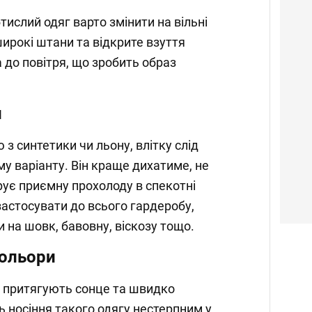
тислий одяг варто змінити на вільні
широкі штани та відкрите взуття
 до повітря, що зробить образ
и
з синтетики чи льону, влітку слід
у варіанту. Він краще дихатиме, не
рує приємну прохолоду в спекотні
застосувати до всього гардеробу,
 на шовк, бавовну, віскозу тощо.
кольори
т притягують сонце та швидко
ь носіння такого одягу нестерпним у