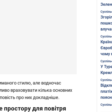
Зелен
листо
Суспіль
Згоріл
пошко
влуча
Фото
Суспіль
Країн
Євроб
чому 
Суспіль
У Тур
Кремл
Суспіль
иманого стилю, але водночас
Відкл
ливо враховувати кілька основних
платі
повість про них докладніше.
поясн
Суспіль
 простору для повітря