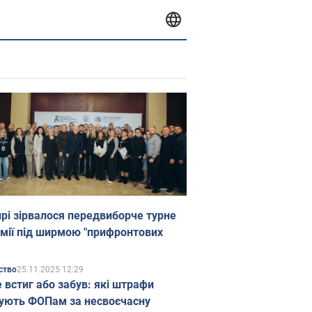
прі зірвалося передвиборче турне
мії під ширмою "прифронтових
25.11.2025 12:29
ство
е встиг або забув: які штрафи
ують ФОПам за несвоєчасну