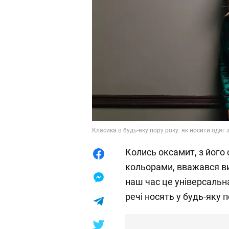
Класика в будь-яку пору року: як носити одяг 
Колись оксамит, з його
кольорами, вважався в
наш час це універсальн
речі носять у будь-яку п