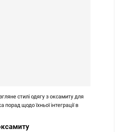
озгляне стилі одягу з оксамиту для
ка порад щодо їхньої інтеграції в
оксамиту