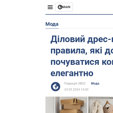
MAIN
Європа
Мода
США
Діловий дрес-к
Азія
правила, які 
Африка
почуватися ко
елегантно
Життя
Лайфхаки
Редакція OBOZ
Мода
24.05.2024 14:00