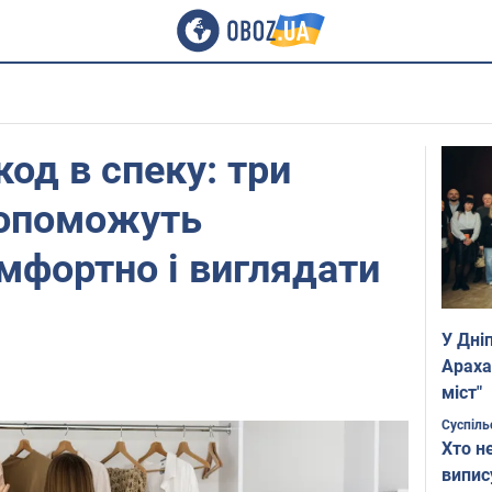
од в спеку: три
допоможуть
мфортно і виглядати
У Дні
Араха
міст"
Суспіль
Хто н
випис