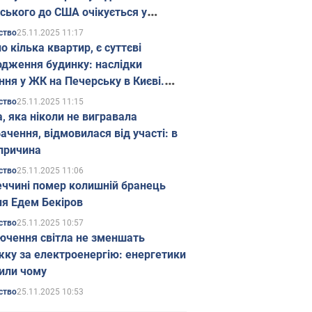
ського до США очікується у
паді
25.11.2025 11:17
ство
о кілька квартир, є суттєві
дження будинку: наслідки
ння у ЖК на Печерську в Києві.
25.11.2025 11:15
ство
а, яка ніколи не вигравала
ачення, відмовилася від участі: в
причина
25.11.2025 11:06
ство
еччині помер колишній бранець
я Едем Бекіров
25.11.2025 10:57
ство
ючення світла не зменшать
жку за електроенергію: енергетики
или чому
25.11.2025 10:53
ство