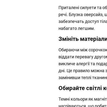
Приталені силуети та об
речі. Блузка оверсайз, 
забезпечать доступ тіла
набагато легшим.
Змініть матеріал
Обираючи між сорочкою 
віддати перевагу другом
викличе алергії та пода
дні. Це правило можна 
замінивши теплі тканини
Обирайте світлі 
Темні кольори як магні
нагріваються, що робит