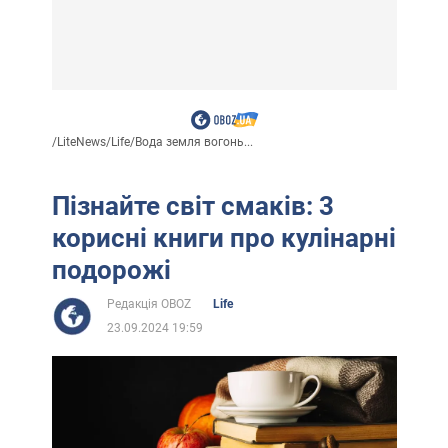
/
LiteNews
/
Life
/
Вода земля вогонь...
Пізнайте світ смаків: 3
корисні книги про кулінарні
подорожі
Редакція OBOZ
Life
23.09.2024 19:59