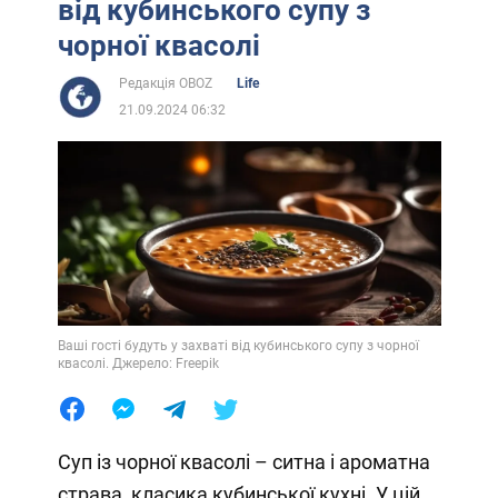
від кубинського супу з
чорної квасолі
Редакція OBOZ
Life
21.09.2024 06:32
Ваші гості будуть у захваті від кубинського супу з чорної
квасолі. Джерело: Freepik
Суп із чорної квасолі – ситна і ароматна
страва, класика кубинської кухні. У цій