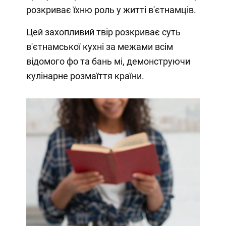
розкриває їхню роль у житті в'єтнамців.
Цей захопливий твір розкриває суть
в'єтнамської кухні за межами всім
відомого фо та бань мі, демонструючи
кулінарне розмаїття країни.