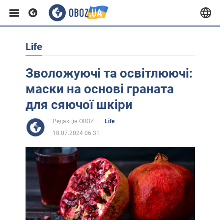
Life
Європа
Зволожуючі та освітлюючі:
США
маски на основі граната
для сяючої шкіри
Азія
Редакція OBOZ
Life
18.07.2024 06:31
Африка
Життя
Лайфхаки