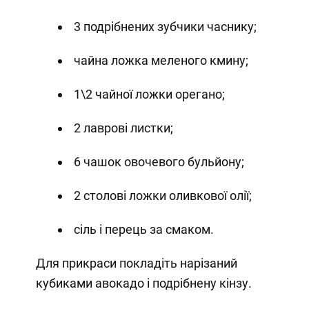
3 подрібнених зубчики часнику;
чайна ложка меленого кмину;
1\2 чайної ложки орегано;
2 лаврові листки;
6 чашок овочевого бульйону;
2 столові ложки оливкової олії;
сіль і перець за смаком.
Для прикраси покладіть нарізаний
кубиками авокадо і подрібнену кінзу.