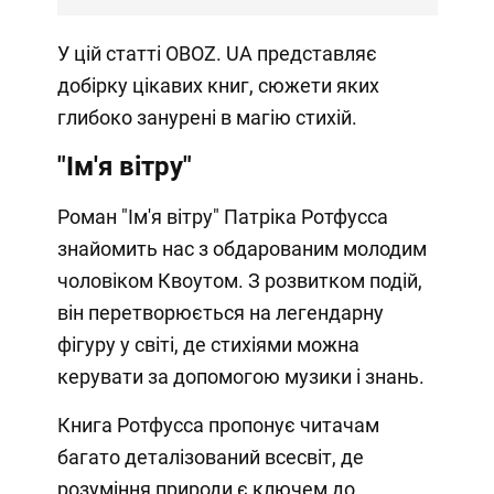
У цій статті OBOZ. UA представляє
добірку цікавих книг, сюжети яких
глибоко занурені в магію стихій.
"Ім'я вітру"
Роман "Ім'я вітру" Патріка Ротфусса
знайомить нас з обдарованим молодим
чоловіком Квоутом. З розвитком подій,
він перетворюється на легендарну
фігуру у світі, де стихіями можна
керувати за допомогою музики і знань.
Книга Ротфусса пропонує читачам
багато деталізований всесвіт, де
розуміння природи є ключем до