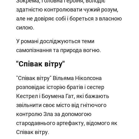
Зокрема, головна героїня, володіє
здатністю контролювати чужий розум,
але не довіряє собі і бореться з власною
силою.
У романі досліджуються теми
самопізнання та природа вогню.
"Співак вітру"
"Співак вітру" Вільяма Ніколсона
розповідає історію братів і сестер
Кестрел і Боумена Гат, які бажають
звільнити своє місто від гнітючого
контролю Зла за допомогою
стародавнього артефакту, відомого як
Співак вітру.