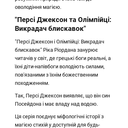
оволодіння магією.
"Персі Джексон та Олімпійці:
Викрадач блискавок"
"Персі Джексон і Олімпійці: Викрадач
блискавок" Ріка Ріордана занурює
читачів у світ, де грецькі боги реальні, а
їхні діти-напівбоги володіють силами,
пов'язаними з їхнім божественним
походженням.
Так, Персі Джексон виявляє, що він син
Посейдона і має владу над водою.
Ця серія поєднує міфологічні історії з
магією стихій у доступній для будь-