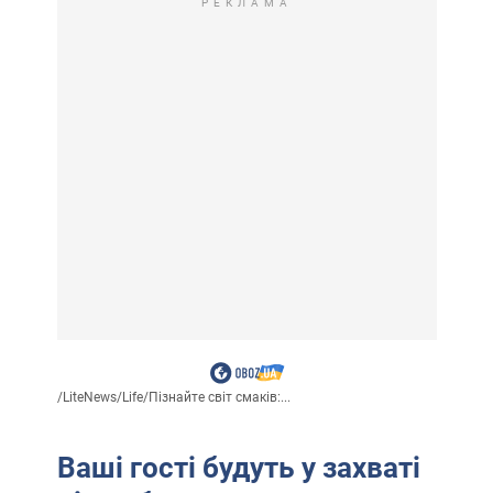
РЕКЛАМА
/
LiteNews
/
Life
/
Пізнайте світ смаків:...
Ваші гості будуть у захваті