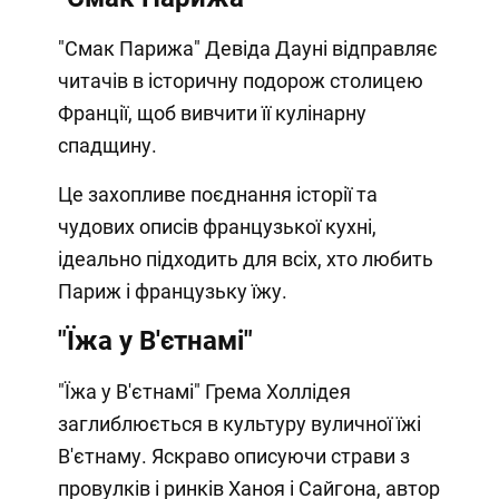
"Смак Парижа" Девіда Дауні відправляє
читачів в історичну подорож столицею
Франції, щоб вивчити її кулінарну
спадщину.
Це захопливе поєднання історії та
чудових описів французької кухні,
ідеально підходить для всіх, хто любить
Париж і французьку їжу.
"Їжа у В'єтнамі"
"Їжа у В'єтнамі" Грема Холлідея
заглиблюється в культуру вуличної їжі
В'єтнаму. Яскраво описуючи страви з
провулків і ринків Ханоя і Сайгона, автор