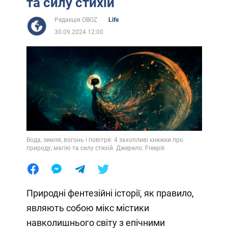
та силу стихій
Редакція OBOZ
Life
30.09.2024 12:00
Вода, земля, вогонь і повітря: 4 захопливі книжки про
природу, магію та силу стихій. Джерело: Freepik
Природні фентезійні історії, як правило,
являють собою мікс містики
навколишнього світу з епічними