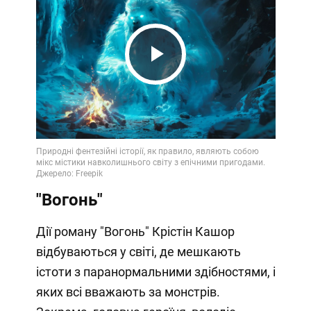
Play
Video
"Вогонь"
Дії роману "Вогонь" Крістін Кашор
відбуваються у світі, де мешкають
істоти з паранормальними здібностями, і
яких всі вважають за монстрів.