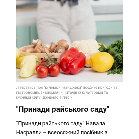
"Принади райського саду"
"Принади райського саду" Навала
Насралли – всеосяжний посібник з