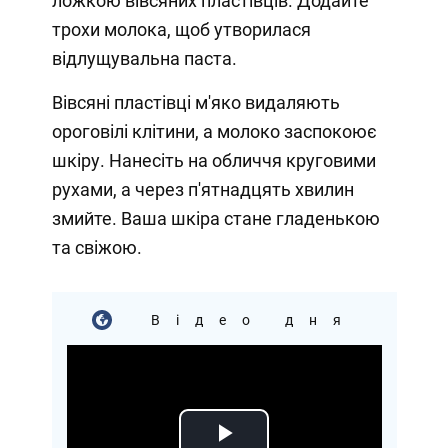
ложкою вівсяних пластівців. Додайте
трохи молока, щоб утворилася
відлущувальна паста.
Вівсяні пластівці м'яко видаляють
ороговілі клітини, а молоко заспокоює
шкіру. Нанесіть на обличчя круговими
рухами, а через п'ятнадцять хвилин
змийте. Ваша шкіра стане гладенькою
та свіжою.
Відео дня