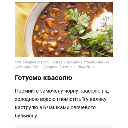
Готуємо квасолю
Промийте замочену чорну квасолю під
холодною водою і помістіть її у велику
каструлю з 6 чашками овочевого
бульйону.