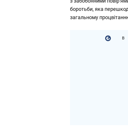
з забобонними повір'ями
боротьби, яка перешкод
загальному процвітанн
В