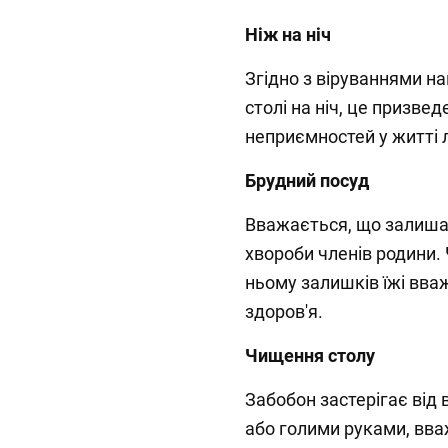
Ніж на ніч
Згідно з віруваннями н
столі на ніч, це призвед
неприємностей у житті
Брудний посуд
Вважається, що залишат
хвороби членів родини. 
ньому залишків їжі вв
здоров'я.
Чищення столу
Забобон застерігає від
або голими руками, вв