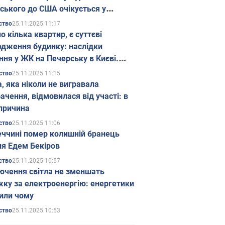
ського до США очікується у
паді
25.11.2025 11:17
ство
о кілька квартир, є суттєві
дження будинку: наслідки
ння у ЖК на Печерську в Києві.
25.11.2025 11:15
ство
а, яка ніколи не вигравала
ачення, відмовилася від участі: в
причина
25.11.2025 11:06
ство
еччині помер колишній бранець
я Едем Бекіров
25.11.2025 10:57
ство
ючення світла не зменшать
жку за електроенергію: енергетики
или чому
25.11.2025 10:53
ство