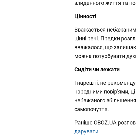
злиденного життя та по
Цінності
Вважається небажаним к
цінні речі. Предки розгл
вважалося, що залишаючи
можна потурбувати дух
Сидіти чи лежати
І нарешті, не рекоменду
народними повір'ями, ці
небажаного збільшення 
самопочуття.
Раніше OBOZ.UA розпов
дарувати.