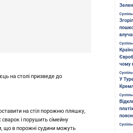
Зелен
листо
Суспіль
Згоріл
пошко
влуча
Фото
Суспіль
Країн
Євроб
чому 
Суспіль
єць на столі призведе до
У Тур
Кремл
Суспіль
Відкл
платі
оставити на стіл порожню пляшку,
поясн
х сварок і порушить сімейну
Суспіль
и, що в порожні судини можуть