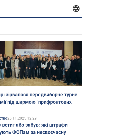
прі зірвалося передвиборче турне
мії під ширмою "прифронтових
25.11.2025 12:29
ство
е встиг або забув: які штрафи
ують ФОПам за несвоєчасну