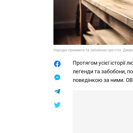
Народні прикмети та забобони про стіл. Джерел
Протягом усієї історії л
легенди та забобони, по
поведінкою за ними. OBO