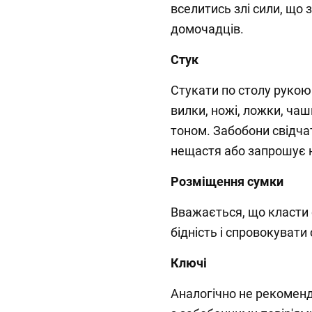
вселитись злі сили, щ
домочадців.
Стук
Стукати по столу рукою
вилки, ножі, ложки, ча
тоном. Забобони свідча
нещастя або запрошує 
Розміщення сумки
Вважається, що класти 
бідність і спровокувати
Ключі
Аналогічно не рекоменду