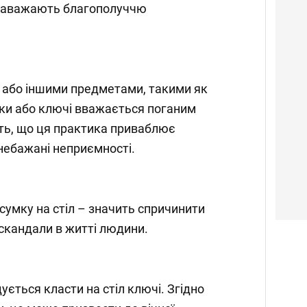
о заважають благополуччю
 або іншими предметами, такими як
шки або ключі вважається поганим
ть, що ця практика приваблює
небажані неприємності.
сумку на стіл – значить спричинити
 скандали в житті людини.
ється класти на стіл ключі. Згідно