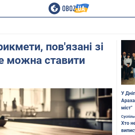
икмети, пов'язані зі
е можна ставити
У Дні
Араха
міст"
Суспіль
Хто н
випис