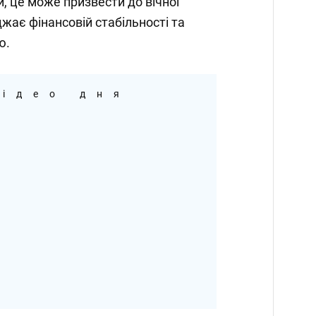
, це може призвести до вічної
жає фінансовій стабільності та
ю.
ідео дня