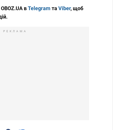
и OBOZ.UA в
Telegram
та
Viber
, щоб
дій.
РЕКЛАМА