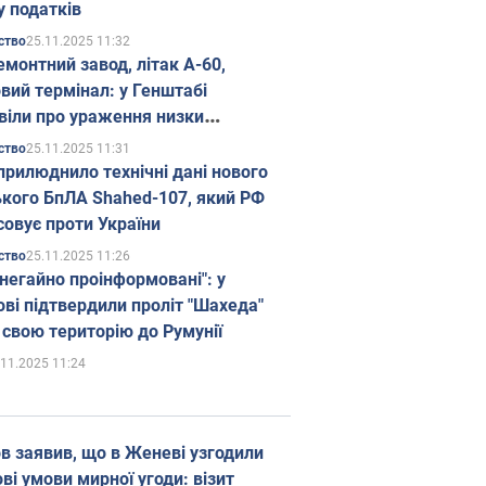
у податків
25.11.2025 11:32
ство
емонтний завод, літак А-60,
вий термінал: у Генштабі
віли про ураження низки
гічних об'єктів Росії
25.11.2025 11:31
ство
прилюднило технічні дані нового
ького БпЛА Shahed-107, який РФ
совує проти України
25.11.2025 11:26
ство
 негайно проінформовані": у
ві підтвердили проліт "Шахеда"
 свою територію до Румунії
.11.2025 11:24
в заявив, що в Женеві узгодили
і умови мирної угоди: візит