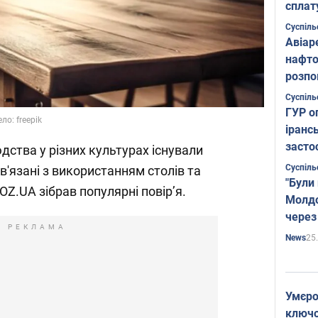
сплат
Суспіль
Авіар
нафто
розпо
страте
Суспіль
ГУР о
о: freepik
іранс
засто
юдства у різних культурах існували
Суспіль
в'язані з використанням столів та
"Були
Z.UA зібрав популярні повірʼя.
Молдо
через
РЕКЛАМА
25
News
Умєро
ключов