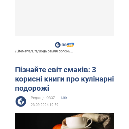
/
LiteNews
/
Life
/
Вода земля вогонь...
Пізнайте світ смаків: 3
корисні книги про кулінарні
подорожі
Редакція OBOZ
Life
23.09.2024 19:59