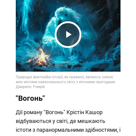
Play
Video
"Вогонь"
Дії роману "Вогонь" Крістін Кашор
відбуваються у світі, де мешкають
істоти з паранормальними здібностями, і