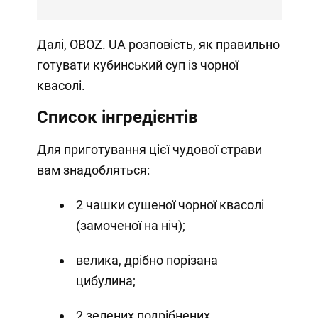
Далі, OBOZ. UA розповість, як правильно
готувати кубинський суп із чорної
квасолі.
Список інгредієнтів
Для приготування цієї чудової страви
вам знадобляться:
2 чашки сушеної чорної квасолі
(замоченої на ніч);
велика, дрібно порізана
цибулина;
2 зелених подрібнених