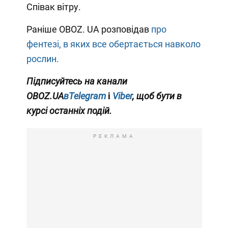
Співак вітру.
Раніше OBOZ. UA розповідав
про
фентезі, в яких все обертається навколо
рослин.
Підписуйтесь на канали
OBOZ.UA
вTelegram
і
Viber
, щоб бути в
курсі останніх подій.
РЕКЛАМА