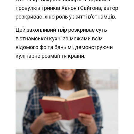
провулків і ринків Ханоя і Сайгона, автор
розкриває їхню роль у житті в'єтнамців.
Цей захопливий твір розкриває суть
в'єтнамської кухні за межами всім
відомого фо та бань мі, демонструючи
кулінарне розмаїття країни.