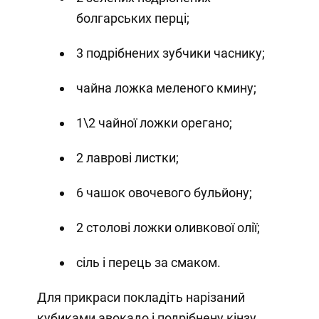
болгарських перці;
3 подрібнених зубчики часнику;
чайна ложка меленого кмину;
1\2 чайної ложки орегано;
2 лаврові листки;
6 чашок овочевого бульйону;
2 столові ложки оливкової олії;
сіль і перець за смаком.
Для прикраси покладіть нарізаний
кубиками авокадо і подрібнену кінзу.