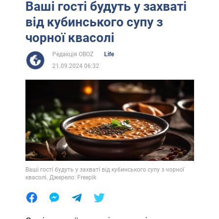
Ваші гості будуть у захваті
від кубинського супу з
чорної квасолі
Редакція OBOZ
Life
21.09.2024 06:32
Ваші гості будуть у захваті від кубинського супу з чорної
квасолі. Джерело: Freepik