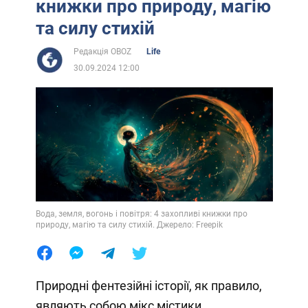
книжки про природу, магію
та силу стихій
Редакція OBOZ
Life
30.09.2024 12:00
Вода, земля, вогонь і повітря: 4 захопливі книжки про
природу, магію та силу стихій. Джерело: Freepik
Природні фентезійні історії, як правило,
являють собою мікс містики