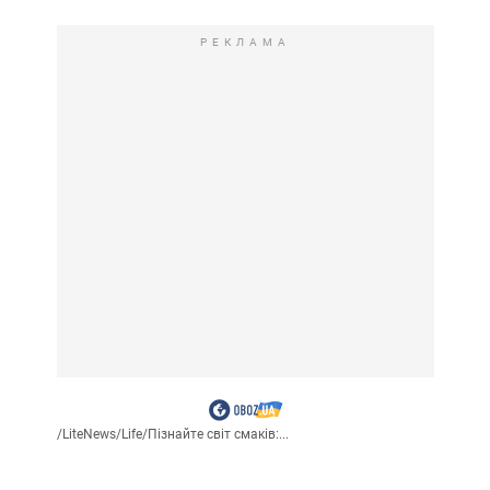
РЕКЛАМА
/
LiteNews
/
Life
/
Пізнайте світ смаків:...