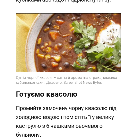
Готуємо квасолю
Промийте замочену чорну квасолю під
холодною водою і помістіть її у велику
каструлю з 6 чашками овочевого
бульйону.