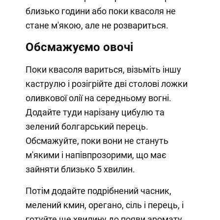
близько години або поки квасоля не
стане м'якою, але не розвариться.
Обсмажуємо овочі
Поки квасоля вариться, візьміть іншу
каструлю і розігрійте дві столові ложки
оливкової олії на середньому вогні.
Додайте туди нарізану цибулю та
зелений болгарський перець.
Обсмажуйте, поки вони не стануть
м'якими і напівпрозорими, що має
зайняти близько 5 хвилин.
Потім додайте подрібнений часник,
мелений кмин, орегано, сіль і перець, і
готуйте ще хвилину до появи аромату.