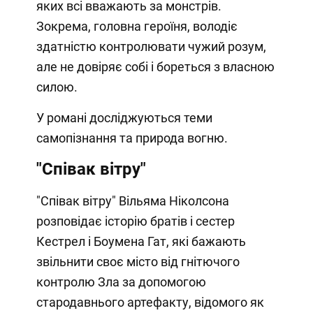
яких всі вважають за монстрів.
Зокрема, головна героїня, володіє
здатністю контролювати чужий розум,
але не довіряє собі і бореться з власною
силою.
У романі досліджуються теми
самопізнання та природа вогню.
"Співак вітру"
"Співак вітру" Вільяма Ніколсона
розповідає історію братів і сестер
Кестрел і Боумена Гат, які бажають
звільнити своє місто від гнітючого
контролю Зла за допомогою
стародавнього артефакту, відомого як