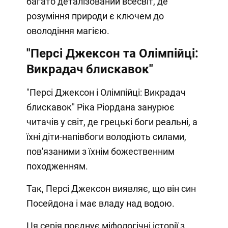
багато деталізований всесвіт, де
розуміння природи є ключем до
оволодіння магією.
"Персі Джексон та Олімпійці:
Викрадач блискавок"
"Персі Джексон і Олімпійці: Викрадач
блискавок" Ріка Ріордана занурює
читачів у світ, де грецькі боги реальні, а
їхні діти-напівбоги володіють силами,
пов'язаними з їхнім божественним
походженням.
Так, Персі Джексон виявляє, що він син
Посейдона і має владу над водою.
Ця серія поєднує міфологічні історії з