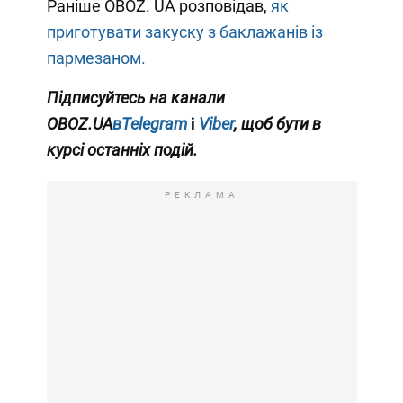
Раніше OBOZ. UA розповідав,
як
приготувати закуску з баклажанів із
пармезаном.
Підписуйтесь на канали
OBOZ.UA
вTelegram
і
Viber
, щоб бути в
курсі останніх подій.
РЕКЛАМА