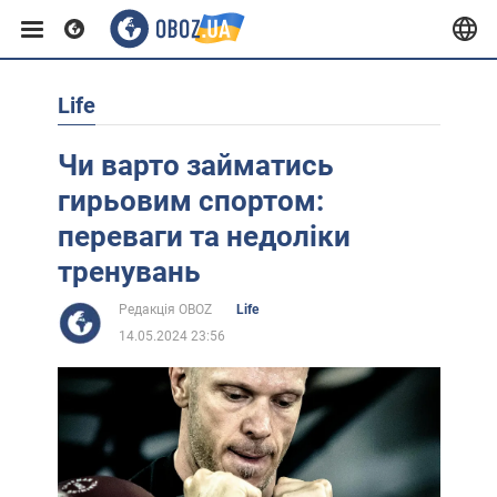
Life
Європа
Чи варто займатись
США
гирьовим спортом:
переваги та недоліки
Азія
тренувань
Редакція OBOZ
Life
Африка
14.05.2024 23:56
Життя
Лайфхаки