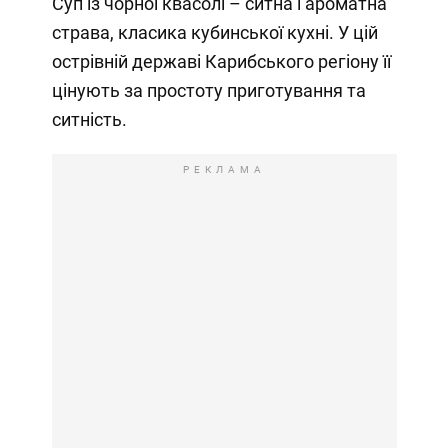
Суп із чорної квасолі – ситна і ароматна
страва, класика кубинської кухні. У цій
острівній державі Карибського регіону її
цінують за простоту приготування та
ситність.
РЕКЛАМА