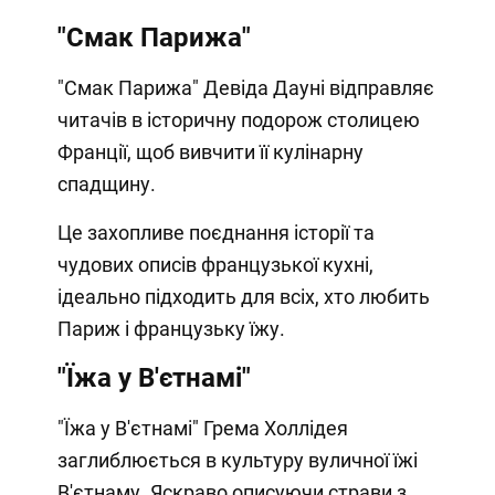
"Смак Парижа"
"Смак Парижа" Девіда Дауні відправляє
читачів в історичну подорож столицею
Франції, щоб вивчити її кулінарну
спадщину.
Це захопливе поєднання історії та
чудових описів французької кухні,
ідеально підходить для всіх, хто любить
Париж і французьку їжу.
"Їжа у В'єтнамі"
"Їжа у В'єтнамі" Грема Холлідея
заглиблюється в культуру вуличної їжі
В'єтнаму. Яскраво описуючи страви з