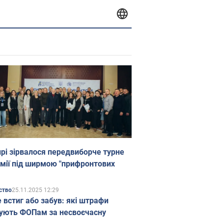
прі зірвалося передвиборче турне
мії під ширмою "прифронтових
25.11.2025 12:29
ство
е встиг або забув: які штрафи
ують ФОПам за несвоєчасну