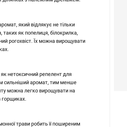
ромат, який відлякує не тільки
в, таких як попелиця, білокрилка,
ний рогохвіст. Їх можна вирощувати
ках.
є як нетоксичний репелент для
Чим сильніший аромат, тим менше
'яту можна легко вирощувати на
в горщиках.
онної трави робить її поширеним