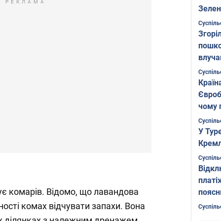
РЕКЛАМА
Зелен
листо
Суспіль
Згоріл
пошко
влуча
Фото
Суспіль
Країн
Євроб
чому 
Суспіль
У Тур
Кремл
Суспіль
Відкл
платі
є комарів. Відомо, що лавандова
поясн
ості комах відчувати запахи. Вона
Суспіль
х ділянках з належним дренажем.