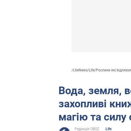
/
LiteNews
/
Life
/
Рослини які відлякую
Вода, земля, в
захопливі кни
магію та силу 
Редакція OBOZ
Life