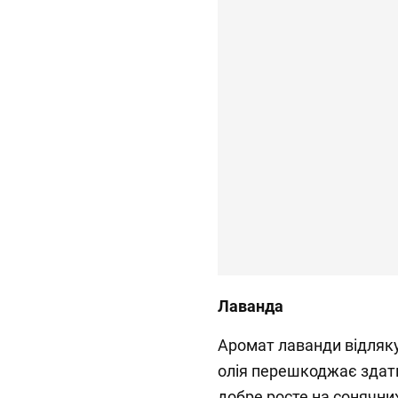
Лаванда
Аромат лаванди відляку
олія перешкоджає здатн
добре росте на сонячни