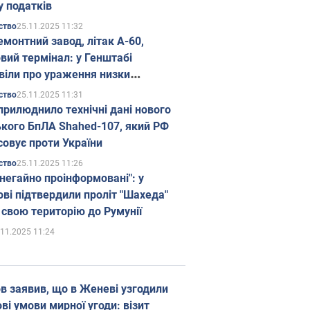
у податків
25.11.2025 11:32
ство
емонтний завод, літак А-60,
вий термінал: у Генштабі
віли про ураження низки
гічних об'єктів Росії
25.11.2025 11:31
ство
прилюднило технічні дані нового
ького БпЛА Shahed-107, який РФ
совує проти України
25.11.2025 11:26
ство
 негайно проінформовані": у
ві підтвердили проліт "Шахеда"
 свою територію до Румунії
.11.2025 11:24
в заявив, що в Женеві узгодили
і умови мирної угоди: візит