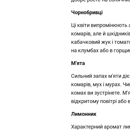
Чорнобривці
Ці квіти випромінюють а
комарів, але й шкідникі
кабачковий жук і томат
на клумбах або в горщи
М'ята
Сильний запах м'яти ді
комарів, мух і мурах. 
комах ви зустрінете. М
відкритому повітрі або 
Лимонник
Характерний аромат лим