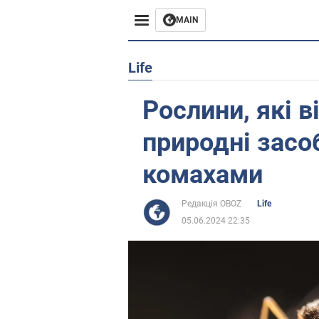
MAIN
Європа
Life
США
Рослини, які 
Азія
природні засо
Африка
комахами
Життя
Редакція OBOZ
Life
05.06.2024 22:35
Лайфхаки