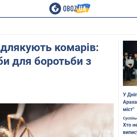
відлякують комарів:
би для боротьби з
У Дні
Араха
міст"
Суспіль
Хто н
випис