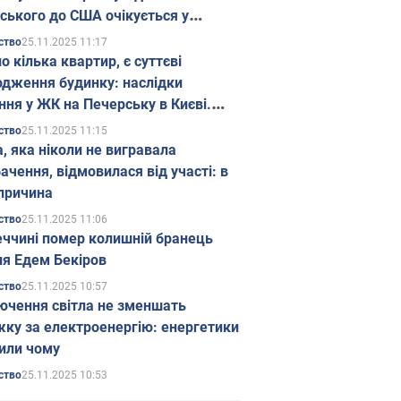
ського до США очікується у
паді
25.11.2025 11:17
ство
о кілька квартир, є суттєві
дження будинку: наслідки
ння у ЖК на Печерську в Києві.
25.11.2025 11:15
ство
а, яка ніколи не вигравала
ачення, відмовилася від участі: в
причина
25.11.2025 11:06
ство
еччині помер колишній бранець
я Едем Бекіров
25.11.2025 10:57
ство
ючення світла не зменшать
жку за електроенергію: енергетики
или чому
25.11.2025 10:53
ство