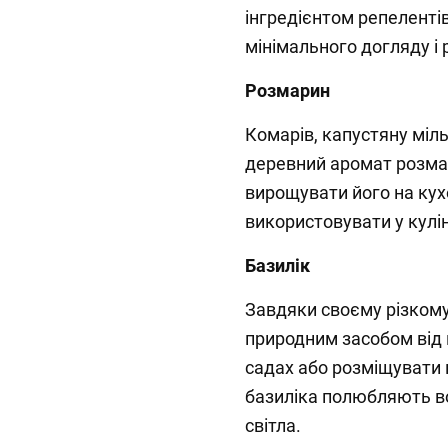
інгредієнтом репелентів
мінімального догляду і 
Розмарин
Комарів, капустяну міл
деревний аромат розмар
вирощувати його на кух
використовувати у кулін
Базилік
Завдяки своєму різкому
природним засобом від
садах або розміщувати 
базиліка полюбляють во
світла.