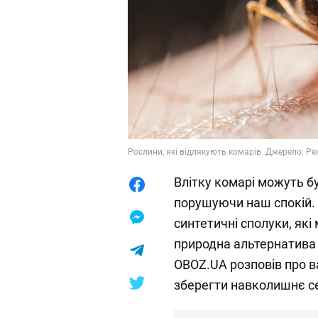
Рослини, які відлякують комарів. Джерело: Pe
Влітку комарі можуть б
порушуючи наш спокій. 
синтетичні сполуки, які 
природна альтернатива –
OBOZ.UA розповів про в
зберегти навколишнє се