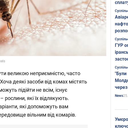
сплат
Суспіль
Авіар
нафто
розпо
страте
Суспіль
ГУР о
іранс
засто
xels
Суспіль
ути великою неприємністю, часто
"Були
Молдо
Хоча деякі засоби від комах містять
через
можуть підійти не всім, існує
25
News
 рослини, які їх відлякують.
аріанти, які допоможуть вам
редовище вільним від комарів.
Умєро
ключов