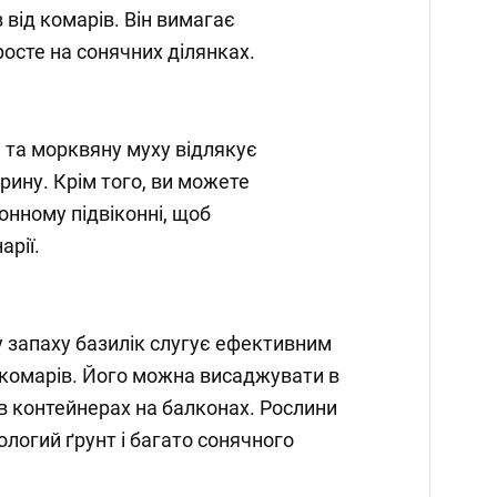
 від комарів. Він вимагає
росте на сонячних ділянках.
ь та морквяну муху відлякує
ину. Крім того, ви можете
онному підвіконні, щоб
арії.
 запаху базилік слугує ефективним
 комарів. Його можна висаджувати в
в контейнерах на балконах. Рослини
логий ґрунт і багато сонячного