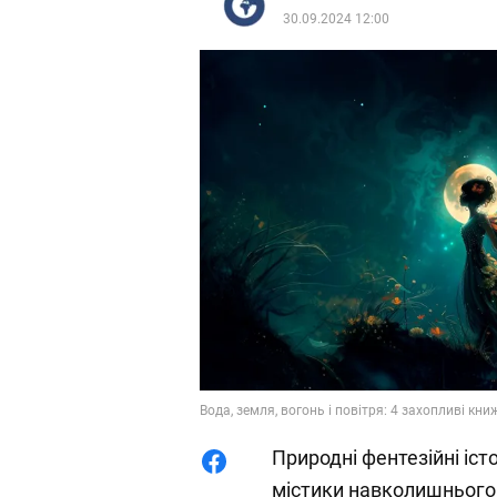
30.09.2024 12:00
Вода, земля, вогонь і повітря: 4 захопливі кни
Природні фентезійні іст
містики навколишнього 