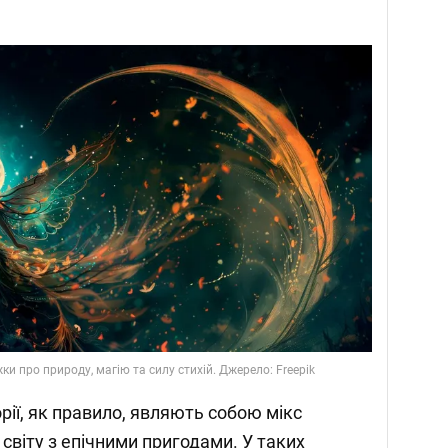
жки про природу, магію та силу стихій. Джерело: Freepik
орії, як правило, являють собою мікс
світу з епічними пригодами. У таких