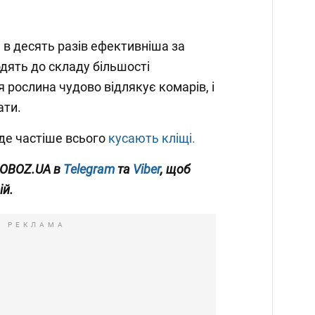
 в десять разів ефективніша за
одять до складу більшості
я рослина чудово відлякує комарів, і
ати.
де частіше всього
кусають кліщі.
 OBOZ.UA в
Telegram
та
Viber
, щоб
ій.
РЕКЛАМА