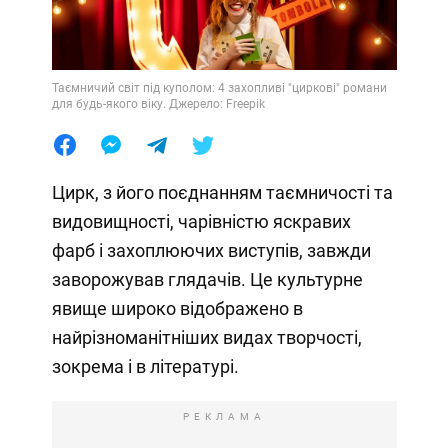
Таємничий світ під куполом: 4 захопливі "циркові" романи
для будь-якого віку. Джерело: Freepik
Цирк, з його поєднанням таємничості та
видовищності, чарівністю яскравих
фарб і захоплюючих виступів, завжди
заворожував глядачів. Це культурне
явище широко відображено в
найрізноманітніших видах творчості,
зокрема і в літературі.
РЕКЛАМА