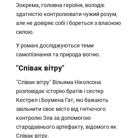
Зокрема, головна героїня, володіє
здатністю контролювати чужий розум,
але не довіряє собі і бореться з власною
силою.
У романі досліджуються теми
самопізнання та природа вогню.
"Співак вітру"
"Співак вітру" Вільяма Ніколсона
розповідає історію братів і сестер
Кестрел і Боумена Гат, які бажають
звільнити своє місто від гнітючого
контролю Зла за допомогою
стародавнього артефакту, відомого як
Співак вітру.