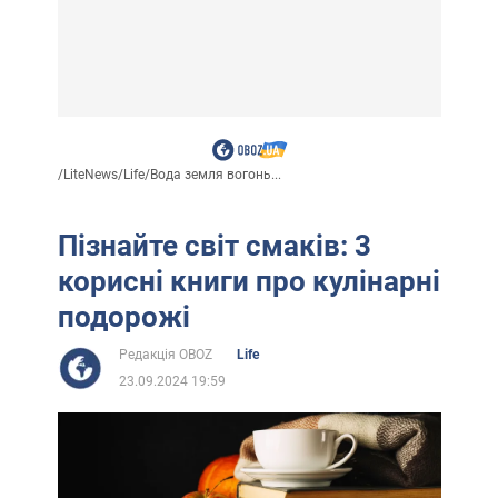
/
LiteNews
/
Life
/
Вода земля вогонь...
Пізнайте світ смаків: 3
корисні книги про кулінарні
подорожі
Редакція OBOZ
Life
23.09.2024 19:59