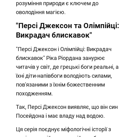
розуміння природи є ключем до
оволодіння магією.
"Персі Джексон та Олімпійці:
Викрадач блискавок"
"Персі Джексон і Олімпійці: Викрадач
блискавок" Ріка Ріордана занурює
читачів у світ, де грецькі боги реальні, а
їхні діти-напівбоги володіють силами,
пов'язаними з їхнім божественним
походженням.
Так, Персі Джексон виявляє, що він син
Посейдона і має владу над водою.
Ця серія поєднує міфологічні історії з