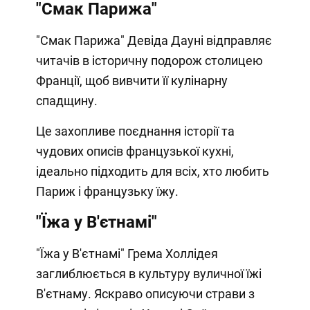
"Смак Парижа"
"Смак Парижа" Девіда Дауні відправляє
читачів в історичну подорож столицею
Франції, щоб вивчити її кулінарну
спадщину.
Це захопливе поєднання історії та
чудових описів французької кухні,
ідеально підходить для всіх, хто любить
Париж і французьку їжу.
"Їжа у В'єтнамі"
"Їжа у В'єтнамі" Грема Холлідея
заглиблюється в культуру вуличної їжі
В'єтнаму. Яскраво описуючи страви з