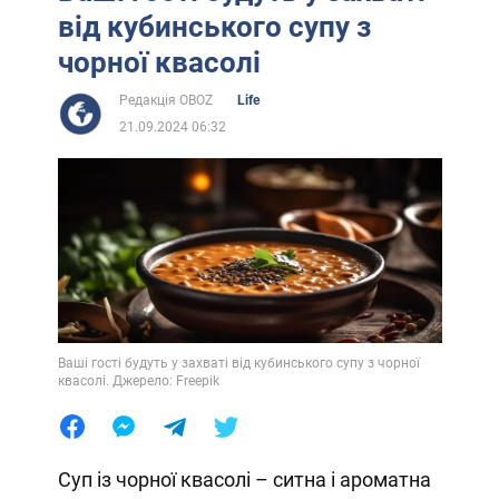
від кубинського супу з
чорної квасолі
Редакція OBOZ
Life
21.09.2024 06:32
Ваші гості будуть у захваті від кубинського супу з чорної
квасолі. Джерело: Freepik
Суп із чорної квасолі – ситна і ароматна