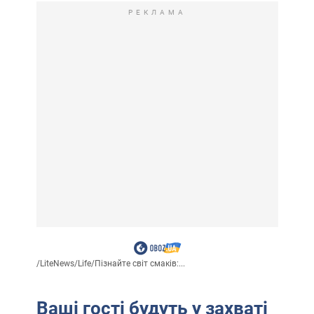
РЕКЛАМА
/
LiteNews
/
Life
/
Пізнайте світ смаків:...
Ваші гості будуть у захваті