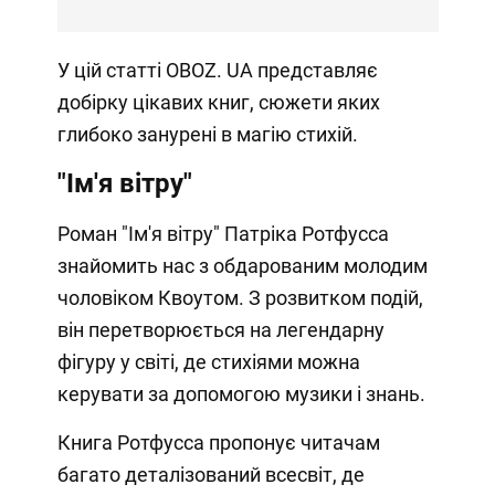
У цій статті OBOZ. UA представляє
добірку цікавих книг, сюжети яких
глибоко занурені в магію стихій.
"Ім'я вітру"
Роман "Ім'я вітру" Патріка Ротфусса
знайомить нас з обдарованим молодим
чоловіком Квоутом. З розвитком подій,
він перетворюється на легендарну
фігуру у світі, де стихіями можна
керувати за допомогою музики і знань.
Книга Ротфусса пропонує читачам
багато деталізований всесвіт, де