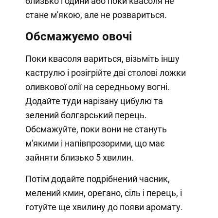
близько години або поки квасоля не
стане м'якою, але не розвариться.
Обсмажуємо овочі
Поки квасоля вариться, візьміть іншу
каструлю і розігрійте дві столові ложки
оливкової олії на середньому вогні.
Додайте туди нарізану цибулю та
зелений болгарський перець.
Обсмажуйте, поки вони не стануть
м'якими і напівпрозорими, що має
зайняти близько 5 хвилин.
Потім додайте подрібнений часник,
мелений кмин, орегано, сіль і перець, і
готуйте ще хвилину до появи аромату.