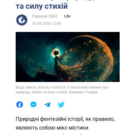
та силу стихій
Редакція OBOZ
Life
30.09.2024 12:00
Вода, земля, вогонь і повітря: 4 захопливі книжки про
природу, магію та силу стихій. Джерело: Freepik
Природні фентезійні історії, як правило,
являють собою мікс містики