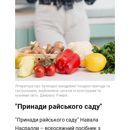
"Принади райського саду"
"Принади райського саду" Навала
Насралли – всеосяжний посібник з