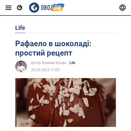
Life
Європа
Рафаело в шоколаді:
США
простий рецепт
Ектор Хіменес-Браво
Life
Азія
20.05.2024 17:05
Африка
Життя
Лайфхаки