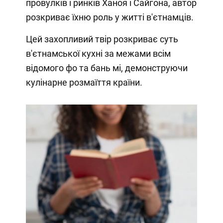
провулків і ринків Ханоя і Сайгона, автор
розкриває їхню роль у житті в'єтнамців.
Цей захопливий твір розкриває суть
в'єтнамської кухні за межами всім
відомого фо та бань мі, демонструючи
кулінарне розмаїття країни.