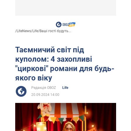
/
LiteNews
/
Life
/
Ваші гості будуть...
Таємничий світ під
куполом: 4 захопливі
"циркові" романи для будь-
якого віку
Редакція OBOZ
Life
20.09.2024 14:00