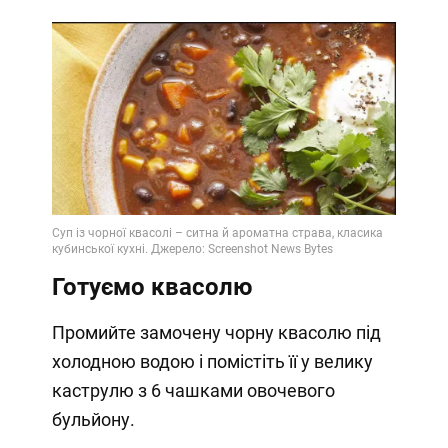
Готуємо квасолю
Промийте замочену чорну квасолю під
холодною водою і помістіть її у велику
каструлю з 6 чашками овочевого
бульйону.