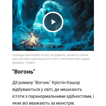
Play
Video
"Вогонь"
Дії роману "Вогонь" Крістін Кашор
відбуваються у світі, де мешкають
істоти з паранормальними здібностями, і
яких всі вважають за монстрів.