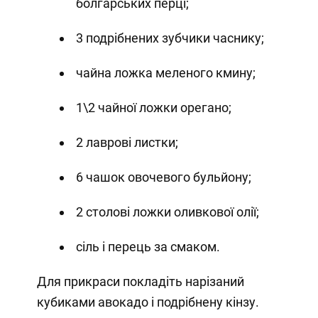
болгарських перці;
3 подрібнених зубчики часнику;
чайна ложка меленого кмину;
1\2 чайної ложки орегано;
2 лаврові листки;
6 чашок овочевого бульйону;
2 столові ложки оливкової олії;
сіль і перець за смаком.
Для прикраси покладіть нарізаний
кубиками авокадо і подрібнену кінзу.