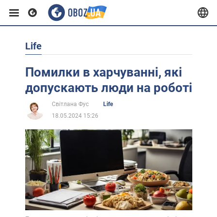
Life
Європа
Помилки в харчуванні, які
США
допускають люди на роботі
Світлана Фус
Life
Азія
18.05.2024 15:26
Африка
Життя
Лайфхаки