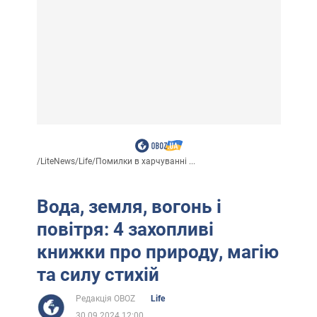
/
LiteNews
/
Life
/
Помилки в харчуванні ...
Вода, земля, вогонь і
повітря: 4 захопливі
книжки про природу, магію
та силу стихій
Редакція OBOZ
Life
30.09.2024 12:00