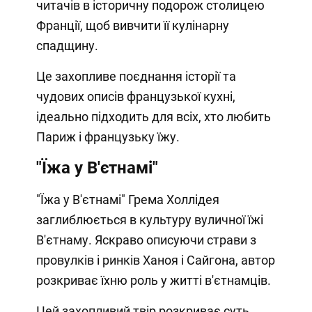
читачів в історичну подорож столицею
Франції, щоб вивчити її кулінарну
спадщину.
Це захопливе поєднання історії та
чудових описів французької кухні,
ідеально підходить для всіх, хто любить
Париж і французьку їжу.
"Їжа у В'єтнамі"
"Їжа у В'єтнамі" Грема Холлідея
заглиблюється в культуру вуличної їжі
В'єтнаму. Яскраво описуючи страви з
провулків і ринків Ханоя і Сайгона, автор
розкриває їхню роль у житті в'єтнамців.
Цей захопливий твір розкриває суть