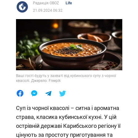
Редакція OBOZ
Life
21.09.2024 06:32
Ваші гості будуть у захваті від кубинського супу з чорної
квасолі. Джерело: Freepik
Суп із чорної квасолі – ситна і ароматна
страва, класика кубинської кухні. У цій
острівній державі Карибського регіону її
цінують за простоту приготування та