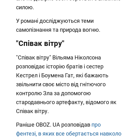
силою.
У романі досліджуються теми
самопізнання та природа вогню.
"Співак вітру"
"Співак вітру" Вільяма Ніколсона
розповідає історію братів і сестер
Кестрел і Боумена Гат, які бажають
звільнити своє місто від гнітючого
контролю Зла за допомогою
стародавнього артефакту, відомого як
Співак вітру.
Раніше OBOZ. UA розповідав
про
фентезі, в яких все обертається навколо