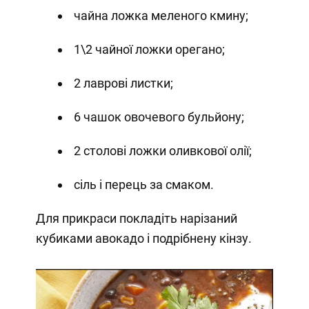
чайна ложка меленого кмину;
1\2 чайної ложки орегано;
2 лаврові листки;
6 чашок овочевого бульйону;
2 столові ложки оливкової олії;
сіль і перець за смаком.
Для прикраси покладіть нарізаний
кубиками авокадо і подрібнену кінзу.