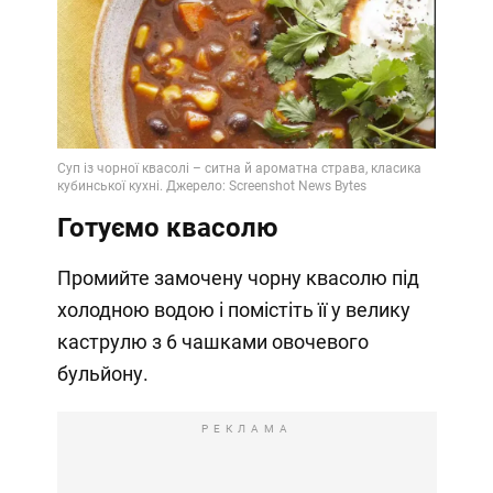
Готуємо квасолю
Промийте замочену чорну квасолю під
холодною водою і помістіть її у велику
каструлю з 6 чашками овочевого
бульйону.
РЕКЛАМА