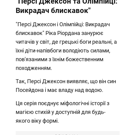
"Персі Джексон та Олімпійці:
Викрадач блискавок"
"Персі Джексон і Олімпійці: Викрадач
блискавок" Ріка Ріордана занурює
читачів у світ, де грецькі боги реальні, а
їхні діти-напівбоги володіють силами,
пов'язаними з їхнім божественним
походженням.
Так, Персі Джексон виявляє, що він син
Посейдона і має владу над водою.
Ця серія поєднує міфологічні історії з
магією стихій у доступній для будь-
якого віку формі.