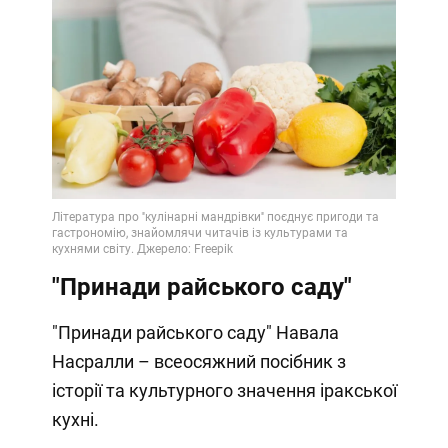
"Принади райського саду"
"Принади райського саду" Навала
Насралли – всеосяжний посібник з
історії та культурного значення іракської
кухні.