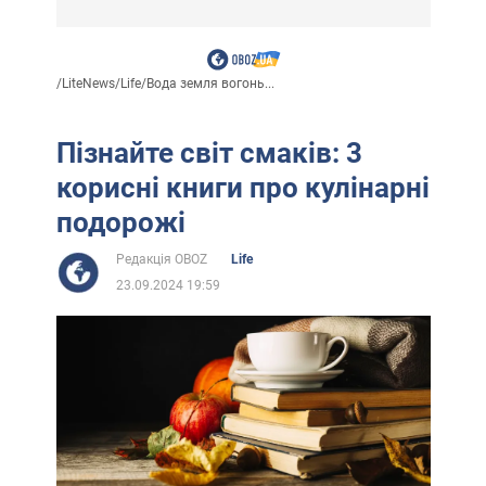
/
LiteNews
/
Life
/
Вода земля вогонь...
Пізнайте світ смаків: 3
корисні книги про кулінарні
подорожі
Редакція OBOZ
Life
23.09.2024 19:59