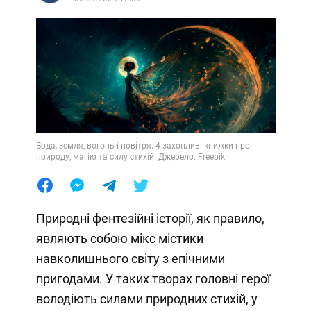
Вода, земля, вогонь і повітря: 4 захопливі книжки про
природу, магію та силу стихій. Джерело: Freepik
Природні фентезійні історії, як правило,
являють собою мікс містики
навколишнього світу з епічними
пригодами. У таких творах головні герої
володіють силами природних стихій, у