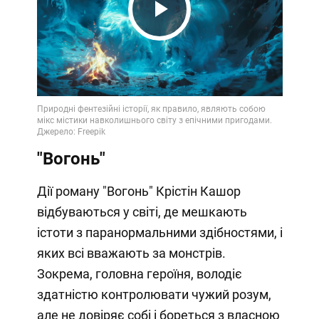
Play
Video
"Вогонь"
Дії роману "Вогонь" Крістін Кашор
відбуваються у світі, де мешкають
істоти з паранормальними здібностями, і
яких всі вважають за монстрів.
Зокрема, головна героїня, володіє
здатністю контролювати чужий розум,
але не довіряє собі і бореться з власною