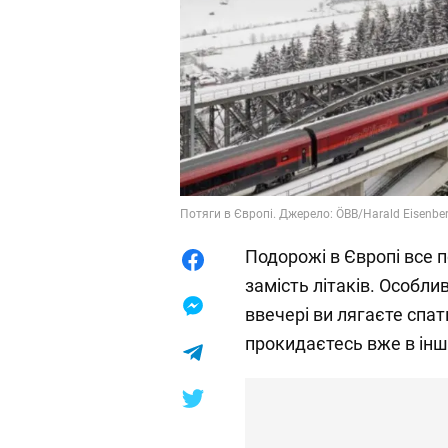
Потяги в Європі. Джерело: ÖBB/Harald Eisenbe
Подорожі в Європі все 
замість літаків. Особли
ввечері ви лягаєте спати
прокидаєтесь вже в інш