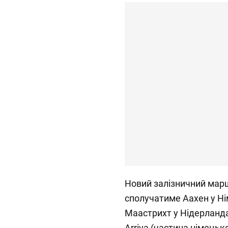
Новий залізничний мар
сполучатиме Аахен у Нім
Маастрихт у Нідерланда
Arriva (частина німецьк