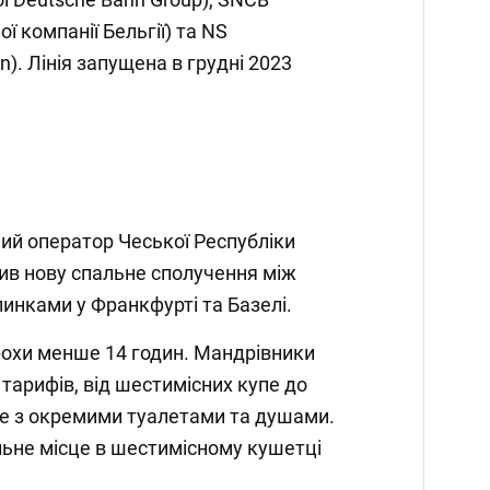
ї компанії Бельгії) та NS
). Лінія запущена в грудні 2023
ий оператор Чеської Республіки
тив нову спальне сполучення між
пинками у Франкфурті та Базелі.
рохи менше 14 годин. Мандрівники
 тарифів, від шестимісних купе до
пе з окремими туалетами та душами.
альне місце в шестимісному кушетці