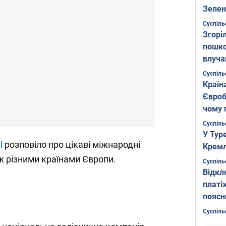
Зелен
листо
Суспіль
Згоріл
пошко
влуча
Фото
Суспіль
Країн
Євроб
чому 
Суспіль
У Тур
l
розповіло про цікаві міжнародні
Кремл
ж різними країнами Європи.
Суспіль
Відкл
платі
поясн
Суспіль