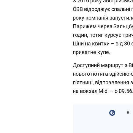
З 2016 року австрійськ
ÖBB відроджує спальні п
року компанія запустил
Парижем через Зальцбу
годин, потяг курсує три
Ціни на квитки – від 30 
приватне купе.
Доступний маршрут з В
нового потяга здійсню
п'ятниці, відправлення 
на вокзал Midi – о 09.56
В