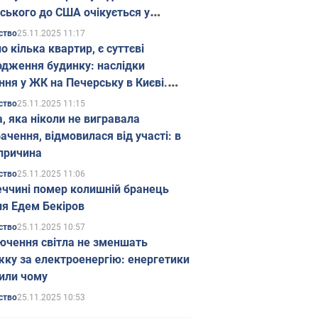
ського до США очікується у
паді
25.11.2025 11:17
ство
о кілька квартир, є суттєві
дження будинку: наслідки
ння у ЖК на Печерську в Києві.
25.11.2025 11:15
ство
а, яка ніколи не вигравала
ачення, відмовилася від участі: в
причина
25.11.2025 11:06
ство
еччині помер колишній бранець
я Едем Бекіров
25.11.2025 10:57
ство
ючення світла не зменшать
жку за електроенергію: енергетики
или чому
25.11.2025 10:53
ство