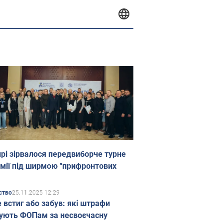
прі зірвалося передвиборче турне
мії під ширмою "прифронтових
25.11.2025 12:29
ство
е встиг або забув: які штрафи
ують ФОПам за несвоєчасну