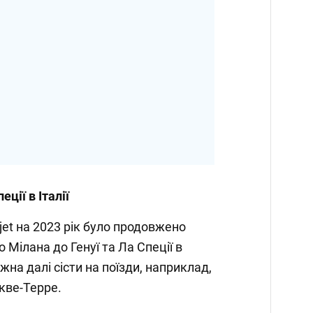
еції в Італії
jet на 2023 рік було продовжено
Мілана до Генуї та Ла Спеції в
ожна далі сісти на поїзди, наприклад,
кве-Терре.