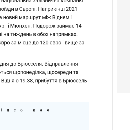
а національна залізнична компанія
оїзди в Європі. Наприкінці 2021
а новий маршрут між Віднем і
рг і Мюнхен. Подорож займає 14
чі на тиждень в обох напрямках.
євро за місце до 120 євро і вище за
ідня до Брюсселя. Відправлення
ються щопонеділка, щосереди та
з Відня о 19.38, прибуття в Брюссель
.
ідео дня