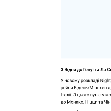
З Відня до Генуї та Ла Сп
У новому розкладі Night
рейси Відень/Мюнхен до 
Італії. З цього пункту м
до Монако, Ніцци та Чін