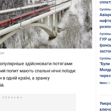
сплат
Суспіль
Авіар
нафто
розпо
страте
Суспіль
ГУР о
іранс
засто
rger
Суспіль
популярніше здійснювати потягами
"Були
Молдо
вий попит мають спальні нічні поїзди:
через
 в одній країні, а зранку
25
News
ій.
РЕКЛАМА
Умєро
ключов