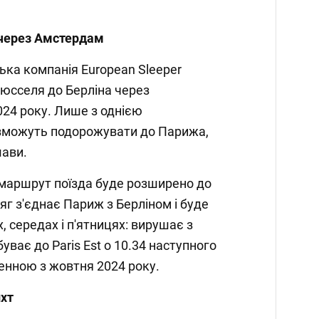
 через Амстердам
ька компанія European Sleeper
юсселя до Берліна через
24 року. Лише з однією
зможуть подорожувати до Парижа,
шави.
 маршрут поїзда буде розширено до
яг з'єднає Париж з Берліном і буде
, середах і п'ятницях: вирушає з
ибуває до Paris Est о 10.34 наступного
енною з жовтня 2024 року.
ихт