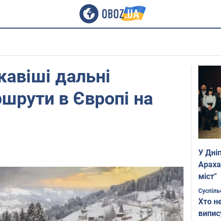
кавіші дальні
ршрути в Європі на
У Дні
Араха
міст"
Суспіль
Хто н
випис