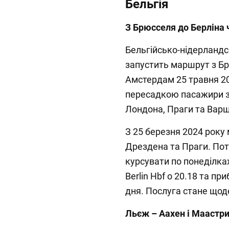
Бельгія
З Брюсселя до Берліна
Бельгійсько-нідерландс
запустить маршрут з Бр
Амстердам 25 травня 20
пересадкою пасажири 
Лондона, Праги та Вар
З 25 березня 2024 року
Дрездена та Праги. Пот
курсувати по понеділках
Berlin Hbf о 20.18 та пр
дня. Послуга стане щод
Льєж – Аахен і Маастр