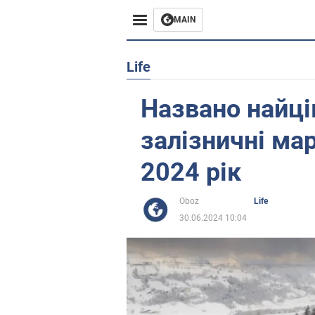
MAIN
Європа
Life
США
Названо найці
Азія
залізничні ма
Африка
2024 рік
Життя
Oboz
Life
30.06.2024 10:04
Лайфхаки