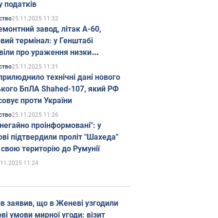
у податків
25.11.2025 11:32
ство
емонтний завод, літак А-60,
вий термінал: у Генштабі
віли про ураження низки
гічних об'єктів Росії
25.11.2025 11:31
ство
прилюднило технічні дані нового
ького БпЛА Shahed-107, який РФ
совує проти України
25.11.2025 11:26
ство
 негайно проінформовані": у
ві підтвердили проліт "Шахеда"
 свою територію до Румунії
.11.2025 11:24
в заявив, що в Женеві узгодили
і умови мирної угоди: візит