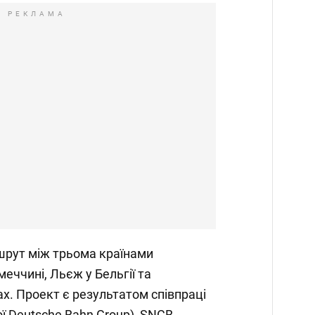
РЕКЛАМА
шрут між трьома країнами
еччині, Льєж у Бельгії та
х. Проект є результатом співпраці
ої Deutsche Bahn Group), SNCB