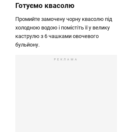
Готуємо квасолю
Промийте замочену чорну квасолю під
холодною водою і помістіть її у велику
каструлю з 6 чашками овочевого
бульйону.
РЕКЛАМА