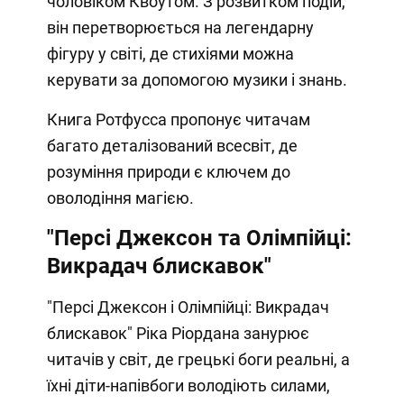
чоловіком Квоутом. З розвитком подій,
він перетворюється на легендарну
фігуру у світі, де стихіями можна
керувати за допомогою музики і знань.
Книга Ротфусса пропонує читачам
багато деталізований всесвіт, де
розуміння природи є ключем до
оволодіння магією.
"Персі Джексон та Олімпійці:
Викрадач блискавок"
"Персі Джексон і Олімпійці: Викрадач
блискавок" Ріка Ріордана занурює
читачів у світ, де грецькі боги реальні, а
їхні діти-напівбоги володіють силами,