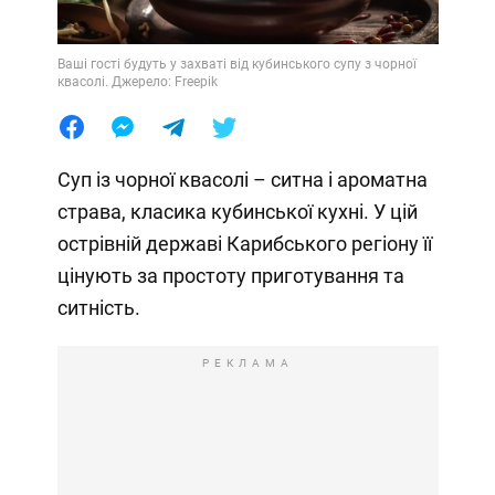
Ваші гості будуть у захваті від кубинського супу з чорної
квасолі. Джерело: Freepik
Суп із чорної квасолі – ситна і ароматна
страва, класика кубинської кухні. У цій
острівній державі Карибського регіону її
цінують за простоту приготування та
ситність.
РЕКЛАМА