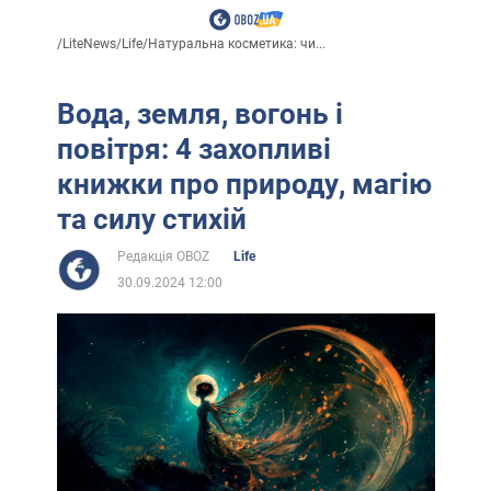
/
LiteNews
/
Life
/
Натуральна косметика: чи...
Вода, земля, вогонь і
повітря: 4 захопливі
книжки про природу, магію
та силу стихій
Редакція OBOZ
Life
30.09.2024 12:00