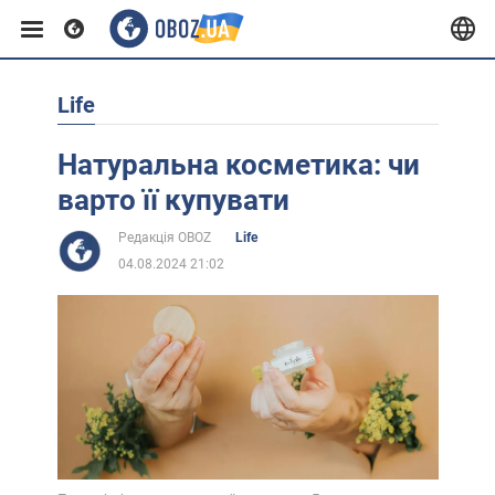
Life
Європа
Натуральна косметика: чи
США
варто її купувати
Редакція OBOZ
Life
Азія
04.08.2024 21:02
Африка
Життя
Лайфхаки