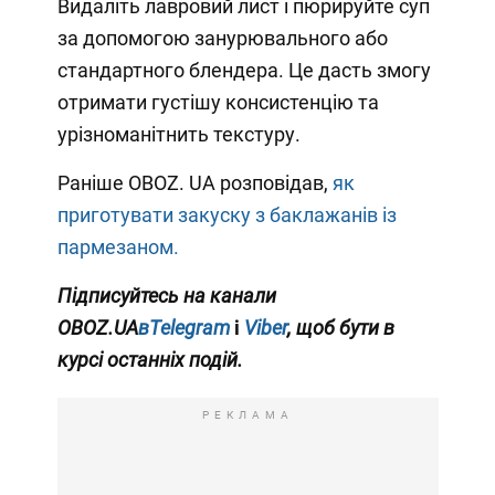
Видаліть лавровий лист і пюрируйте суп
за допомогою занурювального або
стандартного блендера. Це дасть змогу
отримати густішу консистенцію та
урізноманітнить текстуру.
Раніше OBOZ. UA розповідав,
як
приготувати закуску з баклажанів із
пармезаном.
Підписуйтесь на канали
OBOZ.UA
вTelegram
і
Viber
, щоб бути в
курсі останніх подій.
РЕКЛАМА