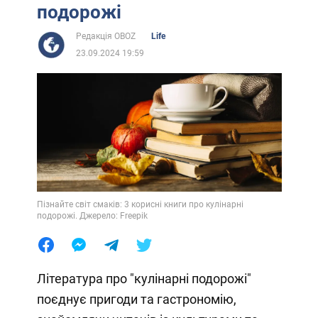
подорожі
Редакція OBOZ
Life
23.09.2024 19:59
Пізнайте світ смаків: 3 корисні книги про кулінарні
подорожі. Джерело: Freepik
Література про "кулінарні подорожі"
поєднує пригоди та гастрономію,