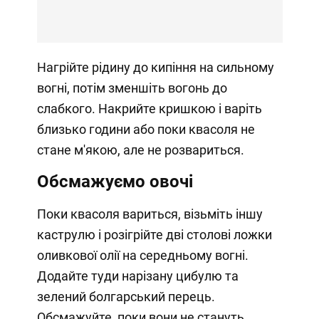
Нагрійте рідину до кипіння на сильному
вогні, потім зменшіть вогонь до
слабкого. Накрийте кришкою і варіть
близько години або поки квасоля не
стане м'якою, але не розвариться.
Обсмажуємо овочі
Поки квасоля вариться, візьміть іншу
каструлю і розігрійте дві столові ложки
оливкової олії на середньому вогні.
Додайте туди нарізану цибулю та
зелений болгарський перець.
Обсмажуйте, поки вони не стануть