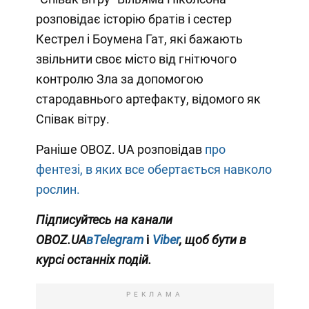
розповідає історію братів і сестер
Кестрел і Боумена Гат, які бажають
звільнити своє місто від гнітючого
контролю Зла за допомогою
стародавнього артефакту, відомого як
Співак вітру.
Раніше OBOZ. UA розповідав
про
фентезі, в яких все обертається навколо
рослин.
Підписуйтесь на канали
OBOZ.UA
вTelegram
і
Viber
, щоб бути в
курсі останніх подій.
РЕКЛАМА