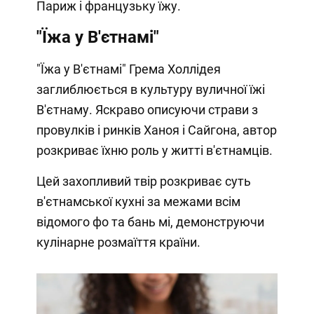
Париж і французьку їжу.
"Їжа у В'єтнамі"
"Їжа у В'єтнамі" Грема Холлідея
заглиблюється в культуру вуличної їжі
В'єтнаму. Яскраво описуючи страви з
провулків і ринків Ханоя і Сайгона, автор
розкриває їхню роль у житті в'єтнамців.
Цей захопливий твір розкриває суть
в'єтнамської кухні за межами всім
відомого фо та бань мі, демонструючи
кулінарне розмаїття країни.