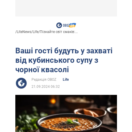
/
LiteNews
/
Life
/
Пізнайте світ смаків:...
Ваші гості будуть у захваті
від кубинського супу з
чорної квасолі
Редакція OBOZ
Life
21.09.2024 06:32