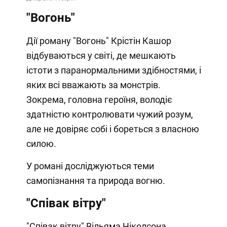
"Вогонь"
Дії роману "Вогонь" Крістін Кашор
відбуваються у світі, де мешкають
істоти з паранормальними здібностями, і
яких всі вважають за монстрів.
Зокрема, головна героїня, володіє
здатністю контролювати чужий розум,
але не довіряє собі і бореться з власною
силою.
У романі досліджуються теми
самопізнання та природа вогню.
"Співак вітру"
"Співак вітру" Вільяма Ніколсона