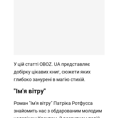
У цій статті OBOZ. UA представляє
добірку цікавих книг, сюжети яких
глибоко занурені в магію стихій.
"Ім'я вітру"
Роман "Ім'я вітру" Патріка Ротфусса
знайомить нас з обдарованим молодим