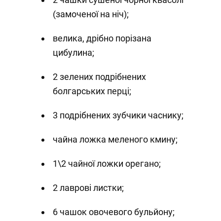
(замоченої на ніч);
велика, дрібно порізана
цибулина;
2 зелених подрібнених
болгарських перці;
3 подрібнених зубчики часнику;
чайна ложка меленого кмину;
1\2 чайної ложки орегано;
2 лаврові листки;
6 чашок овочевого бульйону;