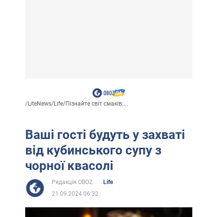
/
LiteNews
/
Life
/
Пізнайте світ смаків:...
Ваші гості будуть у захваті
від кубинського супу з
чорної квасолі
Редакція OBOZ
Life
21.09.2024 06:32