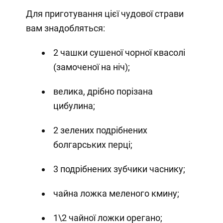
Для приготування цієї чудової страви
вам знадобляться:
2 чашки сушеної чорної квасолі
(замоченої на ніч);
велика, дрібно порізана
цибулина;
2 зелених подрібнених
болгарських перці;
3 подрібнених зубчики часнику;
чайна ложка меленого кмину;
1\2 чайної ложки орегано;