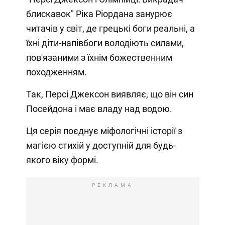
блискавок" Ріка Ріордана занурює
читачів у світ, де грецькі боги реальні, а
їхні діти-напівбоги володіють силами,
пов'язаними з їхнім божественним
походженням.
Так, Персі Джексон виявляє, що він син
Посейдона і має владу над водою.
Ця серія поєднує міфологічні історії з
магією стихій у доступній для будь-
якого віку формі.
РЕКЛАМА