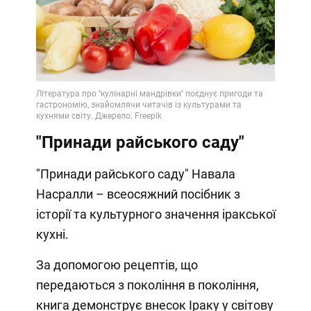
"Принади райського саду"
"Принади райського саду" Навала
Насралли – всеосяжний посібник з
історії та культурного значення іракської
кухні.
За допомогою рецептів, що
передаються з покоління в покоління,
книга демонструє внесок Іраку у світову