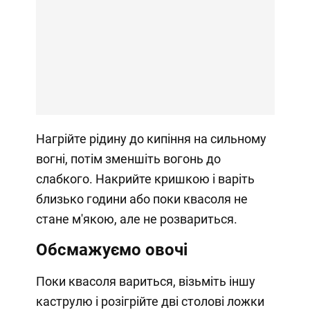
Нагрійте рідину до кипіння на сильному
вогні, потім зменшіть вогонь до
слабкого. Накрийте кришкою і варіть
близько години або поки квасоля не
стане м'якою, але не розвариться.
Обсмажуємо овочі
Поки квасоля вариться, візьміть іншу
каструлю і розігрійте дві столові ложки