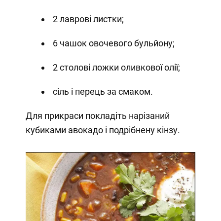
2 лаврові листки;
6 чашок овочевого бульйону;
2 столові ложки оливкової олії;
сіль і перець за смаком.
Для прикраси покладіть нарізаний
кубиками авокадо і подрібнену кінзу.