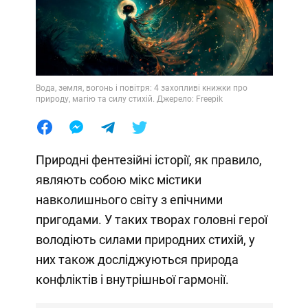
Вода, земля, вогонь і повітря: 4 захопливі книжки про
природу, магію та силу стихій. Джерело: Freepik
Природні фентезійні історії, як правило,
являють собою мікс містики
навколишнього світу з епічними
пригодами. У таких творах головні герої
володіють силами природних стихій, у
них також досліджуються природа
конфліктів і внутрішньої гармонії.