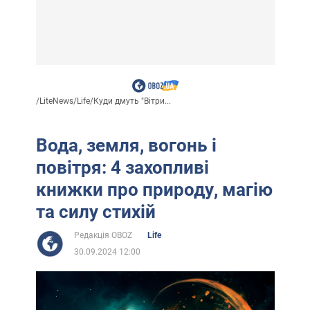
/
LiteNews
/
Life
/
Куди дмуть "Вітри...
Вода, земля, вогонь і
повітря: 4 захопливі
книжки про природу, магію
та силу стихій
Редакція OBOZ
Life
30.09.2024 12:00