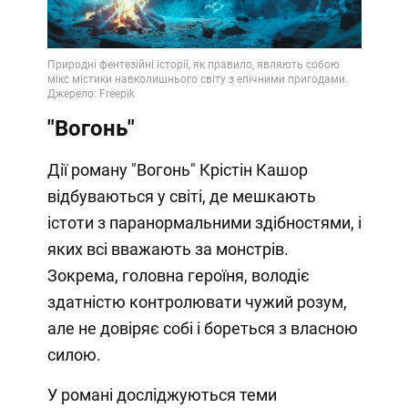
Video
"Вогонь"
Дії роману "Вогонь" Крістін Кашор
відбуваються у світі, де мешкають
істоти з паранормальними здібностями, і
яких всі вважають за монстрів.
Зокрема, головна героїня, володіє
здатністю контролювати чужий розум,
але не довіряє собі і бореться з власною
силою.
У романі досліджуються теми