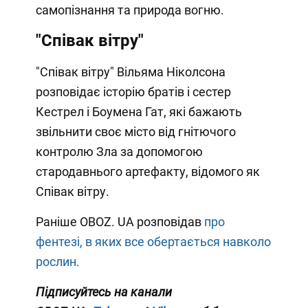
самопізнання та природа вогню.
"Співак вітру"
"Співак вітру" Вільяма Ніколсона
розповідає історію братів і сестер
Кестрел і Боумена Гат, які бажають
звільнити своє місто від гнітючого
контролю Зла за допомогою
стародавнього артефакту, відомого як
Співак вітру.
Раніше OBOZ. UA розповідав
про
фентезі, в яких все обертається навколо
рослин.
Підписуйтесь на канали