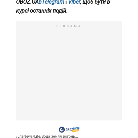
OBOZ.UA
вTelegram
і
Viber
, щоб бути в
курсі останніх подій.
РЕКЛАМА
/
LiteNews
/
Life
/
Вода земля вогонь...