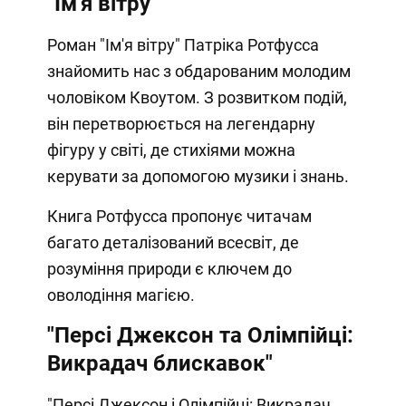
"Ім'я вітру"
Роман "Ім'я вітру" Патріка Ротфусса
знайомить нас з обдарованим молодим
чоловіком Квоутом. З розвитком подій,
він перетворюється на легендарну
фігуру у світі, де стихіями можна
керувати за допомогою музики і знань.
Книга Ротфусса пропонує читачам
багато деталізований всесвіт, де
розуміння природи є ключем до
оволодіння магією.
"Персі Джексон та Олімпійці:
Викрадач блискавок"
"Персі Джексон і Олімпійці: Викрадач