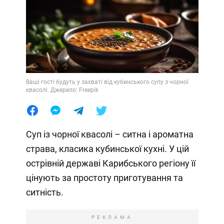
Ваші гості будуть у захваті від кубинського супу з чорної
квасолі. Джерело: Freepik
Суп із чорної квасолі – ситна і ароматна
страва, класика кубинської кухні. У цій
острівній державі Карибського регіону її
цінують за простоту приготування та
ситність.
РЕКЛАМА