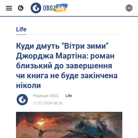
Life
Європа
Куди дмуть "Вітри зими"
США
Джорджа Мартіна: роман
близький до завершення
Азія
чи книга не буде закінчена
ніколи
Африка
Редакція OBOZ
Life
17.07.2024 08:26
Життя
Лайфхаки