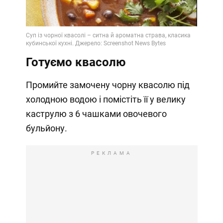
Готуємо квасолю
Промийте замочену чорну квасолю під
холодною водою і помістіть її у велику
каструлю з 6 чашками овочевого
бульйону.
РЕКЛАМА