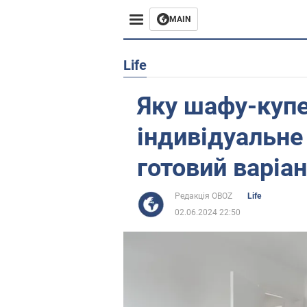
MAIN
Європа
Life
США
Яку шафу-купе
Азія
індивідуальне
Африка
готовий варіа
Життя
Редакція OBOZ
Life
02.06.2024 22:50
Лайфхаки