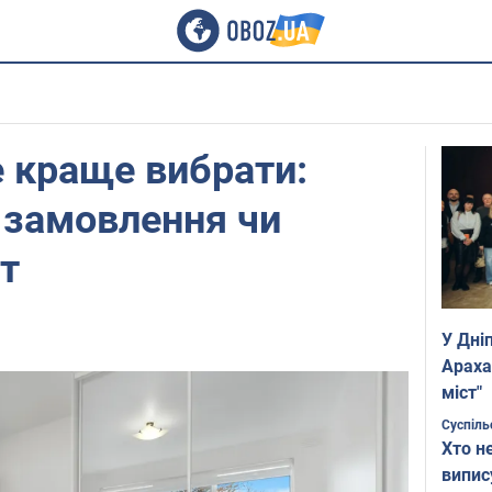
 краще вибрати:
 замовлення чи
нт
У Дні
Араха
міст"
Суспіль
Хто н
випис