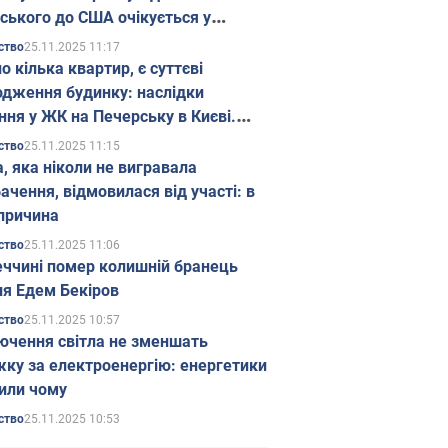
ського до США очікується у
паді
25.11.2025 11:17
ство
о кілька квартир, є суттєві
дження будинку: наслідки
ння у ЖК на Печерську в Києві.
25.11.2025 11:15
ство
а, яка ніколи не вигравала
ачення, відмовилася від участі: в
причина
25.11.2025 11:06
ство
еччині помер колишній бранець
я Едем Бекіров
25.11.2025 10:57
ство
ючення світла не зменшать
жку за електроенергію: енергетики
или чому
25.11.2025 10:53
ство