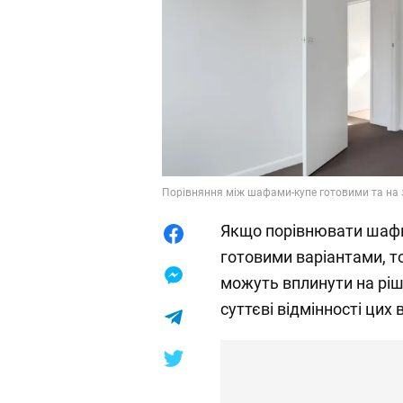
Порівняння між шафами-купе готовими та на з
Якщо порівнювати шафи-
готовими варіантами, то
можуть вплинути на ріш
суттєві відмінності цих 