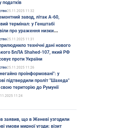
у податків
25.11.2025 11:32
ство
емонтний завод, літак А-60,
вий термінал: у Генштабі
віли про ураження низки
гічних об'єктів Росії
25.11.2025 11:31
ство
прилюднило технічні дані нового
ького БпЛА Shahed-107, який РФ
совує проти України
25.11.2025 11:26
ство
 негайно проінформовані": у
ві підтвердили проліт "Шахеда"
 свою територію до Румунії
.11.2025 11:24
в заявив, що в Женеві узгодили
і умови мирної угоди: візит