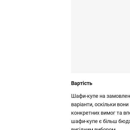
Вартість
Шафи-купе на замовлення
варіанти, оскільки вон
конкретних вимог та вп
шафи-купе є більш бюдж
вигідним вибором.