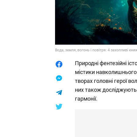
Вода, земля, вогонь і повітря: 4 захопливі кни
Природні фентезійні іст
містики навколишнього 
творах головні герої во
них також досліджуютьс
гармонії.