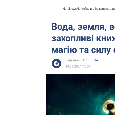
/
LiteNews
/
Life
/
Яку шафу-купе краще.
Вода, земля, в
захопливі кни
магію та силу 
Редакція OBOZ
Life
30.09.2024 12:00