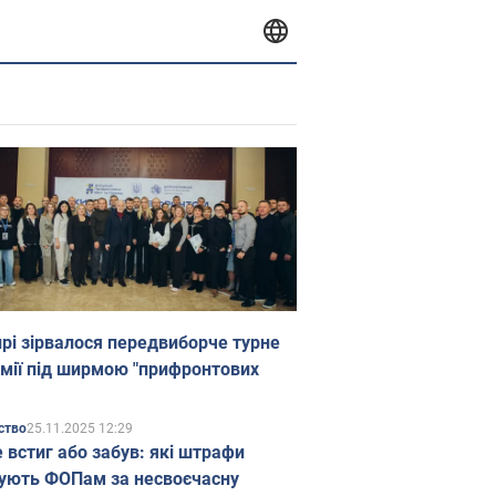
прі зірвалося передвиборче турне
мії під ширмою "прифронтових
25.11.2025 12:29
ство
е встиг або забув: які штрафи
ують ФОПам за несвоєчасну