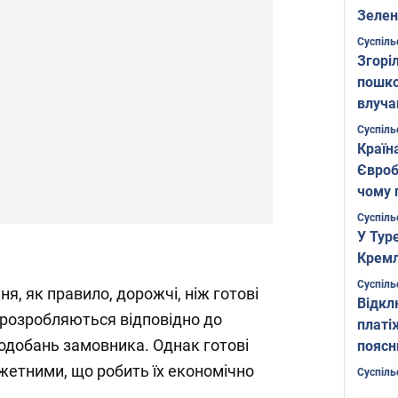
Зелен
листо
Суспіль
Згоріл
пошко
влуча
Фото
Суспіль
Країн
Євроб
чому 
Суспіль
У Тур
Кремл
Суспіль
, як правило, дорожчі, ніж готові
Відкл
и розробляються відповідно до
платі
одобань замовника. Однак готові
поясн
етними, що робить їх економічно
Суспіль