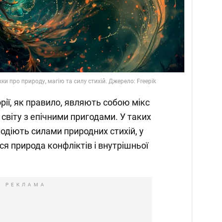
жки про природу, магію та силу стихій. Джерело: Freepik
орії, як правило, являють собою мікс
світу з епічними пригодами. У таких
лодіють силами природних стихій, у
я природа конфліктів і внутрішньої
РЕКЛАМА