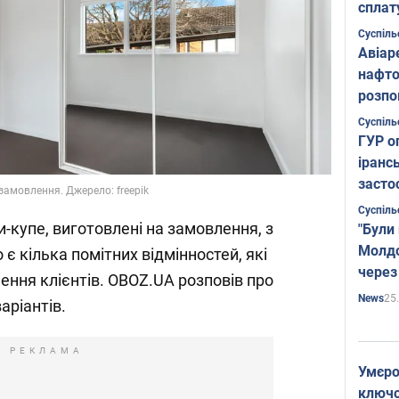
сплат
Суспіль
Авіар
нафто
розпо
страте
Суспіль
ГУР о
іранс
засто
амовлення. Джерело: freepik
Суспіль
купе, виготовлені на замовлення, з
"Були
Молдо
 є кілька помітних відмінностей, які
через
ення клієнтів. OBOZ.UA розповів про
25
News
варіантів.
РЕКЛАМА
Умєро
ключов