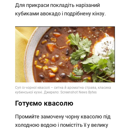
Для прикраси покладіть нарізаний
кубиками авокадо і подрібнену кінзу.
Готуємо квасолю
Промийте замочену чорну квасолю під
холодною водою і помістіть її у велику