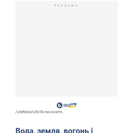
РЕКЛАМА
/
LiteNews
/
Life
/
Як ви носите...
Вода, земля, вогонь і