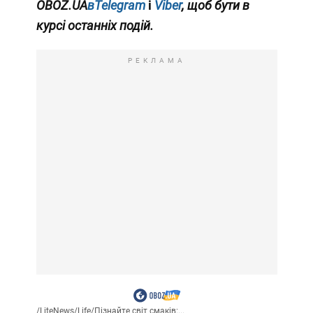
OBOZ.UA
вTelegram
і
Viber
, щоб бути в
курсі останніх подій.
РЕКЛАМА
/
LiteNews
/
Life
/
Пізнайте світ смаків:...