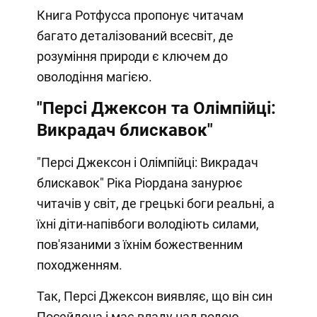
Книга Ротфусса пропонує читачам
багато деталізований всесвіт, де
розуміння природи є ключем до
оволодіння магією.
"Персі Джексон та Олімпійці:
Викрадач блискавок"
"Персі Джексон і Олімпійці: Викрадач
блискавок" Ріка Ріордана занурює
читачів у світ, де грецькі боги реальні, а
їхні діти-напівбоги володіють силами,
пов'язаними з їхнім божественним
походженням.
Так, Персі Джексон виявляє, що він син
Посейдона і має владу над водою.