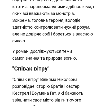
істоти з паранормальними здібностями, і
яких всі вважають за монстрів.
Зокрема, головна героїня, володіє
здатністю контролювати чужий розум,
але не довіряє собі і бореться з власною
силою.
У романі досліджуються теми
самопізнання та природа вогню.
"Співак вітру"
"Співак вітру" Вільяма Ніколсона
розповідає історію братів і сестер
Кестрел і Боумена Гат, які бажають
звільнити своє місто від гнітючого