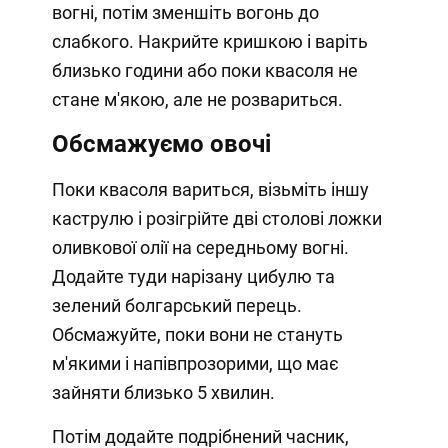
вогні, потім зменшіть вогонь до
слабкого. Накрийте кришкою і варіть
близько години або поки квасоля не
стане м'якою, але не розвариться.
Обсмажуємо овочі
Поки квасоля вариться, візьміть іншу
каструлю і розігрійте дві столові ложки
оливкової олії на середньому вогні.
Додайте туди нарізану цибулю та
зелений болгарський перець.
Обсмажуйте, поки вони не стануть
м'якими і напівпрозорими, що має
зайняти близько 5 хвилин.
Потім додайте подрібнений часник,