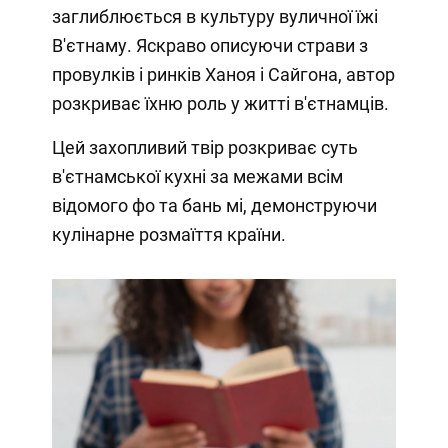
заглиблюється в культуру вуличної їжі
В'єтнаму. Яскраво описуючи страви з
провулків і ринків Ханоя і Сайгона, автор
розкриває їхню роль у житті в'єтнамців.
Цей захопливий твір розкриває суть
в'єтнамської кухні за межами всім
відомого фо та бань мі, демонструючи
кулінарне розмаїття країни.