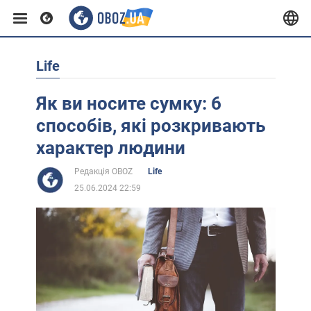
Life
Європа
Як ви носите сумку: 6
США
способів, які розкривають
характер людини
Азія
Редакція OBOZ
Life
25.06.2024 22:59
Африка
Життя
Лайфхаки