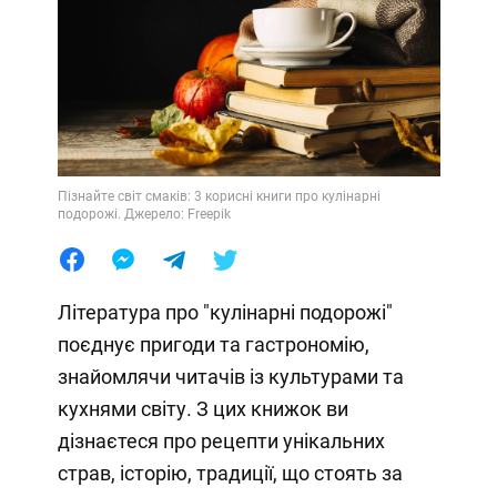
Пізнайте світ смаків: 3 корисні книги про кулінарні
подорожі. Джерело: Freepik
Література про "кулінарні подорожі"
поєднує пригоди та гастрономію,
знайомлячи читачів із культурами та
кухнями світу. З цих книжок ви
дізнаєтеся про рецепти унікальних
страв, історію, традиції, що стоять за