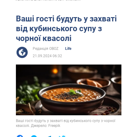
Ваші гості будуть у захваті
від кубинського супу з
чорної квасолі
Редакція OBOZ
Life
21.09.2024 06:32
Ваші гості будуть у захваті від кубинського супу з чорної
квасолі. Джерело: Freepik