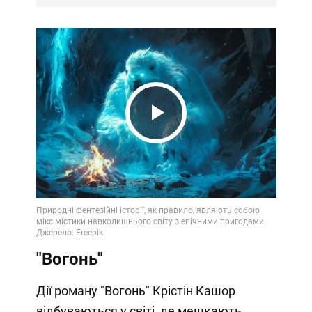
Play
Video
"Вогонь"
Дії роману "Вогонь" Крістін Кашор
відбуваються у світі, де мешкають