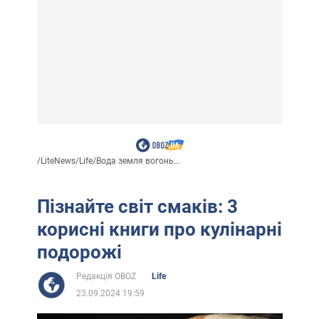
/
LiteNews
/
Life
/
Вода земля вогонь...
Пізнайте світ смаків: 3
корисні книги про кулінарні
подорожі
Редакція OBOZ
Life
23.09.2024 19:59