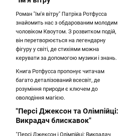
"Ім'я вітру"
Роман "Ім'я вітру" Патріка Ротфусса
знайомить нас з обдарованим молодим
чоловіком Квоутом. З розвитком подій,
він перетворюється на легендарну
фігуру у світі, де стихіями можна
керувати за допомогою музики і знань.
Книга Ротфусса пропонує читачам
багато деталізований всесвіт, де
розуміння природи є ключем до
оволодіння магією.
"Персі Джексон та Олімпійці:
Викрадач блискавок"
"Персі Джексон і Олімпійці: Викрадач