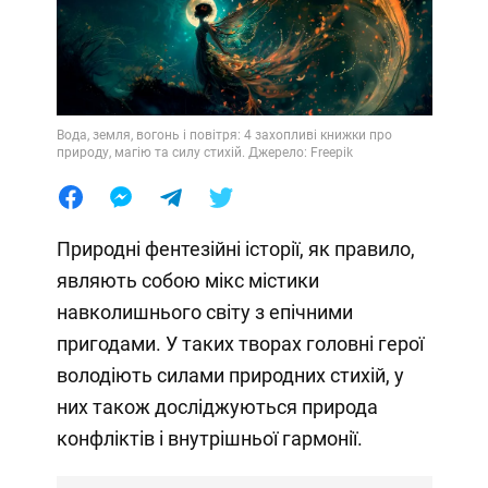
Вода, земля, вогонь і повітря: 4 захопливі книжки про
природу, магію та силу стихій. Джерело: Freepik
Природні фентезійні історії, як правило,
являють собою мікс містики
навколишнього світу з епічними
пригодами. У таких творах головні герої
володіють силами природних стихій, у
них також досліджуються природа
конфліктів і внутрішньої гармонії.