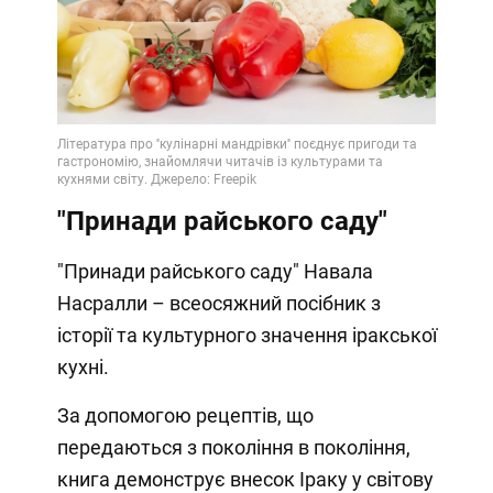
"Принади райського саду"
"Принади райського саду" Навала
Насралли – всеосяжний посібник з
історії та культурного значення іракської
кухні.
За допомогою рецептів, що
передаються з покоління в покоління,
книга демонструє внесок Іраку у світову