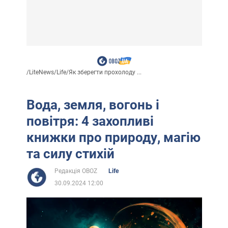
/
LiteNews
/
Life
/
Як зберегти прохолоду ...
Вода, земля, вогонь і
повітря: 4 захопливі
книжки про природу, магію
та силу стихій
Редакція OBOZ
Life
30.09.2024 12:00