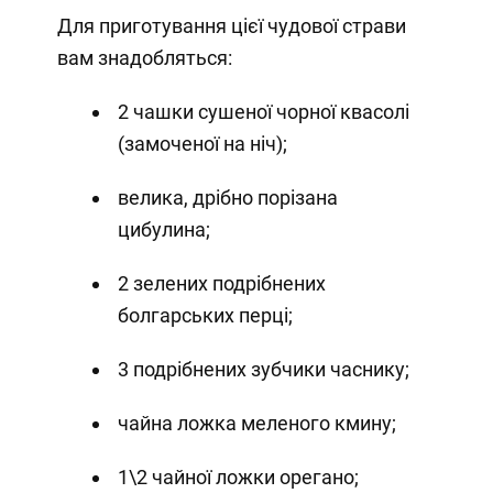
Для приготування цієї чудової страви
вам знадобляться:
2 чашки сушеної чорної квасолі
(замоченої на ніч);
велика, дрібно порізана
цибулина;
2 зелених подрібнених
болгарських перці;
3 подрібнених зубчики часнику;
чайна ложка меленого кмину;
1\2 чайної ложки орегано;