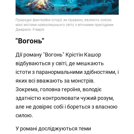
Video
"Вогонь"
Дії роману "Вогонь" Крістін Кашор
відбуваються у світі, де мешкають
істоти з паранормальними здібностями, і
яких всі вважають за монстрів.
Зокрема, головна героїня, володіє
здатністю контролювати чужий розум,
але не довіряє собі і бореться з власною
силою.
У романі досліджуються теми