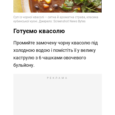
Готуємо квасолю
Промийте замочену чорну квасолю під
холодною водою і помістіть її у велику
каструлю з 6 чашками овочевого
бульйону.
РЕКЛАМА