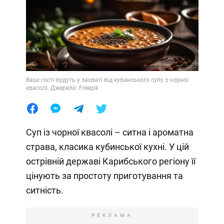
Ваші гості будуть у захваті від кубинського супу з чорної
квасолі. Джерело: Freepik
Суп із чорної квасолі – ситна і ароматна
страва, класика кубинської кухні. У цій
острівній державі Карибського регіону її
цінують за простоту приготування та
ситність.
РЕКЛАМА