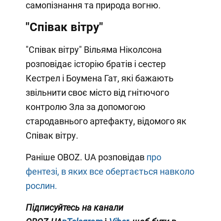
самопізнання та природа вогню.
"Співак вітру"
"Співак вітру" Вільяма Ніколсона
розповідає історію братів і сестер
Кестрел і Боумена Гат, які бажають
звільнити своє місто від гнітючого
контролю Зла за допомогою
стародавнього артефакту, відомого як
Співак вітру.
Раніше OBOZ. UA розповідав
про
фентезі, в яких все обертається навколо
рослин.
Підписуйтесь на канали