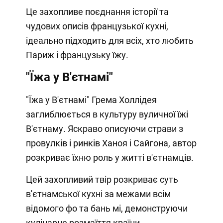
Це захопливе поєднання історії та
чудових описів французької кухні,
ідеально підходить для всіх, хто любить
Париж і французьку їжу.
"Їжа у В'єтнамі"
"Їжа у В'єтнамі" Грема Холлідея
заглиблюється в культуру вуличної їжі
В'єтнаму. Яскраво описуючи страви з
провулків і ринків Ханоя і Сайгона, автор
розкриває їхню роль у житті в'єтнамців.
Цей захопливий твір розкриває суть
в'єтнамської кухні за межами всім
відомого фо та бань мі, демонструючи
кулінарне розмаїття країни.