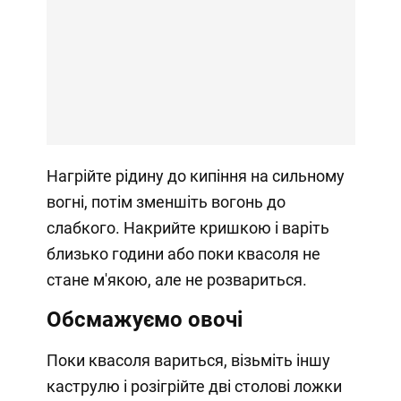
Нагрійте рідину до кипіння на сильному
вогні, потім зменшіть вогонь до
слабкого. Накрийте кришкою і варіть
близько години або поки квасоля не
стане м'якою, але не розвариться.
Обсмажуємо овочі
Поки квасоля вариться, візьміть іншу
каструлю і розігрійте дві столові ложки