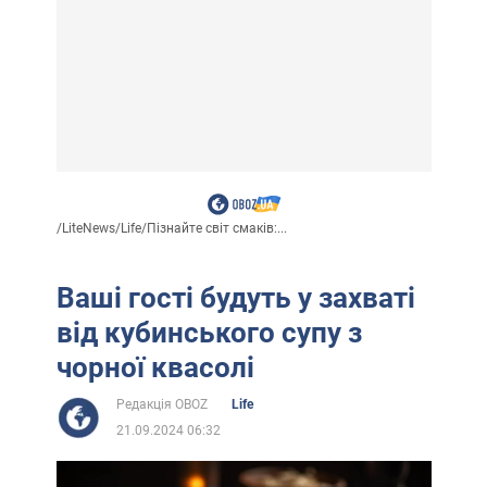
/
LiteNews
/
Life
/
Пізнайте світ смаків:...
Ваші гості будуть у захваті
від кубинського супу з
чорної квасолі
Редакція OBOZ
Life
21.09.2024 06:32