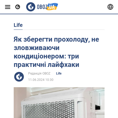
Life
Європа
Як зберегти прохолоду, не
США
зловживаючи
кондиціонером: три
Азія
практичні лайфхаки
Редакція OBOZ
Life
Африка
11.06.2024 10:30
Життя
Лайфхаки