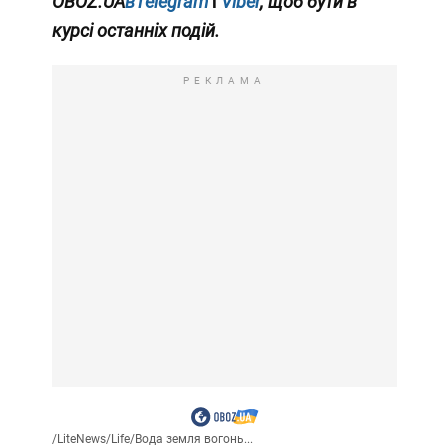
OBOZ.UA
вTelegram
і
Viber
, щоб бути в
курсі останніх подій.
РЕКЛАМА
/
LiteNews
/
Life
/
Вода земля вогонь...