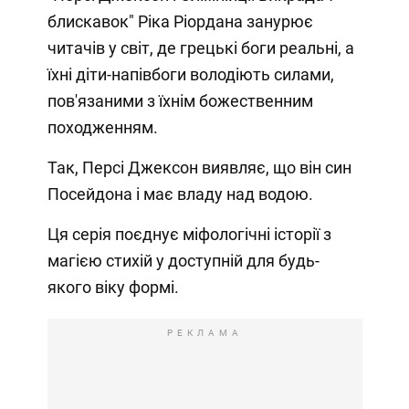
блискавок" Ріка Ріордана занурює
читачів у світ, де грецькі боги реальні, а
їхні діти-напівбоги володіють силами,
пов'язаними з їхнім божественним
походженням.
Так, Персі Джексон виявляє, що він син
Посейдона і має владу над водою.
Ця серія поєднує міфологічні історії з
магією стихій у доступній для будь-
якого віку формі.
РЕКЛАМА