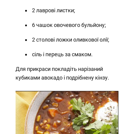
2 лаврові листки;
6 чашок овочевого бульйону;
2 столові ложки оливкової олії;
сіль і перець за смаком.
Для прикраси покладіть нарізаний
кубиками авокадо і подрібнену кінзу.