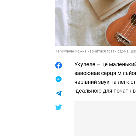
На укулеле можна навчитися грати вдома. Дже
Укулеле – це маленький
завоював серця мільйон
чарівний звук та легкіст
ідеальною для початків