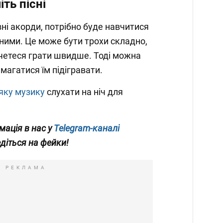
іть пісні
ні акорди, потрібно буде навчитися
ними. Це може бути трохи складно,
четеся грати швидше. Тоді можна
амагатися їм підігравати.
яку музику
слухати на ніч для
мація в нас у
Telegram-каналі
едіться на фейки!
РЕКЛАМА