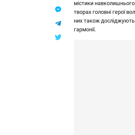
містики навколишнього 
творах головні герої во
них також досліджуютьс
гармонії.