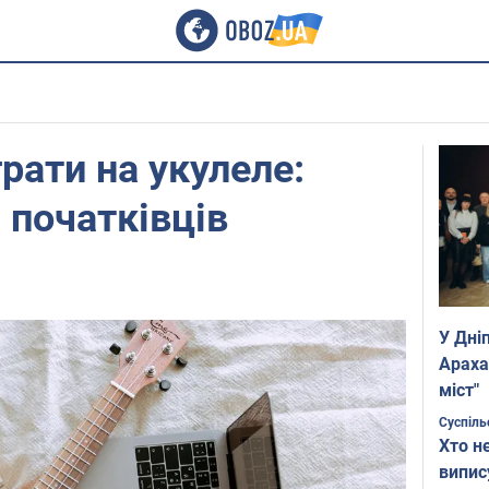
рати на укулеле:
 початківців
У Дні
Араха
міст"
Суспіль
Хто н
випис