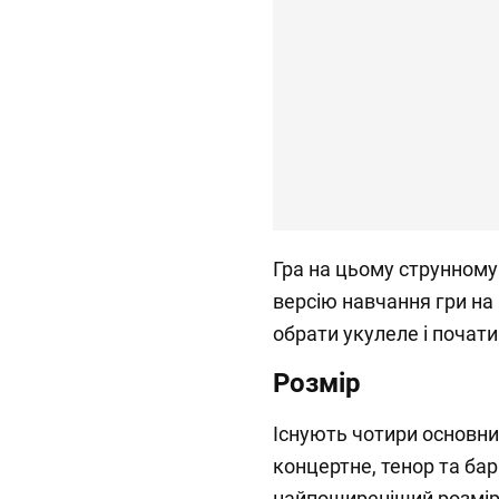
Гра на цьому струнному
версію навчання гри на 
обрати укулеле і почати
Розмір
Існують чотири основни
концертне, тенор та ба
найпоширеніший розмір,