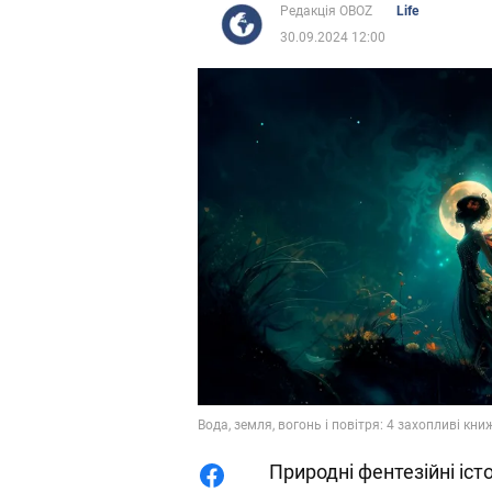
Редакція OBOZ
Life
30.09.2024 12:00
Вода, земля, вогонь і повітря: 4 захопливі кни
Природні фентезійні іст