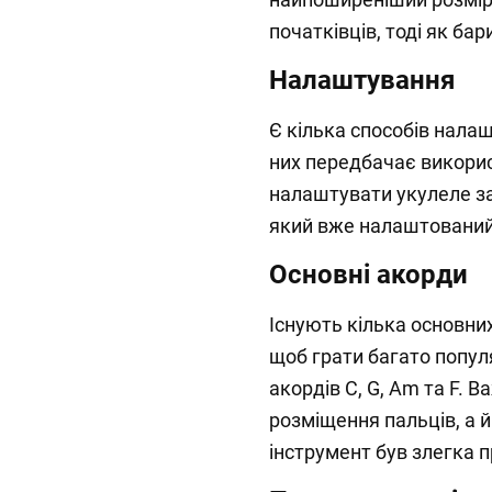
початківців, тоді як ба
Налаштування
Є кілька способів нала
них передбачає викори
налаштувати укулеле за
який вже налаштований
Основні акорди
Існують кілька основних
щоб грати багато попул
акордів C, G, Am та F. 
розміщення пальців, а 
інструмент був злегка п