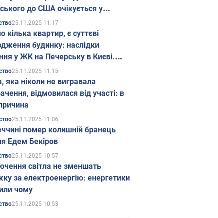
ського до США очікується у
паді
25.11.2025 11:17
ство
о кілька квартир, є суттєві
дження будинку: наслідки
ння у ЖК на Печерську в Києві.
25.11.2025 11:15
ство
а, яка ніколи не вигравала
ачення, відмовилася від участі: в
причина
25.11.2025 11:06
ство
еччині помер колишній бранець
я Едем Бекіров
25.11.2025 10:57
ство
ючення світла не зменшать
жку за електроенергію: енергетики
или чому
25.11.2025 10:53
ство