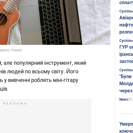
сплат
Суспіль
Авіар
нафто
розпо
страте
Суспіль
ГУР о
рело: Pexels
іранс
засто
, але популярний інструмент, який
Суспіль
ів людей по всьому світу. Його
"Були
ь у вивченні роблять міні-гітару
Молдо
ців.
через
25
News
РЕКЛАМА
Умєро
ключов