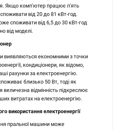
я. Якщо комп'ютер працює п'ять
 споживати від 20 до 81 кВт-год.
оже споживати від 6,5 до 30 кВт-год
но від моделі.
іонер
ри виявляються економними з точки
енергії, кондиціонери, як відомо,
аші рахунки за електроенергію.
поживає близько 50 Вт, тоді як
Ця величезна відмінність підкреслює
аших витратах на електроенергію.
го використання електроенергії
ння пральної машини може