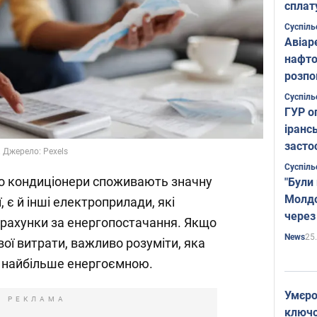
сплат
Суспіль
Авіар
нафто
розпо
страте
Суспіль
ГУР о
іранс
засто
 Джерело: Pexels
Суспіль
що кондиціонери споживають значну
"Були
Молдо
, є й інші електроприлади, які
через
 рахунки за енергопостачання. Якщо
25
News
ої витрати, важливо розуміти, яка
є найбільше енергоємною.
Умєро
РЕКЛАМА
ключов