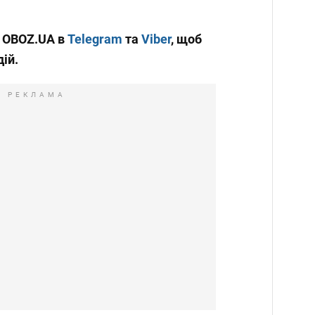
и OBOZ.UA в
Telegram
та
Viber
, щоб
дій.
РЕКЛАМА