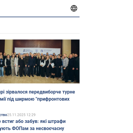
прі зірвалося передвиборче турне
мії під ширмою "прифронтових
25.11.2025 12:29
ство
е встиг або забув: які штрафи
ують ФОПам за несвоєчасну