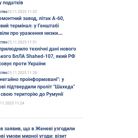
у податків
25.11.2025 11:32
ство
емонтний завод, літак А-60,
вий термінал: у Генштабі
віли про ураження низки
гічних об'єктів Росії
25.11.2025 11:31
ство
прилюднило технічні дані нового
ького БпЛА Shahed-107, який РФ
совує проти України
25.11.2025 11:26
ство
 негайно проінформовані": у
ві підтвердили проліт "Шахеда"
 свою територію до Румунії
.11.2025 11:24
в заявив, що в Женеві узгодили
і умови мирної угоди: візит