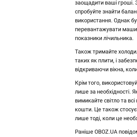
заощадити ваші гроші. З
спробуйте знайти баланс
використання. Однак бу
перевантажувати машин
показники лічильника.
Також тримайте холодил
таких як плити, і забез
відкриваючи вікна, кол
Крім того, використову
лише за необхідності. Я
вимикайте світло та вс
кошти. Це також стосуєт
лише тоді, коли це необ
Раніше OBOZ.UA повідо