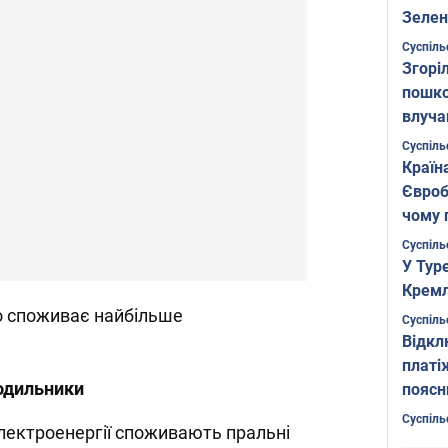
Зелен
листо
Суспіль
Згоріл
пошко
влуча
Фото
Суспіль
Країн
Євроб
чому 
Суспіль
У Тур
Кремл
о споживає найбільше
Суспіль
Відкл
платі
одильники
поясн
Суспіль
лектроенергії споживають пральні