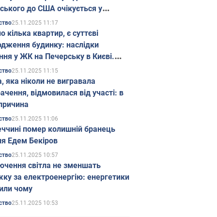
ського до США очікується у
паді
25.11.2025 11:17
ство
о кілька квартир, є суттєві
дження будинку: наслідки
ння у ЖК на Печерську в Києві.
25.11.2025 11:15
ство
а, яка ніколи не вигравала
ачення, відмовилася від участі: в
причина
25.11.2025 11:06
ство
еччині помер колишній бранець
я Едем Бекіров
25.11.2025 10:57
ство
ючення світла не зменшать
жку за електроенергію: енергетики
или чому
25.11.2025 10:53
ство