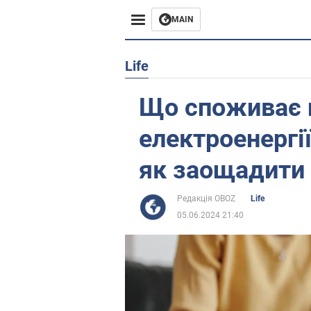
MAIN
Європа
Life
США
Що споживає 
Азія
електроенергії
Африка
як заощадити 
Життя
Редакція OBOZ
Life
05.06.2024 21:40
Лайфхаки