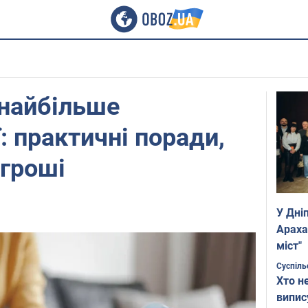
найбільше
: практичні поради,
гроші
У Дні
Араха
міст"
Суспіль
Хто н
випис