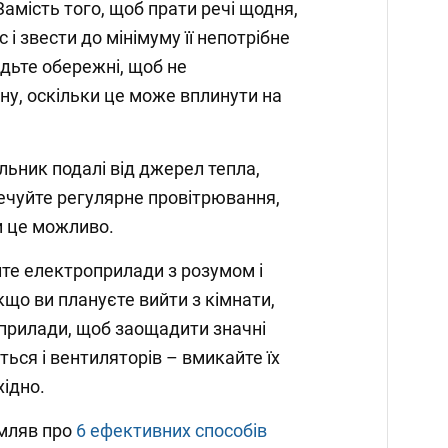
амість того, щоб прати речі щодня,
 і звести до мінімуму її непотрібне
дьте обережні, щоб не
у, оскільки це може вплинути на
ьник подалі від джерел тепла,
печуйте регулярне провітрювання,
и це можливо.
йте електроприлади з розумом і
кщо ви плануєте вийти з кімнати,
і прилади, щоб заощадити значні
ься і вентиляторів – вмикайте їх
хідно.
мляв про
6 ефективних способів