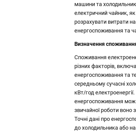
машини та холодильники
електричний чайник, я
розрахувати витрати на 
енергоспоживання та ча
Визначення споживання
Споживання електроене
різних факторів, включ
енергоспоживання та т
середньому сучасні хо
кВт/год електроенергії.
енергоспоживання може 
звичайної роботи воно 
Точні дані про енергосп
до холодильника або на