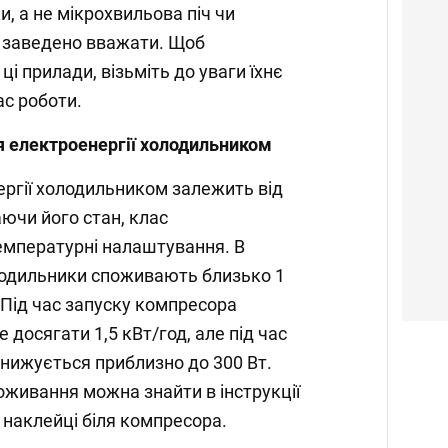
, а не мікрохвильова піч чи
к заведено вважати. Щоб
ці прилади, візьміть до уваги їхнє
с роботи.
 електроенергії холодильником
ргії холодильником залежить від
аючи його стан, клас
емпературні налаштування. В
лодильники споживають близько 1
 Під час запуску компресора
досягати 1,5 кВт/год, але під час
знижується приблизно до 300 Вт.
оживання можна знайти в інструкції
 наклейці біля компресора.