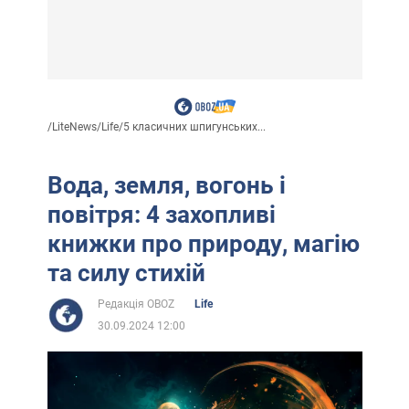
/
LiteNews
/
Life
/
5 класичних шпигунських...
Вода, земля, вогонь і
повітря: 4 захопливі
книжки про природу, магію
та силу стихій
Редакція OBOZ
Life
30.09.2024 12:00