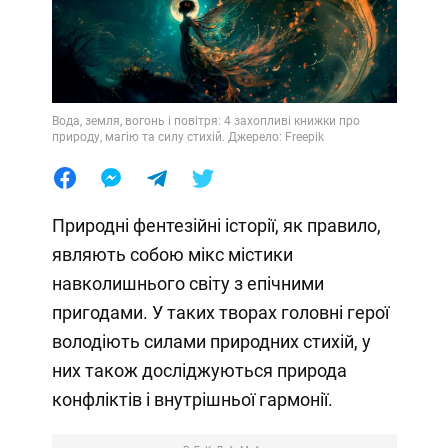
Вода, земля, вогонь і повітря: 4 захопливі книжки про
природу, магію та силу стихій. Джерело: Freepik
Природні фентезійні історії, як правило,
являють собою мікс містики
навколишнього світу з епічними
пригодами. У таких творах головні герої
володіють силами природних стихій, у
них також досліджуються природа
конфліктів і внутрішньої гармонії.