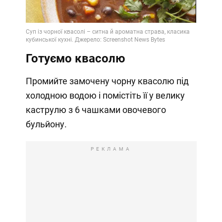
Готуємо квасолю
Промийте замочену чорну квасолю під
холодною водою і помістіть її у велику
каструлю з 6 чашками овочевого
бульйону.
РЕКЛАМА