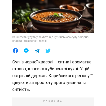
Ваші гості будуть у захваті від кубинського супу з чорної
квасолі. Джерело: Freepik
Суп із чорної квасолі – ситна і ароматна
страва, класика кубинської кухні. У цій
острівній державі Карибського регіону її
цінують за простоту приготування та
ситність.
РЕКЛАМА