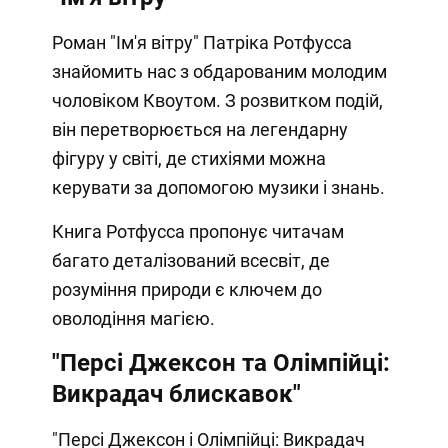
Роман "Ім'я вітру" Патріка Ротфусса
знайомить нас з обдарованим молодим
чоловіком Квоутом. З розвитком подій,
він перетворюється на легендарну
фігуру у світі, де стихіями можна
керувати за допомогою музики і знань.
Книга Ротфусса пропонує читачам
багато деталізований всесвіт, де
розуміння природи є ключем до
оволодіння магією.
"Персі Джексон та Олімпійці:
Викрадач блискавок"
"Персі Джексон і Олімпійці: Викрадач