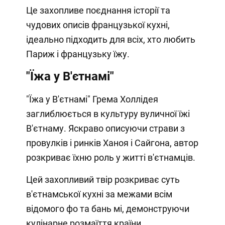
Це захопливе поєднання історії та
чудових описів французької кухні,
ідеально підходить для всіх, хто любить
Париж і французьку їжу.
"Їжа у В'єтнамі"
"Їжа у В'єтнамі" Грема Холлідея
заглиблюється в культуру вуличної їжі
В'єтнаму. Яскраво описуючи страви з
провулків і ринків Ханоя і Сайгона, автор
розкриває їхню роль у житті в'єтнамців.
Цей захопливий твір розкриває суть
в'єтнамської кухні за межами всім
відомого фо та бань мі, демонструючи
кулінарне розмаїття країни.