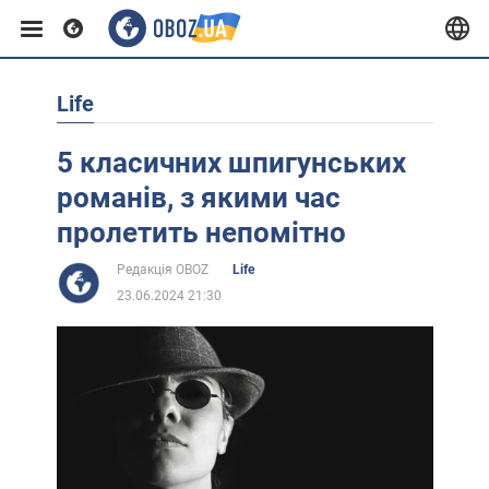
Life
Європа
5 класичних шпигунських
США
романів, з якими час
пролетить непомітно
Азія
Редакція OBOZ
Life
23.06.2024 21:30
Африка
Життя
Лайфхаки