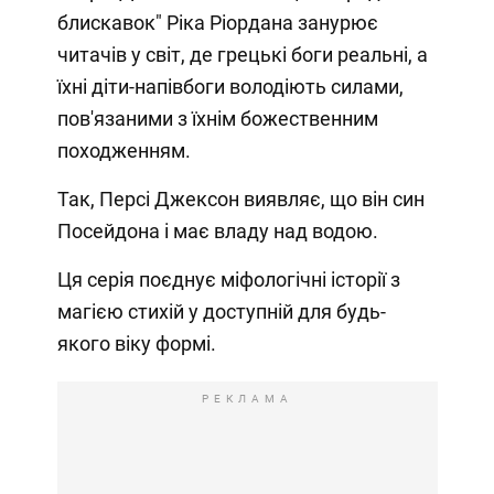
блискавок" Ріка Ріордана занурює
читачів у світ, де грецькі боги реальні, а
їхні діти-напівбоги володіють силами,
пов'язаними з їхнім божественним
походженням.
Так, Персі Джексон виявляє, що він син
Посейдона і має владу над водою.
Ця серія поєднує міфологічні історії з
магією стихій у доступній для будь-
якого віку формі.
РЕКЛАМА