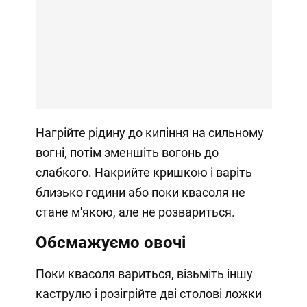
Нагрійте рідину до кипіння на сильному
вогні, потім зменшіть вогонь до
слабкого. Накрийте кришкою і варіть
близько години або поки квасоля не
стане м'якою, але не розвариться.
Обсмажуємо овочі
Поки квасоля вариться, візьміть іншу
каструлю і розігрійте дві столові ложки