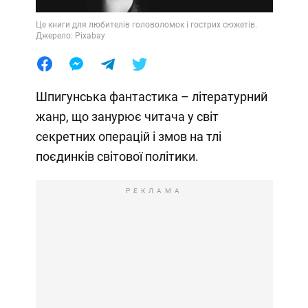
Це книги для любителів головоломок і гострих сюжетів.
Джерело: Pixabay
Шпигунська фантастика – літературний
жанр, що занурює читача у світ
секретних операцій і змов на тлі
поєдинків світової політики.
РЕКЛАМА