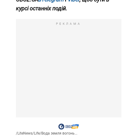
курсі останніх подій.
РЕКЛАМА
/
LiteNews
/
Life
/
Вода земля вогонь...