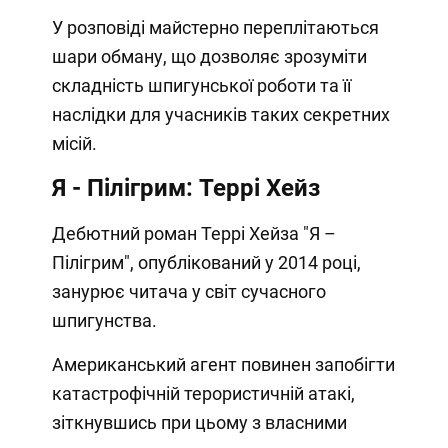
У розповіді майстерно переплітаються
шари обману, що дозволяє зрозуміти
складність шпигунської роботи та її
наслідки для учасників таких секретних
місій.
Я - Пілігрим: Террі Хейз
Дебютний роман Террі Хейза "Я –
Пілігрим", опублікований у 2014 році,
занурює читача у світ сучасного
шпигунства.
Американський агент повинен запобігти
катастрофічній терористичній атакі,
зіткнувшись при цьому з власними