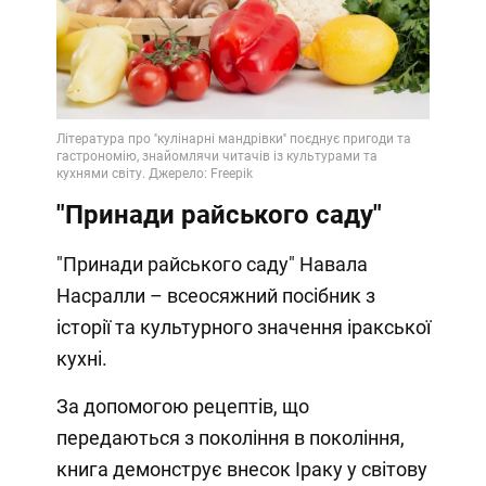
"Принади райського саду"
"Принади райського саду" Навала
Насралли – всеосяжний посібник з
історії та культурного значення іракської
кухні.
За допомогою рецептів, що
передаються з покоління в покоління,
книга демонструє внесок Іраку у світову