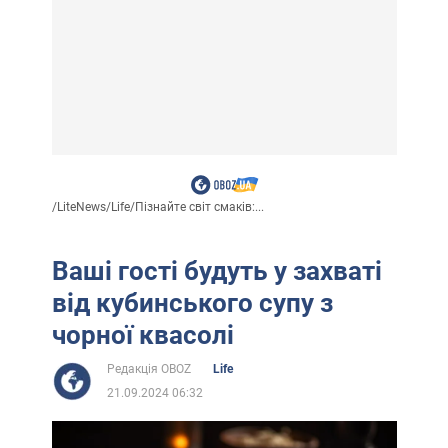
/
LiteNews
/
Life
/
Пізнайте світ смаків:...
Ваші гості будуть у захваті
від кубинського супу з
чорної квасолі
Редакція OBOZ
Life
21.09.2024 06:32