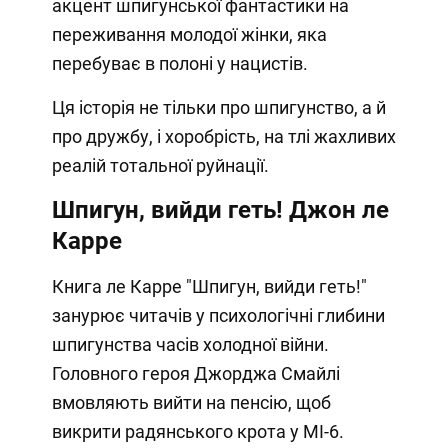
акцент шпигунської фантастики на
переживання молодої жінки, яка
перебуває в полоні у нацистів.
Ця історія не тільки про шпигунство, а й
про дружбу, і хоробрість, на тлі жахливих
реалій тотальної руйнації.
Шпигун, вийди геть! Джон ле
Карре
Книга ле Карре "Шпигун, вийди геть!"
занурює читачів у психологічні глибини
шпигунства часів холодної війни.
Головного героя Джорджа Смайлі
вмовляють вийти на пенсію, щоб
викрити радянського крота у МІ-6.