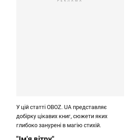
РЕКЛАМА
У цій статті OBOZ. UA представляє
добірку цікавих книг, сюжети яких
глибоко занурені в магію стихій.
"Ім'я вітру"