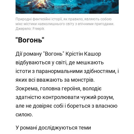
Video
"Вогонь"
Дії роману "Вогонь" Крістін Кашор
відбуваються у світі, де мешкають
істоти з паранормальними здібностями, і
яких всі вважають за монстрів.
Зокрема, головна героїня, володіє
здатністю контролювати чужий розум,
але не довіряє собі і бореться з власною
силою.
У романі досліджуються теми