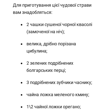
Для приготування цієї чудової страви
вам знадобляться:
2 чашки сушеної чорної квасолі
(замоченої на ніч);
велика, дрібно порізана
цибулина;
2 зелених подрібнених
болгарських перці;
3 подрібнених зубчики часнику;
чайна ложка меленого кмину;
1\2 чайної ложки орегано;