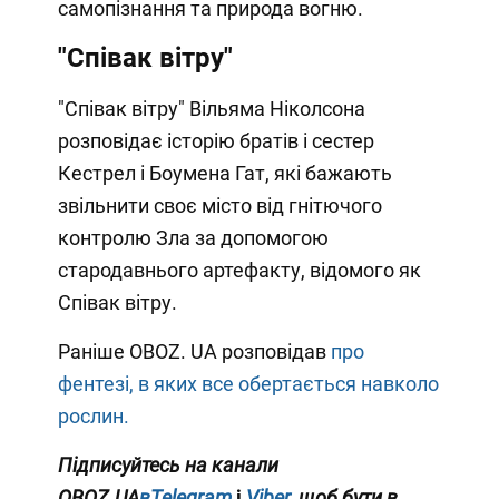
самопізнання та природа вогню.
"Співак вітру"
"Співак вітру" Вільяма Ніколсона
розповідає історію братів і сестер
Кестрел і Боумена Гат, які бажають
звільнити своє місто від гнітючого
контролю Зла за допомогою
стародавнього артефакту, відомого як
Співак вітру.
Раніше OBOZ. UA розповідав
про
фентезі, в яких все обертається навколо
рослин.
Підписуйтесь на канали
OBOZ.UA
вTelegram
і
Viber
, щоб бути в