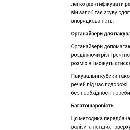
легко ідентифікувати ре
він запобігає зсуву одя
впорядкованість.
Органайзери для пакув
Органайзери допомагаю
розділяючи різні речі по
розмірів і можуть стиск
Пакувальні кубики тако
речей під час подорожі
без необхідності переби
Багатошаровість
Ця методика передбача
валізи, а легших - зверх