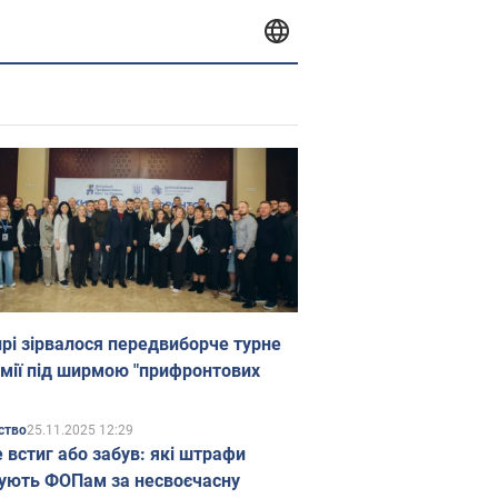
прі зірвалося передвиборче турне
мії під ширмою "прифронтових
25.11.2025 12:29
ство
е встиг або забув: які штрафи
ують ФОПам за несвоєчасну