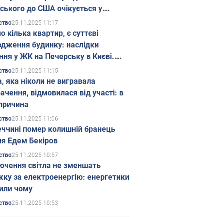
ського до США очікується у
паді
25.11.2025 11:17
ство
о кілька квартир, є суттєві
дження будинку: наслідки
ння у ЖК на Печерську в Києві.
25.11.2025 11:15
ство
а, яка ніколи не вигравала
ачення, відмовилася від участі: в
причина
25.11.2025 11:06
ство
еччині помер колишній бранець
я Едем Бекіров
25.11.2025 10:57
ство
ючення світла не зменшать
жку за електроенергію: енергетики
или чому
25.11.2025 10:53
ство