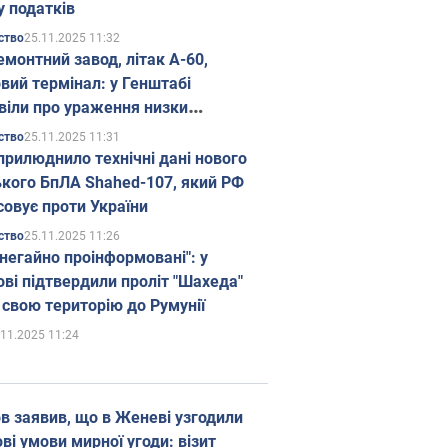
у податків
25.11.2025 11:32
ство
емонтний завод, літак А-60,
вий термінал: у Генштабі
віли про ураження низки
гічних об'єктів Росії
25.11.2025 11:31
ство
прилюднило технічні дані нового
ького БпЛА Shahed-107, який РФ
совує проти України
25.11.2025 11:26
ство
 негайно проінформовані": у
ві підтвердили проліт "Шахеда"
 свою територію до Румунії
.11.2025 11:24
в заявив, що в Женеві узгодили
і умови мирної угоди: візит