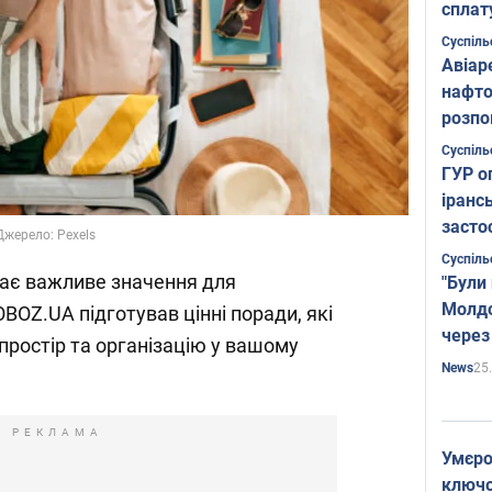
сплат
Суспіль
Авіар
нафто
розпо
страте
Суспіль
ГУР о
іранс
засто
жерело: Pexels
Суспіль
ає важливе значення для
"Були
Молдо
BOZ.UA підготував цінні поради, які
через
ростір та організацію у вашому
25
News
РЕКЛАМА
Умєро
ключов