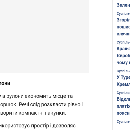
Зелен
листо
Суспіль
Згоріл
пошко
влуча
Фото
Суспіль
Країн
Євроб
чому 
Суспіль
У Тур
лони
Кремл
Суспіль
у в рулони економить місце та
Відкл
ршок. Речі слід розкласти рівно і
платі
творити компактні пакунки.
поясн
Суспіль
користовує простір і дозволяє