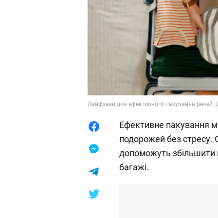
Лайфхаки для ефективного пакування речей. Д
Ефективне пакування м
подорожей без стресу. O
допоможуть збільшити п
багажі.