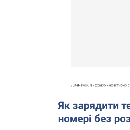
/
LiteNews
/
Лайфхак
/
Як ефективно с
Як зарядити т
номері без ро