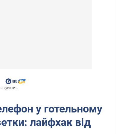
пакувати...
елефон у готельному
зетки: лайфхак від