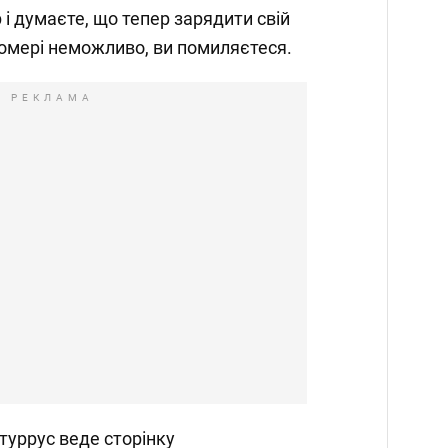
і думаєте, що тепер зарядити свій
омері неможливо, ви помиляєтеся.
РЕКЛАМА
туррус веде сторінку