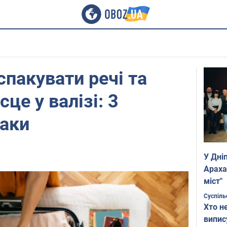
спакувати речі та
це у валізі: 3
хаки
У Дні
Араха
міст"
Суспіль
Хто н
випис