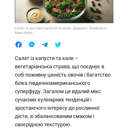
Салат із листової капусти та кіноа. Джерело: Screenshot
News Bytes
Салат із капусти та кале –
вегетаріанська страва, що поєднує в
собі поживну цінність овочів і багатство
білка південноамериканського
суперфуду. Загалом це вдалий мікс
сучасних кулінарних тенденцій і
зростаючого інтересу до рослинної
дієти, зі збалансованим смаком і
своєрідною текстурою.