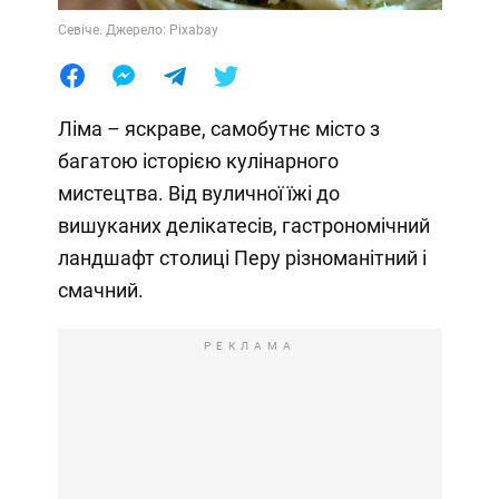
Севіче. Джерело: Pixabay
Ліма – яскраве, самобутнє місто з
багатою історією кулінарного
мистецтва. Від вуличної їжі до
вишуканих делікатесів, гастрономічний
ландшафт столиці Перу різноманітний і
смачний.
РЕКЛАМА