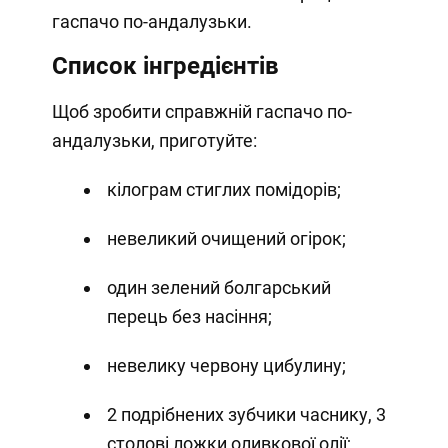
гаспачо по-андалузьки.
Список інгредієнтів
Щоб зробити справжній гаспачо по-
андалузьки, приготуйте:
кілограм стиглих помідорів;
невеликий очищений огірок;
один зелений болгарський
перець без насіння;
невелику червону цибулину;
2 подрібнених зубчики часнику, 3
столові ложки оливкової олії;