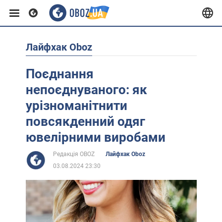
Лайфхак Oboz
Європа
Поєднання
США
непоєднуваного: як
урізноманітнити
Азія
повсякденний одяг
ювелірними виробами
Африка
Редакція OBOZ
Лайфхак Oboz
03.08.2024 23:30
Життя
Лайфхаки