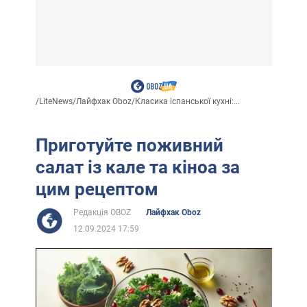
/
LiteNews
/
Лайфхак Oboz
/
Класика іспанської кухні:...
Приготуйте поживний
салат із кале та кіноа за
цим рецептом
Редакція OBOZ
Лайфхак Oboz
12.09.2024 17:59