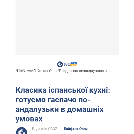
/
LiteNews
/
Лайфхак Oboz
/
Поєднання непоєднуваного: як...
Класика іспанської кухні:
готуємо гаспачо по-
андалузьки в домашніх
умовах
Редакція OBOZ
Лайфхак Oboz