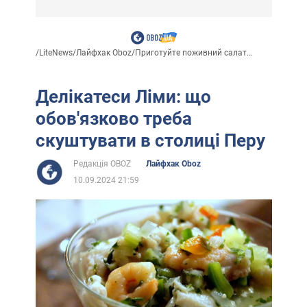
/
LiteNews
/
Лайфхак Oboz
/
Приготуйте поживний салат...
Делікатеси Ліми: що
обов'язково треба
скуштувати в столиці Перу
Редакція OBOZ
Лайфхак Oboz
10.09.2024 21:59