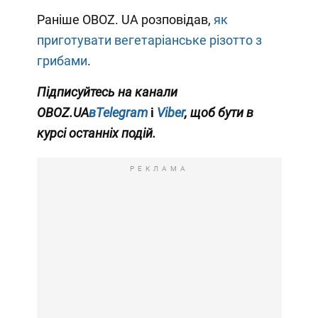
Раніше OBOZ. UA розповідав,
як
приготувати вегетаріанське різотто з
грибами
.
Підписуйтесь на канали
OBOZ.UA
вTelegram
і
Viber
, щоб бути в
курсі останніх подій.
РЕКЛАМА