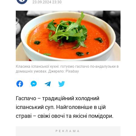
23.09.2024 23:30
Класика іспанської кухні: готуємо гаспачо по-андалузьки в
домашніх умовах. Джерело: Pixabay
Гаспачо – традиційний холодний
іспанський суп. Найголовніше в цій
страві – свіжі овочі та якісні помідори.
РЕКЛАМА