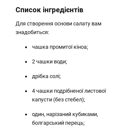
Список інгредієнтів
Для створення основи салату вам
знадобиться:
чашка промитої кіноа;
2 чашки води;
дрібка солі;
4 чашки подрібненої листової
капусти (без стебел);
один, нарізаний кубиками,
болгарський перець;