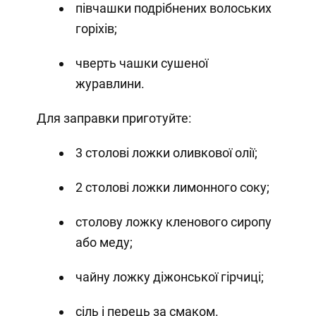
півчашки подрібнених волоських
горіхів;
чверть чашки сушеної
журавлини.
Для заправки приготуйте:
3 столові ложки оливкової олії;
2 столові ложки лимонного соку;
столову ложку кленового сиропу
або меду;
чайну ложку діжонської гірчиці;
сіль і перець за смаком.