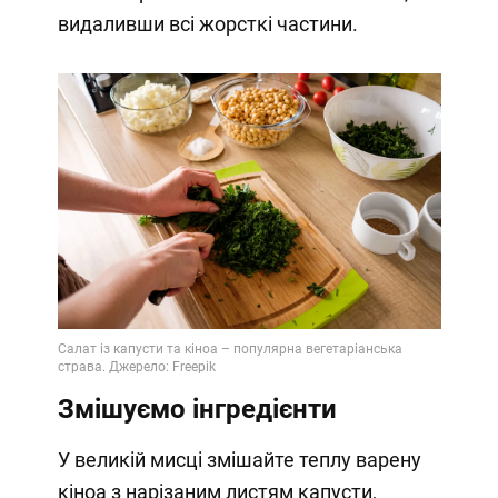
видаливши всі жорсткі частини.
Змішуємо інгредієнти
У великій мисці змішайте теплу варену
кіноа з нарізаним листям капусти,