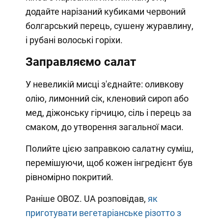
додайте нарізаний кубиками червоний
болгарський перець, сушену журавлину,
і рубані волоські горіхи.
Заправляємо салат
У невеликій мисці з'єднайте: оливкову
олію, лимонний сік, кленовий сироп або
мед, діжонську гірчицю, сіль і перець за
смаком, до утворення загальної маси.
Полийте цією заправкою салатну суміш,
перемішуючи, щоб кожен інгредієнт був
рівномірно покритий.
Раніше OBOZ. UA розповідав,
як
приготувати вегетаріанське різотто з