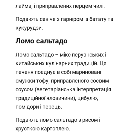
лайма, і приправлених перцем чилі.
Подають севіче з гарніром із батату та
кукурудзи.
Ломо сальтадо
Ломо сальтадо – мікс перуанських і
китайських кулінарних традицій. Ця
печеня поєднує в собі мариновані
смужки тофу, приправленого соєвим
соусом (вегетаріанська інтерпретація
традиційної яловичини), цибулю,
помідори і перець.
Подають ломо сальтадо з рисом і
хрусткою картоплею.