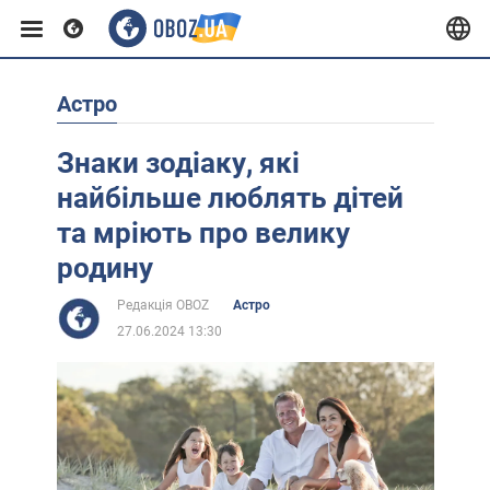
Астро
Європа
Знаки зодіаку, які
США
найбільше люблять дітей
та мріють про велику
Азія
родину
Редакція OBOZ
Астро
Африка
27.06.2024 13:30
Життя
Лайфхаки