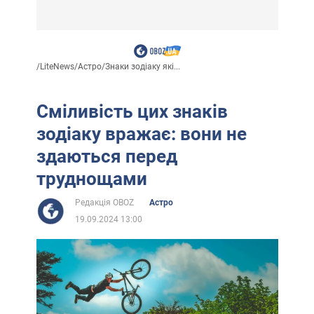
/
LiteNews
/
Астро
/
Знаки зодіаку які...
Сміливість цих знаків
зодіаку вражає: вони не
здаються перед
труднощами
Редакція OBOZ
Астро
19.09.2024 13:00