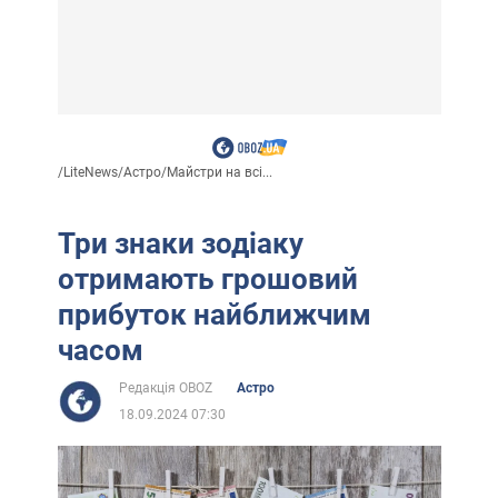
/
LiteNews
/
Астро
/
Майстри на всі...
Три знаки зодіаку
отримають грошовий
прибуток найближчим
часом
Редакція OBOZ
Астро
18.09.2024 07:30