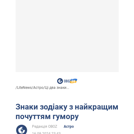
/
LiteNews
/
Астро
/
Ці два знаки...
Знаки зодіаку з найкращим
почуттям гумору
Редакція OBOZ
Астро
16.09.2024 23:43